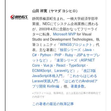
山田 祥寛（ヤマダ ヨシヒロ）
静岡県榛原町生まれ。一橋大学経済学部卒
業後、NECにてシステム企画業務に携わる
が、2003年4月に念願かなってフリーライ
ターに転身。
Microsoft MVP
for Visual
Studio and Development Technologies。執
筆コミュニティ「
WINGSプロジェクト
」代
表。主な著書に「
独習シリーズ（Java・
C#・Python・PHP・Ruby・JSP＆サーブレ
ットなど）
」「
速習シリーズ（ASP.NET
Core・Vue.js・React・TypeScript・
ECMAScript、Laravelなど）
」「
改訂3版
JavaScript本格入門
」「
これからはじめる
Laravel実践入門
」「
はじめてのAndroidア
プリ開発 Kotlin編
」他、
著書多数
。
※プロフィールは、執筆時点、または直近の記事の寄稿時点で
の内容です
この著者の最近の執筆記事