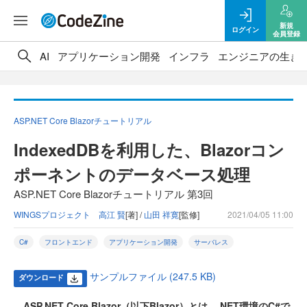
新規
ログイン
会員登録
AI
アプリケーション開発
インフラ
エンジニアの生き
ASP.NET Core Blazorチュートリアル
IndexedDBを利用した、Blazorコン
ポーネントのデータベース処理
ASP.NET Core Blazorチュートリアル 第3回
WINGSプロジェクト 高江 賢
[著] /
山田 祥寛
[監修]
2021/04/05 11:00
C#
フロントエンド
アプリケーション開発
サーバレス
サンプルファイル (247.5 KB)
ダウンロード
ASP.NET Core Blazor（以下Blazor）とは、.NET環境のC#で