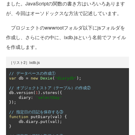
ました。JavaScriptの関数の書き方はいろいろあります
が、今回はオーソドックスな方法で記述しています。
プロジェクトのwwwrootフォルダ以下にjsフォルダを
作成し、さらにその中に、ixdb.jsという名前でファイル
を作成します。
［リスト2］ixdb.js
// データベースの作成①
var
 db 
=
new
Dexie
(
"diarydb"
);
// オブジェクトストア（テーブル）の作成②
db
.
version
(
1
).
stores
({
    diary
:
'selectDay'
});
// 指定日の日記を保存する③
function
 putDiary
(
val
)
{
    db
.
diary
.
put
(
val
);
}