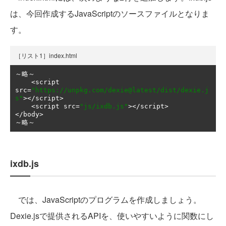
は、今回作成するJavaScriptのソースファイルとなりま
す。
［リスト1］index.html
～略～
<
script 
src
=
"https://unpkg.com/dexie@latest/dist/dexie.j
s"
></
script
>
<
script src
=
"js/ixdb.js"
></
script
>
</
body
>
～略～
ixdb.js
では、JavaScriptのプログラムを作成しましょう。
Dexie.jsで提供されるAPIを、使いやすいように関数にし