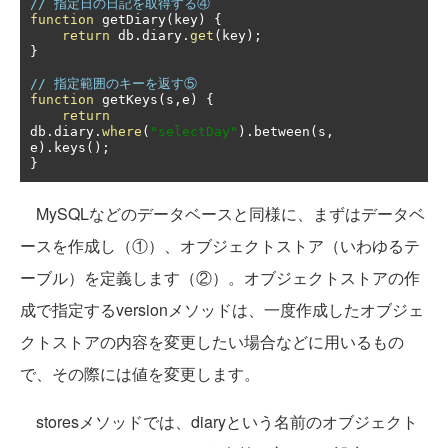
// 指定日の日記を取得する④
function
 getDiary
(
key
)
{
return
 db
.
diary
.
get
(
key
);
}
// 指定範囲のキーを返す⑤
function
 getKeys
(
s
,
e
)
{
return
db
.
diary
.
where
(
"selectDay"
).
between
(
s
,
e
).
keys
();
}
MySQLなどのデータベースと同様に、まずはデータベ
ースを作成し（①）、オブジェクトストア（いわゆるテ
ーブル）を定義します（②）。オブジェクトストアの作
成で指定するversionメソッドは、一度作成したオブジェ
クトストアの内容を変更したい場合などに用いるもの
で、その際には値を変更します。
storesメソッドでは、diaryという名前のオブジェクト