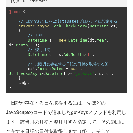
［リスト6］index.razor
@code
{
// 日記がある日をExistsDatesプロパティに設定する
private
async
Task
CheckDiary
(
DateTime
 dt
)
{
// 月初
DateTime
 s 
=
new
DateTime
(
dt
.
Year
,
dt
.
Month
,
1
);
// 翌月月初
DateTime
 e 
=
 s
.
AddMonths
(
1
);
// 指定月に存在する日記の日付を取得する①
        cal
.
ExistsDates
=
await
Js
.
InvokeAsync
<
DateTime
[]>(
"getKeys"
,
 s
,
 e
);
}
～略～
}
日記が存在する日を取得するには、先ほどの
JavaScriptのコードで追加したgetKeysメソッドを利用し
ます。該当月の月初と翌月月初を指定して、その範囲に
存在する日記の日付を取得します（①）。そして、