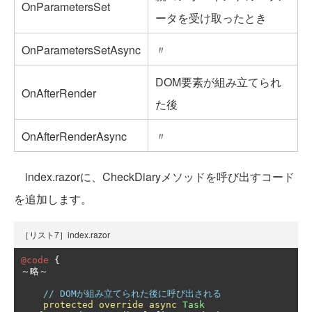
OnParametersSet
ータを受け取ったとき
OnParametersSetAsync
〃
DOM要素が組み立てられ
OnAfterRender
た後
OnAfterRenderAsync
〃
index.razorに、CheckDiaryメソッドを呼び出すコード
を追加します。
［リスト7］index.razor
@code
{
～略～
// DOMが組み立てられた後に呼び出される
protected
override
async
Task