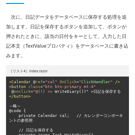
次に、日記データをデータベースに保存する処理を追
加します。日記を保存するボタンを追加して、ボタンが
押されたときに、該当の日付をキーとして、入力した日
記本文（TextValueプロパティ）をデータベースに書き込
みます。
［リスト4］index.razor
<Calendar
 @
ref
=
"cal"
OnClick
=
"
ClickHandler
"
/>
<button
class
=
"btn btn-primary mt-4"
 @
onclick
=
"@(() =>
 WriteDiary())" >日記を保存する
</button>
～略～

@code {

    private Calendar cal;   // カレンダーコンポーネ
ントの参照用

    // 日記を保存する

    private async Task WriteDiary()
