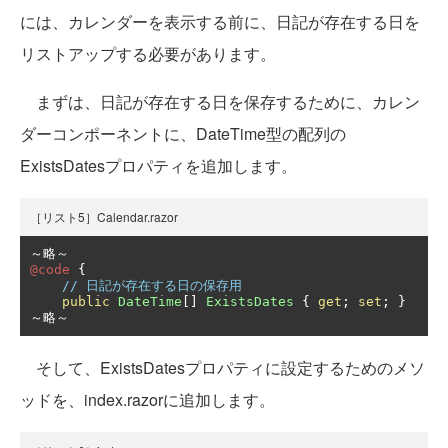
には、カレンダーを表示する前に、日記が存在する日を
リストアップする必要があります。
まずは、日記が存在する日を保存するために、カレン
ダーコンポーネントに、DateTime型の配列の
ExistsDatesプロパティを追加します。
［リスト5］Calendar.razor
～略～
@code
{
// 日記が存在する日の保存用
public
DateTime
[]
ExistsDates
{
get
;
set
;
}
～略～
そして、ExistsDatesプロパティに設定するためのメソ
ッドを、index.razorに追加します。