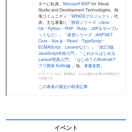
ターに転身。
Microsoft MVP
for Visual
Studio and Development Technologies。執
筆コミュニティ「
WINGSプロジェクト
」代
表。主な著書に「
独習シリーズ（Java・
C#・Python・PHP・Ruby・JSP＆サーブレ
ットなど）
」「
速習シリーズ（ASP.NET
Core・Vue.js・React・TypeScript・
ECMAScript、Laravelなど）
」「
改訂3版
JavaScript本格入門
」「
これからはじめる
Laravel実践入門
」「
はじめてのAndroidア
プリ開発 Kotlin編
」他、
著書多数
。
※プロフィールは、執筆時点、または直近の記事の寄稿時点で
の内容です
この著者の最近の執筆記事
イベント