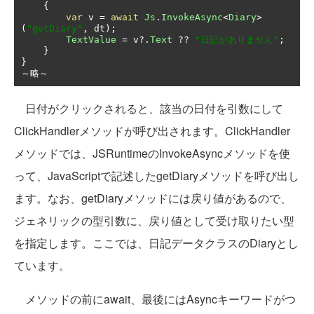
{
var
 v 
=
await
Js
.
InvokeAsync
<
Diary
>
(
"getDiary"
,
 dt
);
TextValue
=
 v
?.
Text
??
"日記がありません"
;
}
}
～略～
日付がクリックされると、該当の日付を引数にして
ClickHandlerメソッドが呼び出されます。ClickHandler
メソッドでは、JSRuntimeのInvokeAsyncメソッドを使
って、JavaScriptで記述したgetDiaryメソッドを呼び出し
ます。なお、getDiaryメソッドには戻り値があるので、
ジェネリックの型引数に、戻り値として受け取りたい型
を指定します。ここでは、日記データクラスのDiaryとし
ています。
メソッドの前にawait、最後にはAsyncキーワードがつ