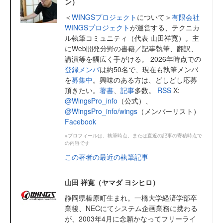
ン）
＜
WINGSプロジェクト
について＞
有限会社
WINGSプロジェクト
が運営する、テクニカ
ル執筆コミュニティ（代表 山田祥寛）。主
にWeb開発分野の書籍／記事執筆、翻訳、
講演等を幅広く手がける。 2026年時点での
登録メンバ
は約50名で、現在も執筆メンバ
を
募集中
。興味のある方は、どしどし応募
頂きたい。
著書
、
記事
多数。
RSS
X:
@WingsPro_info
（公式）、
@WingsPro_info/wings
（メンバーリスト）
Facebook
※プロフィールは、執筆時点、または直近の記事の寄稿時点で
の内容です
この著者の最近の執筆記事
山田 祥寛（ヤマダ ヨシヒロ）
静岡県榛原町生まれ。一橋大学経済学部卒
業後、NECにてシステム企画業務に携わる
が、2003年4月に念願かなってフリーライ