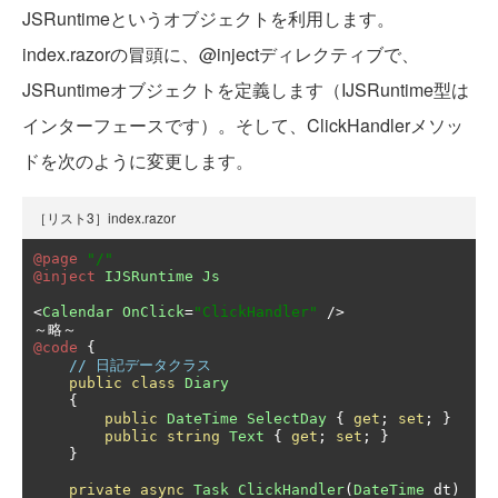
JSRuntimeというオブジェクトを利用します。
index.razorの冒頭に、@injectディレクティブで、
JSRuntimeオブジェクトを定義します（IJSRuntime型は
インターフェースです）。そして、ClickHandlerメソッ
ドを次のように変更します。
［リスト3］index.razor
@page
"/"
@inject
IJSRuntime
Js
<
Calendar
OnClick
=
"ClickHandler"
/>
～略～
@code
{
// 日記データクラス
public
class
Diary
{
public
DateTime
SelectDay
{
get
;
set
;
}
public
string
Text
{
get
;
set
;
}
}
private
async
Task
ClickHandler
(
DateTime
 dt
)