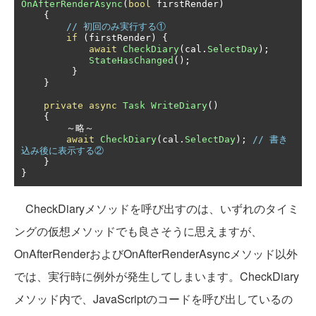
OnAfterRenderAsync
(
bool
 firstRender
)
{
// 初回のみ実行する①
if
(
firstRender
)
{
await
CheckDiary
(
cal
.
SelectDay
);
StateHasChanged
();
}
}
private
async
Task
WriteDiary
()
{
～略～
await
CheckDiary
(
cal
.
SelectDay
);
// 書き
込み後に表示する②
}
}
CheckDiaryメソッドを呼び出すのは、いずれのタイミ
ングの仮想メソッドでも良さそうに思えますが、
OnAfterRenderおよびOnAfterRenderAsyncメソッド以外
では、実行時に例外が発生してしまいます。CheckDiary
メソッド内で、JavaScriptのコードを呼び出しているの