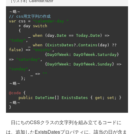
［リスト8］Calendar.razor
～略～
// css用文字列の作成
var
 css 
=
"calendar-day "
+
 day 
switch
{
        _ 
when
(
day
.
Date
==
Today
.
Date
)
=>
"today"
,
        _ 
when
(
ExistsDates
?.
Contains
(
day
)
??
false
)
=>
"exists"
,
{
DayOfWeek
:
DayOfWeek
.
Saturday
}
=>
"saturday"
,
{
DayOfWeek
:
DayOfWeek
.
Sunday
}
=>
"sunday"
,
         _ 
=>
""
};
～略～
@code
{
public
DateTime
[]
ExistsDates
{
get
;
set
;
}
～略～
}
日にちのCSSクラスの文字列を組み立てるコードに
は、追加したExistsDatesプロパティに、該当の日が含ま