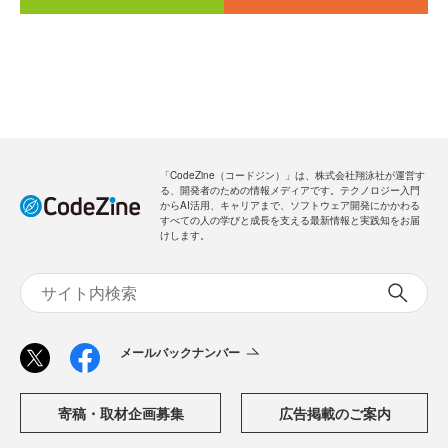
「CodeZine（コードジン）」は、株式会社翔泳社が運営す
る、開発者のための情報メディアです。テクノロジー入門
からAI活用、キャリアまで、ソフトウェア開発にかかわる
すべての人の学びと成長を支える最新情報と実践知をお届
けします。
メールバックナンバー
寄稿・取材企画募集
広告掲載のご案内