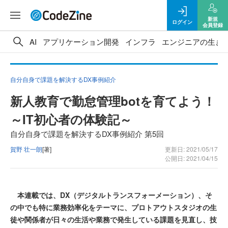
新規
ログイン
会員登録
AI
アプリケーション開発
インフラ
エンジニアの生き
自分自身で課題を解決するDX事例紹介
新人教育で勤怠管理botを育てよう！
～IT初心者の体験記～
自分自身で課題を解決するDX事例紹介 第5回
賀野 壮一朗
[著]
更新日: 2021/05/17
公開日: 2021/04/15
本連載では、DX（デジタルトランスフォーメーション）、そ
の中でも特に業務効率化をテーマに、プロトアウトスタジオの生
徒や関係者が日々の生活や業務で発生している課題を見直し、技