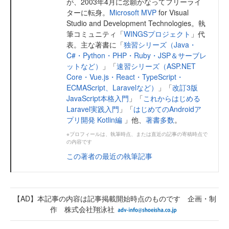
が、2003年4月に念願かなってフリーライ
ターに転身。
Microsoft MVP
for Visual
Studio and Development Technologies。執
筆コミュニティ「
WINGSプロジェクト
」代
表。主な著書に「
独習シリーズ（Java・
C#・Python・PHP・Ruby・JSP＆サーブレ
ットなど）
」「
速習シリーズ（ASP.NET
Core・Vue.js・React・TypeScript・
ECMAScript、Laravelなど）
」「
改訂3版
JavaScript本格入門
」「
これからはじめる
Laravel実践入門
」「
はじめてのAndroidア
プリ開発 Kotlin編
」他、
著書多数
。
※プロフィールは、執筆時点、または直近の記事の寄稿時点で
の内容です
この著者の最近の執筆記事
【AD】本記事の内容は記事掲載開始時点のものです 企画・制
作 株式会社翔泳社