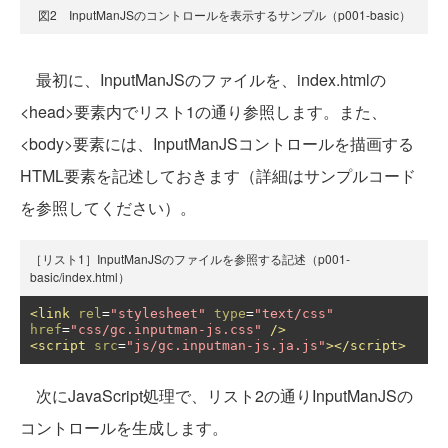
図2 InputManJSのコントロールを表示するサンプル（p001-basic）
最初に、InputManJSのファイルを、index.htmlの
<head>要素内でリスト1の通り参照します。また、
<body>要素には、InputManJSコントロールを描画する
HTML要素を記述しておきます（詳細はサンプルコード
を参照してください）。
［リスト1］InputManJSのファイルを参照する記述（p001-
basic/index.html）
<link
rel
=
"stylesheet"
type
=
"text/css"
href
=
"css/gc.inputman-js.css"
/>
<script
src
=
"js/gc.inputman-js.ja.js"
></script>
次にJavaScript処理で、リスト2の通りInputManJSの
コントロールを生成します。