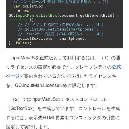
// コントロール生成後に属性を設定する場合 ...（4）
var
 gcListBox

=
new
GC
.
InputMan
.
GcListBox
(
document
.
getElementById
(
'g
cListBox'
));
// // メソッドで設定（従来の記法） ...（4a）
// gcListBox.setItems(smartphones);
// プロパティで設定（V3Jの新記法） ...（4b）
    gcListBox
.
items 
=
 smartphones
;
},
false
);
InputManJSを正式版として利用するには、（1）の通
りライセンスの設定が必要です。グレープシティの
公式
ページ
で案内されている方法で取得したライセンスキー
を、GC.InputMan.LicenseKeyに設定します。
（2）ではInputManJSのテキストコントロール
（GcTextBox）を生成しています。コントロールを生成
するには、表示先HTML要素をコンストラクタの引数に
設定して実行します。