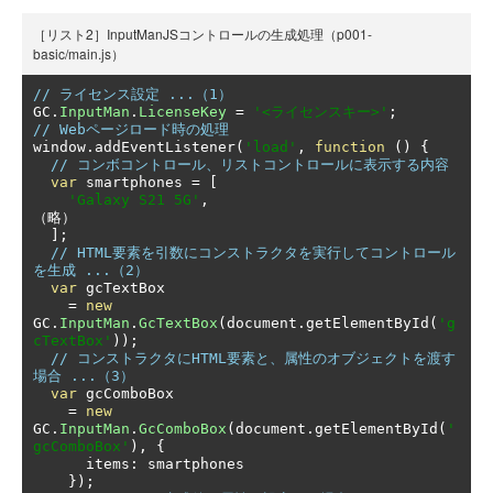
［リスト2］InputManJSコントロールの生成処理（p001-
basic/main.js）
// ライセンス設定 ...（1）
GC
.
InputMan
.
LicenseKey
=
'<ライセンスキー>'
;
// Webページロード時の処理
window
.
addEventListener
(
'load'
,
function
()
{
// コンボコントロール、リストコントロールに表示する内容
var
 smartphones 
=
[
'Galaxy S21 5G'
,
（略）
];
// HTML要素を引数にコンストラクタを実行してコントロール
を生成 ...（2）
var
 gcTextBox

=
new
GC
.
InputMan
.
GcTextBox
(
document
.
getElementById
(
'g
cTextBox'
));
// コンストラクタにHTML要素と、属性のオブジェクトを渡す
場合 ...（3）
var
 gcComboBox

=
new
GC
.
InputMan
.
GcComboBox
(
document
.
getElementById
(
'
gcComboBox'
),
{
      items
:
 smartphones

});