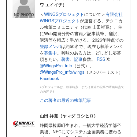
ワ エイイチ）
＜
WINGSプロジェクト
について＞
有限会社
WINGSプロジェクト
が運営する、テクニカ
ル執筆コミュニティ（代表 山田祥寛）。主
にWeb開発分野の書籍／記事執筆、翻訳、
講演等を幅広く手がける。 2026年時点での
登録メンバ
は約50名で、現在も執筆メンバ
を
募集中
。興味のある方は、どしどし応募
頂きたい。
著書
、
記事
多数。
RSS
X:
@WingsPro_info
（公式）、
@WingsPro_info/wings
（メンバーリスト）
Facebook
※プロフィールは、執筆時点、または直近の記事の寄稿時点で
の内容です
この著者の最近の執筆記事
山田 祥寛（ヤマダ ヨシヒロ）
静岡県榛原町生まれ。一橋大学経済学部卒
業後、NECにてシステム企画業務に携わる