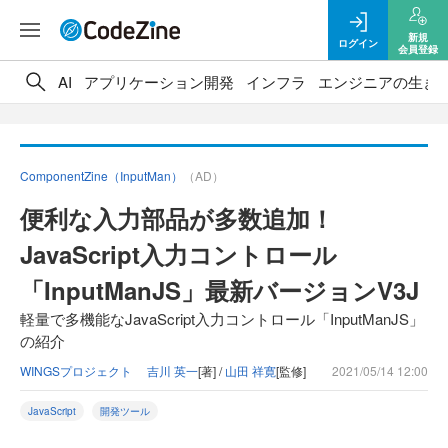
新規
ログイン
会員登録
AI
アプリケーション開発
インフラ
エンジニアの生き
ComponentZine（InputMan）
（AD）
便利な入力部品が多数追加！
JavaScript入力コントロール
「InputManJS」最新バージョンV3J
軽量で多機能なJavaScript入力コントロール「InputManJS」
の紹介
WINGSプロジェクト 吉川 英一
[著] /
山田 祥寛
[監修]
2021/05/14 12:00
JavaScript
開発ツール