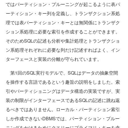
ではパーティション・プルーニングが起こるように表パ
ーティション・キー列を定義し、トランザクション系処
理では表パーティション・キーとは無関係にトランザク
ション系処理に必要な索引を作成することができます。
そのためSQLの記述も分析や集計処理とトランザクショ
ン系処理それぞれに必要な列だけ記述すればよく、イン
ターフェースと実装の分離が守られています。
第1回のSQL実行モデルで、SQLはデータの抽象空間
を操作する言語であるという趣旨の説明をしました。索
引やパーティショニングはデータ構造の実装ですが、実
装の制限がインターフェースであるSQLの記述に跳ね返
るべきではありません。ローカル・パーティション索引
しか作成できないDBMSでは、パーティション・プルー
ニングをかけるためにクエリーにプライマリ・キーを含