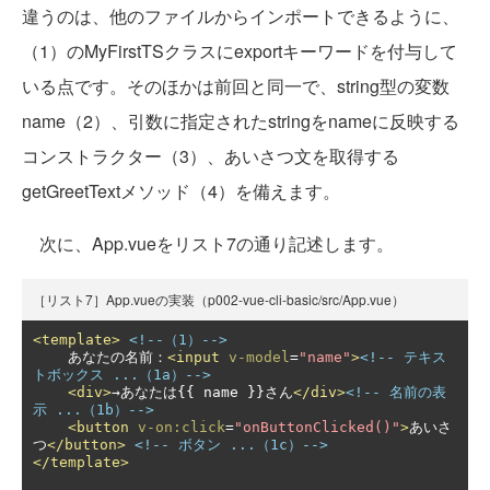
違うのは、他のファイルからインポートできるように、
（1）のMyFirstTSクラスにexportキーワードを付与して
いる点です。そのほかは前回と同一で、string型の変数
name（2）、引数に指定されたstringをnameに反映する
コンストラクター（3）、あいさつ文を取得する
getGreetTextメソッド（4）を備えます。
次に、App.vueをリスト7の通り記述します。
［リスト7］App.vueの実装（p002-vue-cli-basic/src/App.vue）
<template>
<!--（1）-->
    あなたの名前：
<input
v-model
=
"name"
>
<!-- テキス
トボックス ...（1a）-->
<div>
→あなたは{{ name }}さん
</div>
<!-- 名前の表
示 ...（1b）-->
<button
v-on:click
=
"onButtonClicked()"
>
あいさ
つ
</button>
<!-- ボタン ...（1c）-->
</template>