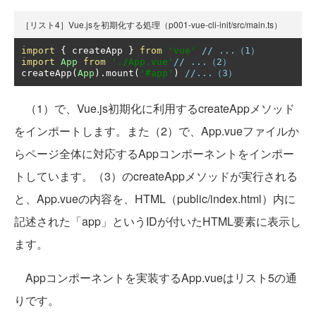
［リスト4］Vue.jsを初期化する処理（p001-vue-cli-init/src/main.ts）
import
{
 createApp 
}
from
'vue'
// ...（1）
import
App
from
'./App.vue'
// ...（2）
createApp
(
App
).
mount
(
'#app'
)
//...（3）
（1）で、Vue.js初期化に利用するcreateAppメソッド
をインポートします。また（2）で、App.vueファイルか
らページ全体に対応するAppコンポーネントをインポー
トしています。（3）のcreateAppメソッドが実行される
と、App.vueの内容を、HTML（public/index.html）内に
記述された「app」というIDが付いたHTML要素に表示し
ます。
Appコンポーネントを実装するApp.vueはリスト5の通
りです。