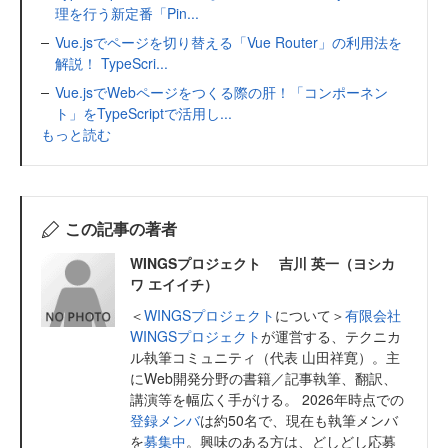
理を行う新定番「Pin...
Vue.jsでページを切り替える「Vue Router」の利用法を
解説！ TypeScri...
Vue.jsでWebページをつくる際の肝！「コンポーネン
ト」をTypeScriptで活用し...
もっと読む
この記事の著者
WINGSプロジェクト 吉川 英一（ヨシカ
ワ エイイチ）
＜
WINGSプロジェクト
について＞
有限会社
WINGSプロジェクト
が運営する、テクニカ
ル執筆コミュニティ（代表 山田祥寛）。主
にWeb開発分野の書籍／記事執筆、翻訳、
講演等を幅広く手がける。 2026年時点での
登録メンバ
は約50名で、現在も執筆メンバ
を
募集中
。興味のある方は、どしどし応募