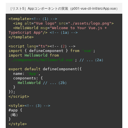
［リスト5］Appコンポーネントの実装（p001-vue-cli-init/src/App.vue）
<template>
<!--（1）-->
<img
alt
=
"Vue logo"
src
=
"./assets/logo.png"
>
<HelloWorld
msg
=
"Welcome to Your Vue.js + 
TypeScript App"
/>
<!--（1a）-->
</template>
<script
lang
=
"ts"
>
<!--（
2
）-->
import
{
 defineComponent 
}
from
'vue'
;
import
HelloWorld
from
'./components/HelloWorld.vue'
;
// ...（2a）
export
default
 defineComponent
({
  name
:
'App'
,
  components
:
{
HelloWorld
// ...（2b）
}
});
</script>
<style>
<!--（3）-->
#app {

（略）

</style>