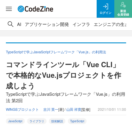
新規
ログイン
会員登録
AI
アプリケーション開発
インフラ
エンジニアの生き
TypeScriptで学ぶJavaScriptフレームワーク「Vue.js」の利用法
コマンドラインツール「Vue CLI」
で本格的なVue.jsプロジェクトを作
成しよう
TypeScriptで学ぶJavaScriptフレームワーク「Vue.js」の利用
法 第2回
WINGSプロジェクト 吉川 英一
[著] /
山田 祥寛
[監修]
2021/10/01 11:00
JavaScript
ライブラリ
技術解説
TypeScript