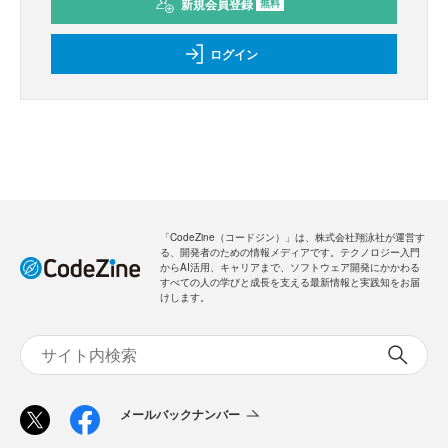
新規会員登録
無料
ログイン
「CodeZine（コードジン）」は、株式会社翔泳社が運営す
る、開発者のための情報メディアです。テクノロジー入門
からAI活用、キャリアまで、ソフトウェア開発にかかわる
すべての人の学びと成長を支える最新情報と実践知をお届
けします。
メールバックナンバー