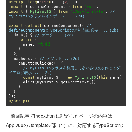
<script
lang
=
"ts"
>
<!--（
2
）-->
import
{
 defineComponent 
}
from
'vue'
;
import
{
MyFirstTS
}
from
'./my-first-ts'
;
// 
MyFirstTSクラスをインポート ...（2a）
export
default
 defineComponent
({
// 
defineComponentはTypeScriptの型推論に必要 ...（2b）
  data
()
{
// データ ...（2c）
return
{
      name
:
'吉川英一'
}
},
  methods
:
{
// メソッド ..（2d）
    onButtonClicked
()
{
// MyFirstTSクラスを利用してあいさつ文を作ってダ
イアログ表示 ...（2e）
const
 myFirstTS 
=
new
MyFirstTS
(
this
.
name
)
      alert
(
myFirstTS
.
getGreetText
())
}
}
});
</script>
前回記事でindex.htmlに記述したページの内容は、
App.vueの<template>部（1）に、対応するTypeScriptの