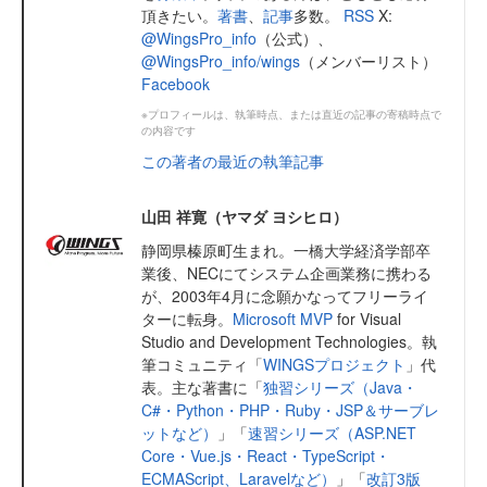
頂きたい。
著書
、
記事
多数。
RSS
X:
@WingsPro_info
（公式）、
@WingsPro_info/wings
（メンバーリスト）
Facebook
※プロフィールは、執筆時点、または直近の記事の寄稿時点で
の内容です
この著者の最近の執筆記事
山田 祥寛（ヤマダ ヨシヒロ）
静岡県榛原町生まれ。一橋大学経済学部卒
業後、NECにてシステム企画業務に携わる
が、2003年4月に念願かなってフリーライ
ターに転身。
Microsoft MVP
for Visual
Studio and Development Technologies。執
筆コミュニティ「
WINGSプロジェクト
」代
表。主な著書に「
独習シリーズ（Java・
C#・Python・PHP・Ruby・JSP＆サーブレ
ットなど）
」「
速習シリーズ（ASP.NET
Core・Vue.js・React・TypeScript・
ECMAScript、Laravelなど）
」「
改訂3版