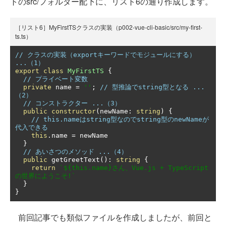
トのsrc/フォルダー配下に、リスト6の通り作成します。
［リスト6］MyFirstTSクラスの実装（p002-vue-cli-basic/src/my-first-
ts.ts）
// クラスの実装（exportキーワードでモジュールにする） 
...（1）
export
class
MyFirstTS
{
// プライベート変数
private
 name 
=
''
;
// 型推論でstring型となる ...
（2）
// コンストラクター ...（3）
public
constructor
(
newName
:
string
)
{
// this.nameはstring型なのでstring型のnewNameが
代入できる
this
.
name 
=
 newName

}
// あいさつのメソッド ...（4）
public
 getGreetText
():
string
{
return
`${this.name}さん、Vue.js + TypeScript
の世界にようこそ!`
}
}
前回記事でも類似ファイルを作成しましたが、前回と