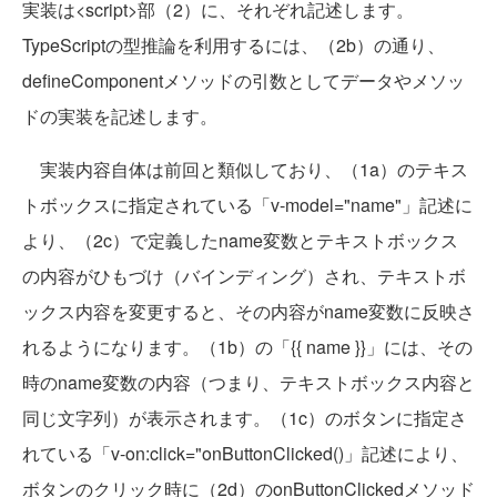
実装は<script>部（2）に、それぞれ記述します。
TypeScriptの型推論を利用するには、（2b）の通り、
defineComponentメソッドの引数としてデータやメソッ
ドの実装を記述します。
実装内容自体は前回と類似しており、（1a）のテキス
トボックスに指定されている「v-model="name"」記述に
より、（2c）で定義したname変数とテキストボックス
の内容がひもづけ（バインディング）され、テキストボ
ックス内容を変更すると、その内容がname変数に反映さ
れるようになります。（1b）の「{{ name }}」には、その
時のname変数の内容（つまり、テキストボックス内容と
同じ文字列）が表示されます。（1c）のボタンに指定さ
れている「v-on:click="onButtonClicked()」記述により、
ボタンのクリック時に（2d）のonButtonClickedメソッド