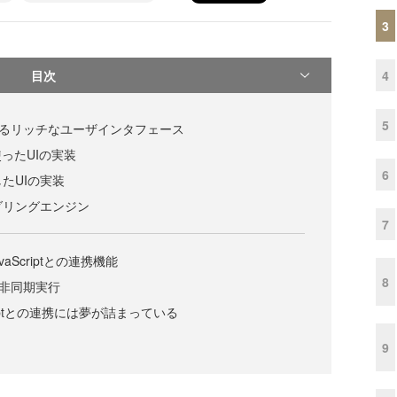
3
目次
4
5
活用によるリッチなユーザインタフェース
ったUIの実装
6
たUIの実装
ダリングエンジン
7
vaScriptとの連携機能
8
話は非同期実行
aScriptとの連携には夢が詰まっている
9