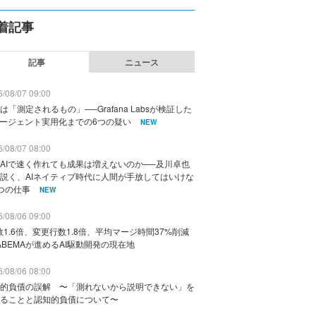
着記事
記事
ニュース
/08/07 09:00
は「測定されるもの」──Grafana Labsが検証した
エージェント実用化までの6つの疑い
NEW
/08/07 08:00
AIで速く作れても成果は増えないのか──及川卓也
説く、AIネイティブ時代に人間が手放してはいけな
つの仕事
NEW
/08/06 09:00
数1.6倍、変更行数1.8倍、平均マージ時間37%削減
ABEMAが進めるAI駆動開発の現在地
/08/06 08:00
的負債の誤解 〜「測れないから説明できない」を
ることと認知的負債について〜