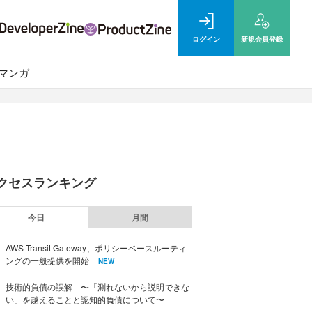
ログイン
新規
会員登録
マンガ
クセスランキング
今日
月間
AWS Transit Gateway、ポリシーベースルーティ
ングの一般提供を開始
NEW
技術的負債の誤解 〜「測れないから説明できな
い」を越えることと認知的負債について〜