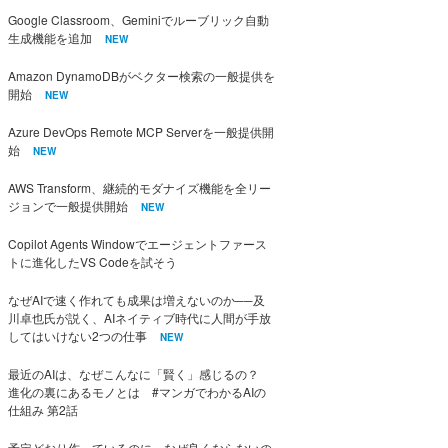
Google Classroom、Geminiでルーブリック自動
生成機能を追加
NEW
Amazon DynamoDBがベクター検索の一般提供を
開始
NEW
Azure DevOps Remote MCP Serverを一般提供開
始
NEW
AWS Transform、継続的モダナイズ機能を全リー
ジョンで一般提供開始
NEW
Copilot Agents Windowでエージェントファース
トに進化したVS Codeを試そう
なぜAIで速く作れても成果は増えないのか──及
川卓也氏が説く、AIネイティブ時代に人間が手放
してはいけない2つの仕事
NEW
最近のAIは、なぜこんなに「賢く」感じるの？
進化の裏にあるモノとは #マンガでわかるAIの
仕組み 第2話
予定どおり作っているのに、なぜ良くならないの