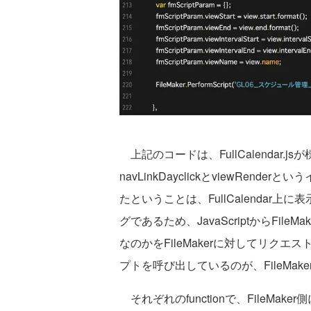
上記のコードは、FullCalendar
navLinkDayclickとviewRe
たということは、FullCalenda
グであるため、JavaScriptからFi
なのかをFileMakerに対してリクエス
プトを呼び出しているのが、FileMaker.
それぞれのfunctionで、FileMa