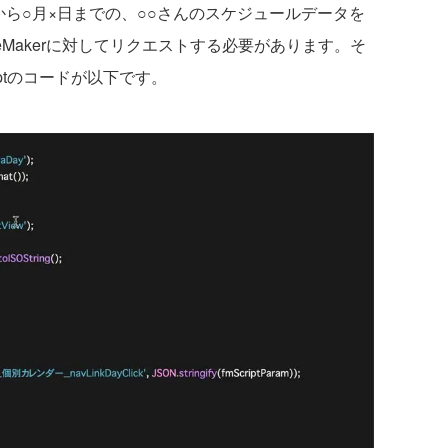
×日から○月×日までの、○○さんのスケジュールデータを
leMakerに対してリクエストする必要があります。そ
iptのコードが以下です。