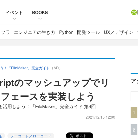
イベント
BOOKS
ンフラ
エンジニアの生き方
Python
開発ツール
UX／デザイン
「FileMaker」完全ガイド
（AD）
aScriptのマッシュアップでリ
ア
タフェースを実装しよう
しよう！「FileMaker」完全ガイド 第4回
1
2021/12/15 12:00
2
ポスト
発
ノーコード／ローコード