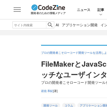
ニュース
記事
開発者のための情報メディア
AI
アプリケーション開発
イ
プロの開発者こそローコード開発ツールを活用しよう！
FileMakerとJav
ッチなユーザイン
プロの開発者こそローコード開発ツールを活用
岩佐 和紀
[著]
開発ツール
コラム
アプリケーション開