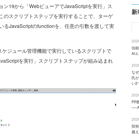
9から「WebビューアでJavaScriptを実行」ス
新
このスクリプトステップを実行することで、ターゲ
avaScriptのfunctionを、任意の引数を渡して実
2026
信頼
活用したスケジュール管理機能で実行しているスクリプトで
AI
avaScriptを実行」スクリプトステップが組み込まれ
2026
なぜ
氏が
い2
2026
PR
──
2026
技術
越え