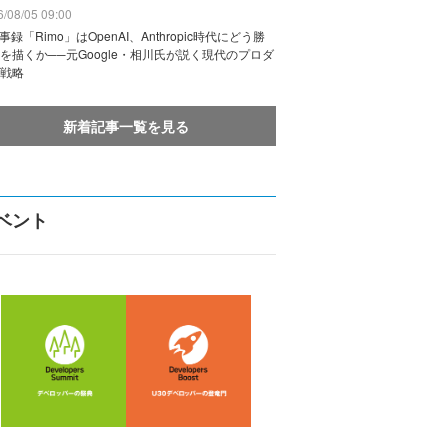
/08/05 09:00
議事録「Rimo」はOpenAI、Anthropic時代にどう勝
を描くか──元Google・相川氏が説く現代のプロダ
戦略
新着記事一覧を見る
ベント