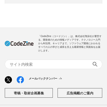
・全ての過去記事が閲覧できます
・会員限定メルマガを受信できます
メールバックナンバー
新規会員登録
無料
ログイン
「CodeZine（コードジン）」は、株式会社翔泳社が運営す
る、開発者のための情報メディアです。テクノロジー入門
からAI活用、キャリアまで、ソフトウェア開発にかかわる
すべての人の学びと成長を支える最新情報と実践知をお届
けします。