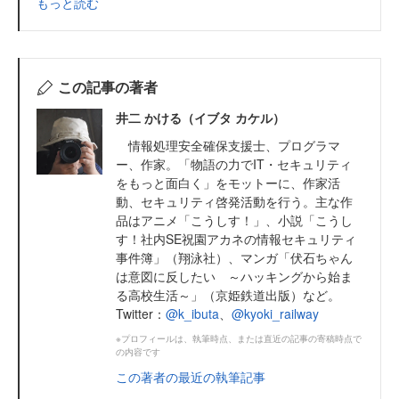
もっと読む
この記事の著者
井二 かける（イブタ カケル）
情報処理安全確保支援士、プログラマ
ー、作家。「物語の力でIT・セキュリティ
をもっと面白く」をモットーに、作家活
動、セキュリティ啓発活動を行う。主な作
品はアニメ「こうしす！」、小説「こうし
す！社内SE祝園アカネの情報セキュリティ
事件簿」（翔泳社）、マンガ「伏石ちゃん
は意図に反したい ～ハッキングから始ま
る高校生活～」（京姫鉄道出版）など。
Twitter：
@k_ibuta
、
@kyoki_railway
※プロフィールは、執筆時点、または直近の記事の寄稿時点で
の内容です
この著者の最近の執筆記事