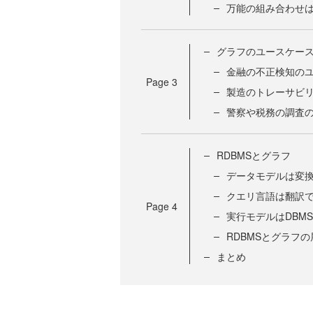
万能の組み合わせ
グラフのユースケー
金融の不正検知の
Page
3
製造のトレーサビ
警察や税務の調査
RDBMSとグラフ
データモデルは変
クエリ言語は翻訳
Page
4
実行モデルはDBM
RDBMSとグラフの
まとめ