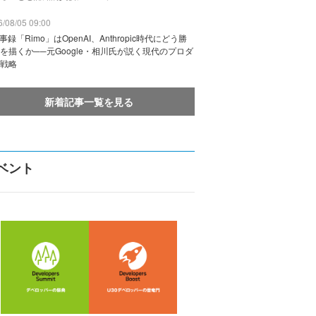
/08/05 09:00
議事録「Rimo」はOpenAI、Anthropic時代にどう勝
を描くか──元Google・相川氏が説く現代のプロダ
戦略
新着記事一覧を見る
ベント