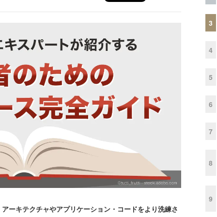
3
4
5
6
7
8
9
アーキテクチャやアプリケーション・コードをより洗練さ