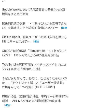
Google Workspaceで7月27日週に発表された新
機能をまとめて紹介
技術的負債の誤解 〜「測れないから説明できな
い」を越えることと認知的負債について〜
NEW
GitHub Spark、新規ユーザーの受け入れを停止し
8月にサービス終了へ
NEW
ChatGPTの心臓部『Transformer』って何がすご
いの？ #マンガでわかるAIの仕組み 第1話
TypeScriptを実行可能なネイティブバイナリにコ
ンパイルする「scriptc」公開
予定どおり作っているのに、なぜ良くならないの
か──「アウトプット脳」と「ユーザー価値脳」
に橋をかける3つの設計【CEDEC2026】
PR数1.6倍、変更行数1.8倍、平均マージ時間37%
削減──ABEMAが進めるAI駆動開発の現在地
NEW