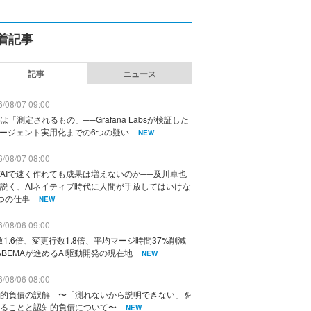
着記事
記事
ニュース
/08/07 09:00
は「測定されるもの」──Grafana Labsが検証した
エージェント実用化までの6つの疑い
NEW
/08/07 08:00
AIで速く作れても成果は増えないのか──及川卓也
説く、AIネイティブ時代に人間が手放してはいけな
つの仕事
NEW
/08/06 09:00
数1.6倍、変更行数1.8倍、平均マージ時間37%削減
ABEMAが進めるAI駆動開発の現在地
NEW
/08/06 08:00
的負債の誤解 〜「測れないから説明できない」を
ることと認知的負債について〜
NEW