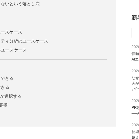
はないという落とし穴
新
ス
ユースケース
リティ分析のユースケース
2026
のユースケース
信頼
AI
2026
換できる
なぜ
氏が
できる
い2
Sが選択する
2026
展望
PR
──
2026
技術
越え