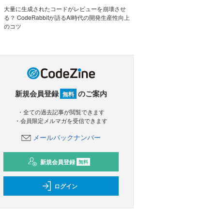
大量に生成されたコードがレビューを崩壊させ
る？ CodeRabbitが語るAI時代の開発生産性向上
のコツ
新規会員登録
のご案内
無料
・全ての過去記事が閲覧できます
・会員限定メルマガを受信できます
メールバックナンバー
新規会員登録
無料
ログイン