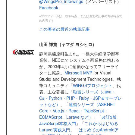
@WingsPro_info/wings
（メンバーリスト）
Facebook
※プロフィールは、執筆時点、または直近の記事の寄稿時点で
の内容です
この著者の最近の執筆記事
山田 祥寛（ヤマダ ヨシヒロ）
静岡県榛原町生まれ。一橋大学経済学部卒
業後、NECにてシステム企画業務に携わる
が、2003年4月に念願かなってフリーライ
ターに転身。
Microsoft MVP
for Visual
Studio and Development Technologies。執
筆コミュニティ「
WINGSプロジェクト
」代
表。主な著書に「
独習シリーズ（Java・
C#・Python・PHP・Ruby・JSP＆サーブレ
ットなど）
」「
速習シリーズ（ASP.NET
Core・Vue.js・React・TypeScript・
ECMAScript、Laravelなど）
」「
改訂3版
JavaScript本格入門
」「
これからはじめる
Laravel実践入門
」「
はじめてのAndroidア