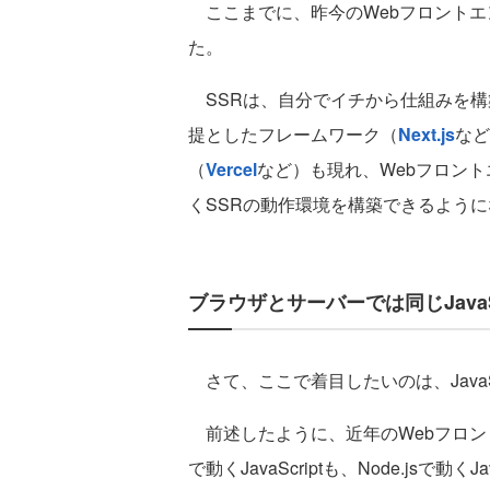
ここまでに、昨今のWebフロントエ
た。
SSRは、自分でイチから仕組みを構
提としたフレームワーク（
Next.js
など
（
Vercel
など）も現れ、Webフロン
くSSRの動作環境を構築できるよう
ブラウザとサーバーでは同じJavaSc
さて、ここで着目したいのは、JavaS
前述したように、近年のWebフロン
で動くJavaScriptも、Node.jsで