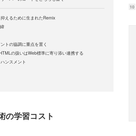
10
抑えるために生まれたRemix
経緯
アントの協調に重点を置く
やHTMLの扱いはWeb標準に寄り添い連携する
ンハンスメント
技術の学習コスト