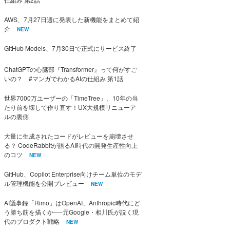
AWS、7月27日週に発表した新機能をまとめて紹
介
NEW
GitHub Models、7月30日で正式にサービス終了
ChatGPTの心臓部『Transformer』って何がすご
いの？ #マンガでわかるAIの仕組み 第1話
世界7000万ユーザーの「TimeTree」、10年の当
たり前を壊して作り直す！UX大規模リニューア
ルの裏側
大量に生成されたコードがレビューを崩壊させ
る？ CodeRabbitが語るAI時代の開発生産性向上
のコツ
NEW
GitHub、Copilot Enterprise向けチーム単位のモデ
ル管理機能を公開プレビュー
NEW
AI議事録「Rimo」はOpenAI、Anthropic時代にど
う勝ち筋を描くか──元Google・相川氏が説く現
代のプロダクト戦略
NEW