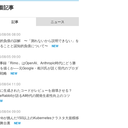
着記事
記事
ニュース
/08/06 08:00
的負債の誤解 〜「測れないから説明できない」を
ることと認知的負債について〜
NEW
/08/05 09:00
議事録「Rimo」はOpenAI、Anthropic時代にどう勝
を描くか──元Google・相川氏が説く現代のプロダ
戦略
NEW
/08/04 11:00
に生成されたコードがレビューを崩壊させる？
deRabbitが語るAI時代の開発生産性向上のコツ
EW
/08/04 09:00
rbnbが挑んだ150以上のKubernetesクラスタ大規模移
舞台裏
NEW