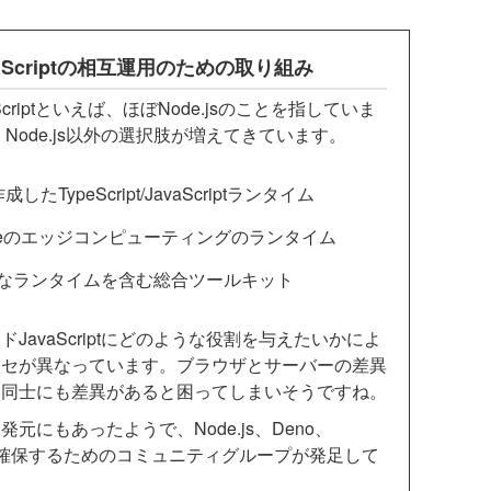
Scriptの相互運用のための取り組み
riptといえば、ほぼNode.jsのことを指していま
Node.js以外の選択肢が増えてきています。
たTypeScript/JavaScriptランタイム
flareのエッジコンピューティングのランタイム
速なランタイムを含む総合ツールキット
avaScriptにどのような役割を与えたいかによ
クセが異なっています。ブラウザとサーバーの差異
ー同士にも差異があると困ってしまいそうですね。
にもあったようで、Node.js、Deno、
相互運用性を確保するためのコミュニティグループが発足して