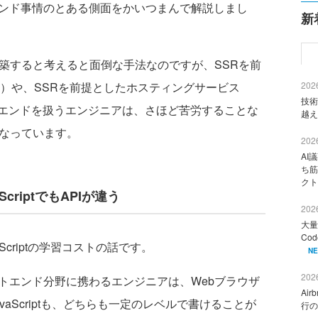
ンド事情のとある側面をかいつまんで解説しまし
新
築すると考えると面倒な手法なのですが、SSRを前
）や、SSRを前提としたホスティングサービス
2026
技術
トエンドを扱うエンジニアは、さほど苦労することな
越え
になっています。
2026
AI
ち筋
クト
riptでもAPIが違う
2026
大量
Co
criptの学習コストの話です。
N
2026
トエンド分野に携わるエンジニアは、Webブラウザ
Ai
動くJavaScriptも、どちらも一定のレベルで書けることが
行の