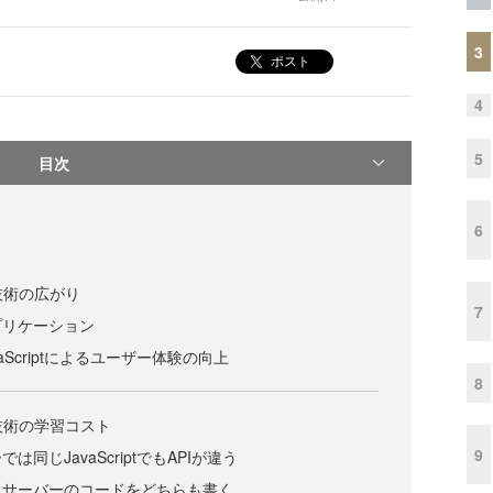
3
ポスト
4
5
目次
6
技術の広がり
7
プリケーション
aScriptによるユーザー体験の向上
8
技術の学習コスト
9
同じJavaScriptでもAPIが違う
とサーバーのコードをどちらも書く