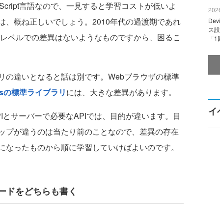
Script言語なので、一見すると学習コストが低いよ
2026
、概ね正しいでしょう。2010年代の過渡期であれ
De
ス設
法レベルでの差異はないようなものですから、困るこ
「1
の違いとなると話は別です。Webブラウザの標準
.jsの標準ライブラリ
には、大きな差異があります。
イ
とサーバーで必要なAPIでは、目的が違います。目
ップが違うのは当たり前のことなので、差異の存在
になったものから順に学習していけばよいのです。
コードをどちらも書く