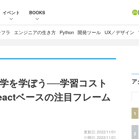
イベント
BOOKS
ンフラ
エンジニアの生き方
Python
開発ツール
UX／デザイン
哲学を学ぼう──学習コスト
ア
actベースの注目フレーム
1
更新日: 2022/11/01
2
公開日: 2022/11/01