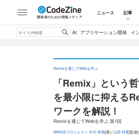
ニュース
記事
開発者のための情報メディア
AI
アプリケーション開発
イ
Remixを通じてWebを学ぶ
「Remix」という
を最小限に抑えるRe
ワークを解説！
Remixを通じてWebを学ぶ 第1回
WINGSプロジェクト 中川 幸哉
[著] /
山田 祥寛
[監修]