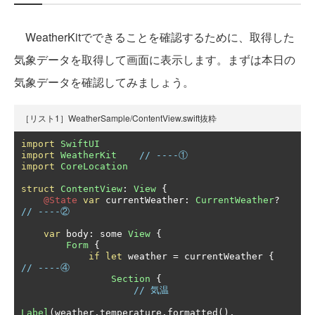
WeatherKitでできることを確認するために、取得した
気象データを取得して画面に表示します。まずは本日の
気象データを確認してみましょう。
［リスト1］WeatherSample/ContentView.swift抜粋
import
SwiftUI
import
WeatherKit
// ----①
import
CoreLocation
struct
ContentView
:
View
{
@State
var
 currentWeather
:
CurrentWeather
?
// ----②
var
 body
:
 some 
View
{
Form
{
if
let
 weather 
=
 currentWeather 
{
// ----④
Section
{
// 気温
Label
(
weather
.
temperature
.
formatted
(),