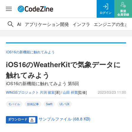
新規
ログイン
会員登録
AI
アプリケーション開発
インフラ
エンジニアの生き
iOS16の新機能に触れてみよう
iOS16のWeatherKitで気象データに
触れてみよう
iOS16の新機能に触れてみよう 第5回
WINGSプロジェクト 片渕 彼富
[著] /
山田 祥寛
[監修]
2023/03/23 11:00
モバイル
技術記事
Swift
UI／UX
サンプルファイル (68.8 KB)
ダウンロード