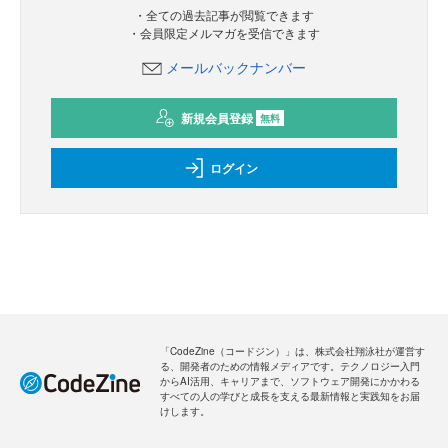
・全ての過去記事が閲覧できます
・会員限定メルマガを受信できます
メールバックナンバー
新規会員登録
無料
ログイン
「CodeZine（コードジン）」は、株式会社翔泳社が運営す
る、開発者のための情報メディアです。テクノロジー入門
からAI活用、キャリアまで、ソフトウェア開発にかかわる
すべての人の学びと成長を支える最新情報と実践知をお届
けします。