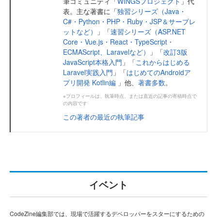
筆コミュニティ「
WINGSプロジェクト
」代
表。主な著書に「
独習シリーズ（Java・
C#・Python・PHP・Ruby・JSP＆サーブレ
ットなど）
」「
速習シリーズ（ASP.NET
Core・Vue.js・React・TypeScript・
ECMAScript、Laravelなど）
」「
改訂3版
JavaScript本格入門
」「
これからはじめる
Laravel実践入門
」「
はじめてのAndroidア
プリ開発 Kotlin編
」他、
著書多数
。
※プロフィールは、執筆時点、または直近の記事の寄稿時点で
の内容です
この著者の最近の執筆記事
イベント
CodeZine編集部では、現場で活躍するデベロッパーをスターにするための