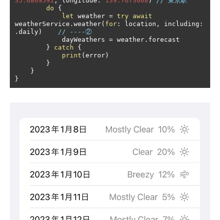
35.6809591
,
 longitude
:
139.7673068
)
// 東京駅
do
{
let
 weather 
=
try
await
weatherService
.
weather
(
for
:
 location
,
 including
:
.
daily
)
// ----②
            dayWeathers 
=
 weather
.
forecast

}
catch
{
print
(
error
)
}
}
}