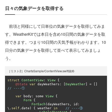
日々の気象データを取得する
前項と同様にして日単位の気象データを取得してみま
す。WeatherKitでは本日を含め10日間の気象データを取
得できます。つまり10日間の天気予報がわかります。10
日分の気象データを取得して並べて表示してみましょ
う。
［リスト2］ChartsSample/ContentView.swift抜粋
struct
ContentView
:
View
{
@State
var
 dayWeathers
:
[
DayWeather
]
=
[]
// ----①
var
 body
:
 some 
View
{
Form
{
ForEach
(
dayWeathers
,
 id
:
\.
self
.
date
)
{
 weather 
in
// ----③