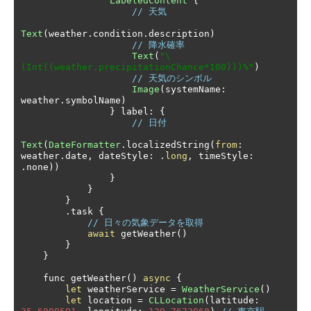
LabeledContent
{
// 天気
Text
(
weather
.
condition
.
description
)
// 降水確率
Text
(
"\
(Int((weather.precipitationChance*100)))%"
)
// 天気のシンボル
Image
(
systemName
:
weather
.
symbolName
)
}
 label
:
{
// 日付
Text
(
DateFormatter
.
localizedString
(
from
:
weather
.
date
,
 dateStyle
:
.
long
,
 timeStyle
:
.
none
))
}
}
}
.
task 
{
// 日々の気象データを取得
await
 getWeather
()
}
}
    func getWeather
()
async
{
let
 weatherService 
=
WeatherService
()
let
 location 
=
CLLocation
(
latitude
: