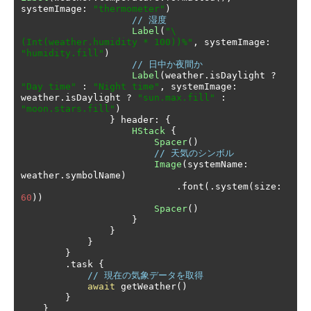
systemImage
:
"thermometer"
)
// 湿度
Label
(
"\
(Int(weather.humidity * 100))%"
,
 systemImage
:
"humidity.fill"
)
// 日中か夜間か
Label
(
weather
.
isDaylight 
?
"Day time"
:
"Night time"
,
 systemImage
:
weather
.
isDaylight 
?
"sun.max.fill"
:
"moon.stars.fill"
)
}
 header
:
{
HStack
{
Spacer
()
// 天気のシンボル
Image
(
systemName
:
weather
.
symbolName
)
.
font
(.
system
(
size
:
60
))
Spacer
()
}
}
}
}
.
task 
{
// 現在の気象データを取得
await
 getWeather
()
}
}