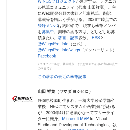
WINGSプロジェクト
が運営する、テクニカ
ル執筆コミュニティ（代表 山田祥寛）。主
にWeb開発分野の書籍／記事執筆、翻訳、
講演等を幅広く手がける。 2026年時点での
登録メンバ
は約50名で、現在も執筆メンバ
を
募集中
。興味のある方は、どしどし応募
頂きたい。
著書
、
記事
多数。
RSS
X:
@WingsPro_info
（公式）、
@WingsPro_info/wings
（メンバーリスト）
Facebook
※プロフィールは、執筆時点、または直近の記事の寄稿時点で
の内容です
この著者の最近の執筆記事
山田 祥寛（ヤマダ ヨシヒロ）
静岡県榛原町生まれ。一橋大学経済学部卒
業後、NECにてシステム企画業務に携わる
が、2003年4月に念願かなってフリーライ
ターに転身。
Microsoft MVP
for Visual
Studio and Development Technologies。執