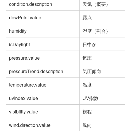
condition.description
天気（概要）
dewPoint.value
露点
humidity
湿度（割合）
isDaylight
日中か
pressure.value
気圧
pressureTrend.description
気圧傾向
temperature.value
温度
uvIndex.value
UV指数
visibility.value
視程
wind.direction.value
風向