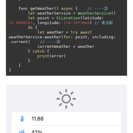
    func getWeather
()
async
{
// ----③
let
 weatherService 
=
WeatherService
()
let
 point 
=
CLLocation
(
latitude
:
35.6809591
,
 longitude
:
139.7673068
)
// 東京駅
do
{
let
 weather 
=
try
await
weatherService
.
weather
(
for
:
 point
,
 including
:
.
current
)
// ----④
            currentWeather 
=
 weather

}
catch
{
print
(
error
)
}
}
}