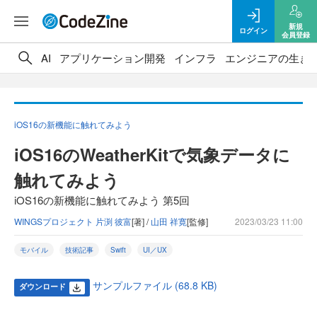
新規
ログイン
会員登録
AI
アプリケーション開発
インフラ
エンジニアの生き
iOS16の新機能に触れてみよう
iOS16のWeatherKitで気象データに
触れてみよう
iOS16の新機能に触れてみよう 第5回
WINGSプロジェクト 片渕 彼富
[著] /
山田 祥寛
[監修]
2023/03/23 11:00
モバイル
技術記事
Swift
UI／UX
サンプルファイル (68.8 KB)
ダウンロード