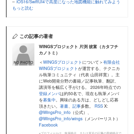
iOS16/SwiftUI4で高度になった地図機能に触れてみよう
もっと読む
この記事の著者
WINGSプロジェクト 片渕 彼富（カタフチ
カノトミ）
＜
WINGSプロジェクト
について＞
有限会社
WINGSプロジェクト
が運営する、テクニカ
ル執筆コミュニティ（代表 山田祥寛）。主
にWeb開発分野の書籍／記事執筆、翻訳、
講演等を幅広く手がける。 2026年時点での
登録メンバ
は約50名で、現在も執筆メンバ
を
募集中
。興味のある方は、どしどし応募
頂きたい。
著書
、
記事
多数。
RSS
X:
@WingsPro_info
（公式）、
@WingsPro_info/wings
（メンバーリスト）
Facebook
※プロフィールは、執筆時点、または直近の記事の寄稿時点で