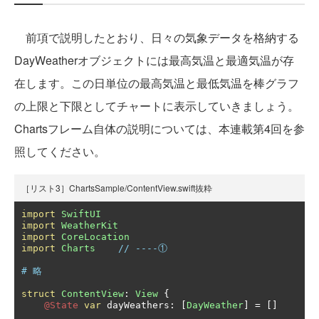
前項で説明したとおり、日々の気象データを格納する
DayWeatherオブジェクトには最高気温と最適気温が存
在します。この日単位の最高気温と最低気温を棒グラフ
の上限と下限としてチャートに表示していきましょう。
Chartsフレーム自体の説明については、本連載第4回を参
照してください。
［リスト3］ChartsSample/ContentView.swift抜粋
import
SwiftUI
import
WeatherKit
import
CoreLocation
import
Charts
// ----①
# 略
struct
ContentView
:
View
{
@State
var
 dayWeathers
:
[
DayWeather
]
=
[]