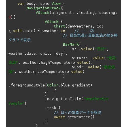
var
 body
:
 some 
View
{
NavigationStack
{
VStack
(
alignment
:
.
leading
,
 spacing
:
8
){
VStack
{
Chart
(
dayWeathers
,
 id
:
\.
self
.
date
)
{
 weather 
in
// ----②
// 最高気温と最低気温の幅を棒
グラフで表示
BarMark
(
                            x
:
.
value
(
"日付"
,
weather
.
date
,
 unit
:
.
day
),
                            yStart
:
.
value
(
"最高
気温"
,
 weather
.
highTemperature
.
value
),
                            yEnd
:
.
value
(
"最低気
温"
,
 weather
.
lowTemperature
.
value
)
)
.
foregroundStyle
(
Color
.
blue
.
gradient
)
}
}
.
navigationTitle
(
"WeatherKit 
Sample"
)
.
task 
{
// 日々の気象データを取得
await
 getWeather
()
}
}