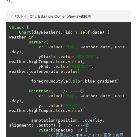
う。
［リスト4］ChartsSample/ContentView.swift抜粋
VStack
{
Chart
(
dayWeathers
,
 id
:
 \.
self
.
date
)
{
weather 
in
BarMark
(
            x
:
.
value
(
"日付"
,
 weather
.
date
,
 unit
:
.
day
),
            yStart
:
.
value
(
"最高気温"
,
weather
.
highTemperature
.
value
),
            yEnd
:
.
value
(
"最低気温"
,
weather
.
lowTemperature
.
value
)
)
.
foregroundStyle
(
Color
.
blue
.
gradient
)
PointMark
(
// ----①
            x
:
.
value
(
"日付"
,
 weather
.
date
,
 unit
:
.
day
),
            y
:
.
value
(
"最高気温"
,
weather
.
highTemperature
.
value
)
)
.
annotation
(
position
:
.
overlay
,
alignment
:
.
bottom
)
{
// ----②
VStack
(
spacing
:
2
)
{
// 天気のシンボルをアイコン画像で表示