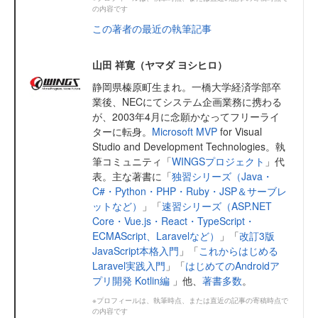
の内容です
この著者の最近の執筆記事
山田 祥寛（ヤマダ ヨシヒロ）
静岡県榛原町生まれ。一橋大学経済学部卒
業後、NECにてシステム企画業務に携わる
が、2003年4月に念願かなってフリーライ
ターに転身。
Microsoft MVP
for Visual
Studio and Development Technologies。執
筆コミュニティ「
WINGSプロジェクト
」代
表。主な著書に「
独習シリーズ（Java・
C#・Python・PHP・Ruby・JSP＆サーブレ
ットなど）
」「
速習シリーズ（ASP.NET
Core・Vue.js・React・TypeScript・
ECMAScript、Laravelなど）
」「
改訂3版
JavaScript本格入門
」「
これからはじめる
Laravel実践入門
」「
はじめてのAndroidア
プリ開発 Kotlin編
」他、
著書多数
。
※プロフィールは、執筆時点、または直近の記事の寄稿時点で
の内容です