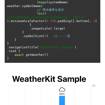
Image
(
systemName
:
weather
.
symbolName
)
// 降水確率を表示
Text
(
"\
(Int(weather.precipitationChance * 100))%"
).
minimumScaleFactor
(
0.59
).
padding
([.
bottom
],
4
)
}
.
imageScale
(.
large
)
}
.
symbolSize
(
0
)
// ----③
}
}
.
navigationTitle
(
"WeatherKit Sample"
)
.
task 
{
await
 getWeather
()
}