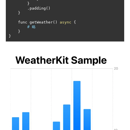
}
.
padding
()
}
    func getWeather
()
async
{
# 略	
}
}