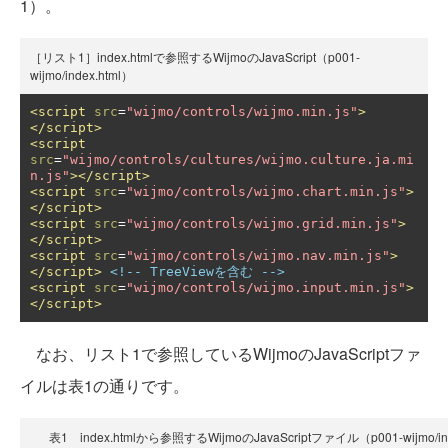
1）。
［リスト1］index.htmlで参照するWijmoのJavaScript（p001-
wijmo/index.html）
<script
src
=
"wijmo/controls/wijmo.min.js"
>
</script>
<script
src
=
"wijmo/controls/cultures/wijmo.culture.ja.mi
n.js"
></script>
<script
src
=
"wijmo/controls/wijmo.chart.min.js"
>
</script>
<script
src
=
"wijmo/controls/wijmo.grid.min.js"
>
</script>
<script
src
=
"wijmo/controls/wijmo.nav.min.js"
>
</script>
<!-- TreeViewを含む -->
<script
src
=
"wijmo/controls/wijmo.input.min.js"
>
</script>
なお、リスト1で参照しているWijmoのJavaScriptファ
イルは表1の通りです。
表1 index.htmlから参照するWijmoのJavaScriptファイル（p001-wijmo/ind