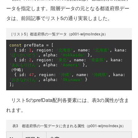
ータを指定します。階層データの元となる都道府県デー
タは、前回記事でリスト5の通り実装しました。
［リスト5］都道府県の一覧データ（p001-wijmo/index.js）
const
 prefData 
=
[
{
 id
:
1
,
 region
:
'北海道'
,
 name
:
'北海道'
,
 kana
:
'ほっかいどう'
,
 alpha
:
'Hokkaido'
},
{
 id
:
2
,
 region
:
'東北'
,
 name
:
'青森県'
,
 kana
:
'あおもりけん'
,
 alpha
:
'Aomori'
},
（中略）
{
 id
:
47
,
 region
:
'沖縄'
,
 name
:
'沖縄県'
,
 kana
:
'おきなわけん'
,
 alpha
:
'Okinawa'
}
];
リスト5のprefData配列各要素には、表3の属性が含ま
れます。
表3 都道府県の一覧データに含まれる属性（p001-wijmo/index.js）