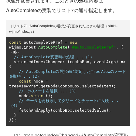
択値が変更されます。このときの処理内容は
AutoCompleteの実装でリスト7の通り指定します。
［リスト7］AutoCompleteの選択が変更されたときの処理（p001-
wijmo/index.js）
const
 autoCompletePref 
=
new
wijmo
.
input
.
AutoComplete
(
'#autoCompletePref'
,
{
（略）
// AutoComplete変更時の処理 ...（1）
  selectedIndexChanged
:
(
comboBox
,
 eventArgs
)
=>
{
// AutoCompleteの選択値に対応したTreeViewのノード
を取得 ...（2）
const
 node 
=
treeViewPref
.
getNode
(
comboBox
.
selectedItem
);
// そのノードを選択 ...（3）
    node
.
select
();
// データを再検索してグリッドとチャートに反映 ...
（4）
    fetchAndApply
(
comboBox
.
selectedValue
);
}
});
（1）のselectedIndexChangedがAutoComplete変更時