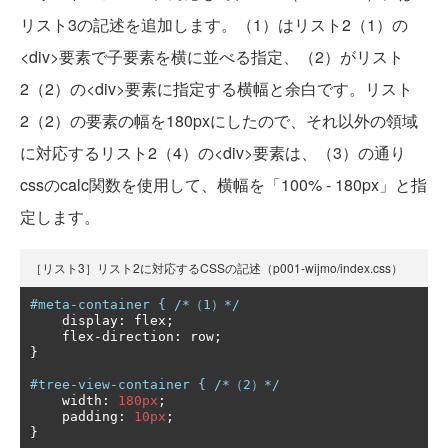
リスト3の記述を追加します。（1）はリスト2（1）の
<div>要素で子要素を横に並べる指定、（2）がリスト
2（2）の<div>要素に指定する横幅と余白です。リスト
2（2）の要素の幅を180pxにしたので、それ以外の領域
に対応するリスト2（4）の<div>要素は、（3）の通り
cssのcalc関数を使用して、横幅を「100% - 180px」と指
定します。
［リスト3］リスト2に対応するCSSの記述（p001-wijmo/index.css）
#meta-container { /*（1）*/
    display
:
 flex
;
    flex
-
direction
:
 row
;
}
#tree-view-container { /*（2）*/
    width
:
180px
;
    padding
:
10px
;
}