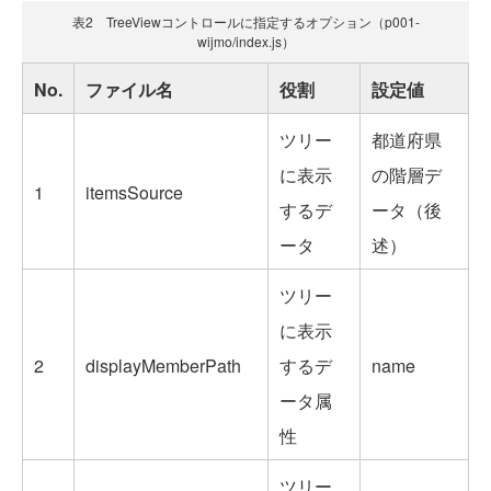
表2 TreeViewコントロールに指定するオプション（p001-
wijmo/index.js）
No.
ファイル名
役割
設定値
ツリー
都道府県
に表示
の階層デ
1
itemsSource
するデ
ータ（後
ータ
述）
ツリー
に表示
2
displayMemberPath
するデ
name
ータ属
性
ツリー