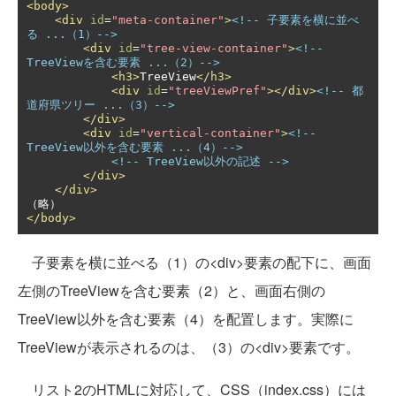
<body>
<div
id
=
"meta-container"
>
<!-- 子要素を横に並べ
る ...（1）-->
<div
id
=
"tree-view-container"
>
<!-- 
TreeViewを含む要素 ...（2）-->
<h3>
TreeView
</h3>
<div
id
=
"treeViewPref"
></div>
<!-- 都
道府県ツリー ...（3）-->
</div>
<div
id
=
"vertical-container"
>
<!-- 
TreeView以外を含む要素 ...（4）-->
<!-- TreeView以外の記述 -->
</div>
</div>
</body>
子要素を横に並べる（1）の<div>要素の配下に、画面
左側のTreeViewを含む要素（2）と、画面右側の
TreeView以外を含む要素（4）を配置します。実際に
TreeViewが表示されるのは、（3）の<div>要素です。
リスト2のHTMLに対応して、CSS（index.css）には