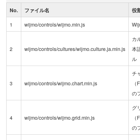
No.
ファイル名
役
1
wijmo/controls/wijmo.min.js
Wi
カ
2
wijmo/controls/cultures/wijmo.culture.ja.min.js
本
ル
チ
3
wijmo/controls/wijmo.chart.min.js
（F
の
グ
4
wijmo/controls/wijmo.grid.min.js
（F
の