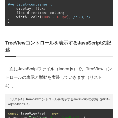
#vertical-container {
    display
:
 flex
;
    flex
-
direction
:
 column
;
    width
:
 calc
(
100
%
-
180px
);
/*（3）*/
}
TreeViewコントロールを表示するJavaScriptの記
述
次にJavaScriptファイル（index.js）で、TreeViewコン
トロールの表示と挙動を実装していきます（リスト
4）。
［リスト4］TreeViewコントロールを表示するJavaScriptの実装（p001-
wijmo/index.js）
const
 treeViewPref 
=
new
wijmo
.
nav
.
TreeView
(
'#treeViewPref'
,
{