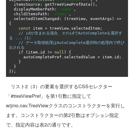
  itemsSource
:
 getTreeViewPrefData
(),
  displayMemberPath
:
'name'
,
  childItemsPath
:
'items'
,
  selectedItemChanged
:
(
treeView
,
 eventArgs
)
=>
{
const
 item 
=
 treeView
.
selectedItem
;
// idが含まれる場合、そのidでAutoCompleteを選択す
る ...（1）
// データ取得処理はAutoComplete選択時の処理内で呼び
出される
if
(
item
.
id 
!=
null
)
{
      autoCompletePref
.
selectedValue 
=
 item
.
id
;
}
}
});
リスト2（3）の要素を選択するCSSセレクター
「#treeViewPref」を第1引数に指定して
wijmo.nav.TreeViewクラスのコンストラクターを実行し
ます。コンストラクターの第2引数はオプション指定
で、指定内容は表2の通りです。