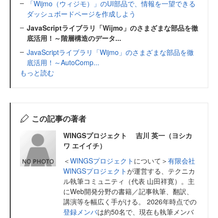
「Wijmo（ウィジモ）」のUI部品で、情報を一望できる
ダッシュボードページを作成しよう
JavaScriptライブラリ「Wijmo」のさまざまな部品を徹
底活用！～階層構造のデータ...
JavaScriptライブラリ「Wijmo」のさまざまな部品を徹
底活用！～AutoComp...
もっと読む
この記事の著者
WINGSプロジェクト 吉川 英一（ヨシカ
ワ エイイチ）
＜
WINGSプロジェクト
について＞
有限会社
WINGSプロジェクト
が運営する、テクニカ
ル執筆コミュニティ（代表 山田祥寛）。主
にWeb開発分野の書籍／記事執筆、翻訳、
講演等を幅広く手がける。 2026年時点での
登録メンバ
は約50名で、現在も執筆メンバ