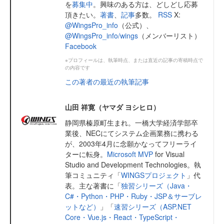
を
募集中
。興味のある方は、どしどし応募
頂きたい。
著書
、
記事
多数。
RSS
X:
@WingsPro_info
（公式）、
@WingsPro_info/wings
（メンバーリスト）
Facebook
※プロフィールは、執筆時点、または直近の記事の寄稿時点で
の内容です
この著者の最近の執筆記事
山田 祥寛（ヤマダ ヨシヒロ）
静岡県榛原町生まれ。一橋大学経済学部卒
業後、NECにてシステム企画業務に携わる
が、2003年4月に念願かなってフリーライ
ターに転身。
Microsoft MVP
for Visual
Studio and Development Technologies。執
筆コミュニティ「
WINGSプロジェクト
」代
表。主な著書に「
独習シリーズ（Java・
C#・Python・PHP・Ruby・JSP＆サーブレ
ットなど）
」「
速習シリーズ（ASP.NET
Core・Vue.js・React・TypeScript・