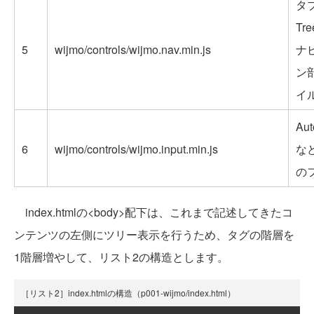
タ
Tr
5
wijmo/controls/wijmo.nav.min.js
ナ
ン
イ
Aut
6
wijmo/controls/wijmo.input.min.js
な
の
index.htmlの<body>配下は、これまで記述してきたコ
ンテンツの左側にツリー表示を行うため、タグの階層を
1階層増やして、リスト2の構造とします。
［リスト2］index.htmlの構造（p001-wijmo/index.html）