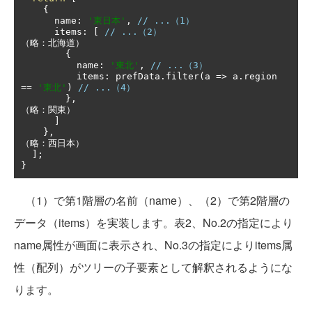
{
      name
:
'東日本'
,
// ...（1）
      items
:
[
// ...（2）
（略：北海道）
{
          name
:
'東北'
,
// ...（3）
          items
:
 prefData
.
filter
(
a 
=>
 a
.
region 
==
'東北'
)
// ...（4）
},
（略：関東）
]
},
（略：西日本）
];
}
（1）で第1階層の名前（name）、（2）で第2階層の
データ（items）を実装します。表2、No.2の指定により
name属性が画面に表示され、No.3の指定によりitems属
性（配列）がツリーの子要素として解釈されるようにな
ります。