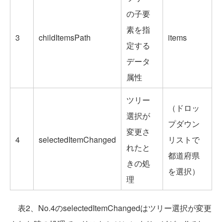
の子要
素を指
3
childItemsPath
items
定する
データ
属性
ツリー
（ドロッ
選択が
プダウン
変更さ
4
selectedItemChanged
リストで
れたと
都道府県
きの処
を選択）
理
表2、No.4のselectedItemChangedはツリー選択が変更