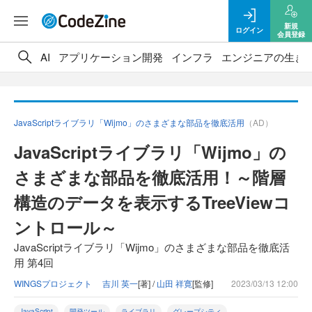
新規
ログイン
会員登録
AI
アプリケーション開発
インフラ
エンジニアの生き
JavaScriptライブラリ「Wijmo」のさまざまな部品を徹底活用
（AD）
JavaScriptライブラリ「Wijmo」の
さまざまな部品を徹底活用！～階層
構造のデータを表示するTreeViewコ
ントロール～
JavaScriptライブラリ「Wijmo」のさまざまな部品を徹底活
用 第4回
WINGSプロジェクト 吉川 英一
[著] /
山田 祥寛
[監修]
2023/03/13 12:00
JavaScript
開発ツール
ライブラリ
グレープシティ