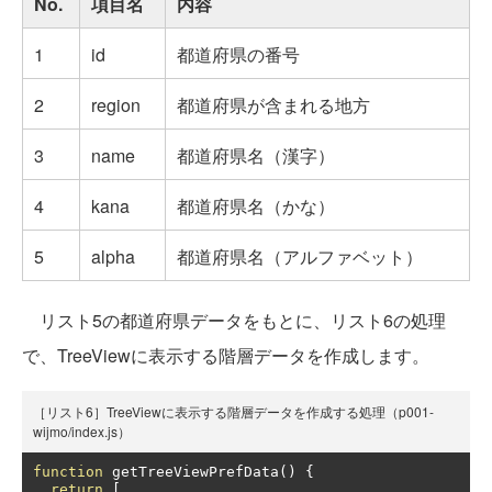
No.
項目名
内容
1
id
都道府県の番号
2
region
都道府県が含まれる地方
3
name
都道府県名（漢字）
4
kana
都道府県名（かな）
5
alpha
都道府県名（アルファベット）
リスト5の都道府県データをもとに、リスト6の処理
で、TreeViewに表示する階層データを作成します。
［リスト6］TreeViewに表示する階層データを作成する処理（p001-
wijmo/index.js）
function
 getTreeViewPrefData
()
{
return
[