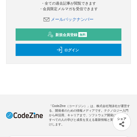
・全ての過去記事が閲覧できます
・会員限定メルマガを受信できます
メールバックナンバー
新規会員登録
無料
ログイン
「CodeZine（コードジン）」は、株式会社翔泳社が運営す
る、開発者のための情報メディアです。テクノロジー入門
からAI活用、キャリアまで、ソフトウェア開発にかかわる
シェア
すべての人の学びと成長を支える最新情報と実践知をお届
けします。