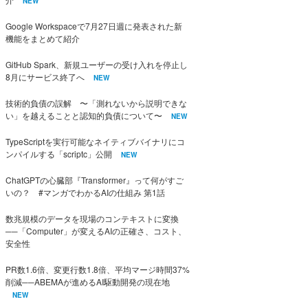
NEW
Google Workspaceで7月27日週に発表された新
機能をまとめて紹介
GitHub Spark、新規ユーザーの受け入れを停止し
8月にサービス終了へ
NEW
技術的負債の誤解 〜「測れないから説明できな
い」を越えることと認知的負債について〜
NEW
TypeScriptを実行可能なネイティブバイナリにコ
ンパイルする「scriptc」公開
NEW
ChatGPTの心臓部『Transformer』って何がすご
いの？ #マンガでわかるAIの仕組み 第1話
数兆規模のデータを現場のコンテキストに変換
──「Computer」が変えるAIの正確さ、コスト、
安全性
PR数1.6倍、変更行数1.8倍、平均マージ時間37%
削減──ABEMAが進めるAI駆動開発の現在地
NEW