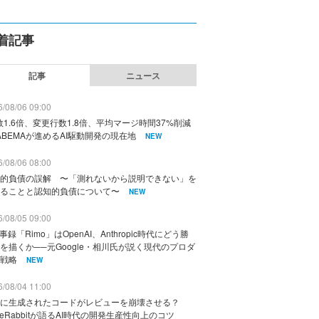
着記事
記事
ニュース
/08/06 09:00
数1.6倍、変更行数1.8倍、平均マージ時間37%削減
ABEMAが進めるAI駆動開発の現在地
NEW
/08/06 08:00
的負債の誤解 〜「測れないから説明できない」を
ることと認知的負債について〜
NEW
/08/05 09:00
議事録「Rimo」はOpenAI、Anthropic時代にどう勝
を描くか──元Google・相川氏が説く現代のプロダ
戦略
NEW
/08/04 11:00
に生成されたコードがレビューを崩壊させる？
deRabbitが語るAI時代の開発生産性向上のコツ