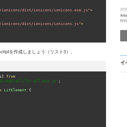
2026
/ionicons/dist/ionicons/ionicons.esm.js"
>
Ai
行の
/ionicons/dist/ionicons/ionicons.js"
>
criptを作成しましょう（リスト3）。
イ
s
}
from
dist@2/all/lit-all.min.js'
;
s
LitElement
{