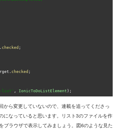
.
checked
;
rget
.
checked
;
-list'
,
IonicToDoListElement
);
回から変更していないので、連載を追ってくださっ
のになっていると思います。リスト3のファイルを作
をブラウザで表示してみましょう。図6のような見た