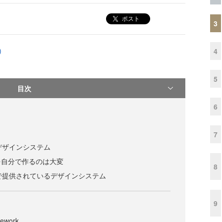
ポスト
3
)
4
5
目次
6
7
sとデザインシステム
を自分で作るのは大変
8
ntsで提供されているデザインシステム
9
ework