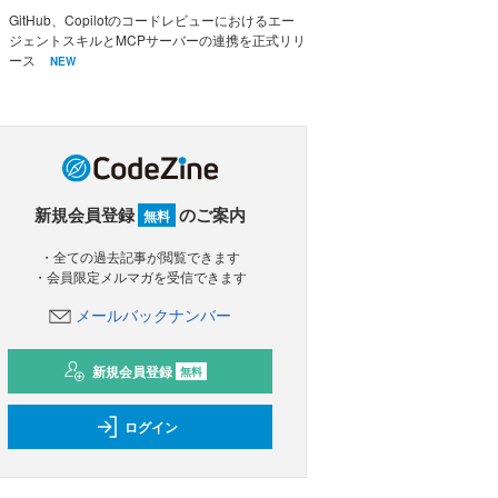
GitHub、Copilotのコードレビューにおけるエー
ジェントスキルとMCPサーバーの連携を正式リリ
ース
NEW
新規会員登録
のご案内
無料
・全ての過去記事が閲覧できます
・会員限定メルマガを受信できます
メールバックナンバー
新規会員登録
無料
ログイン