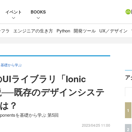
イベント
BOOKS
ンフラ
エンジニアの生き方
Python
開発ツール
UX／デザイン
sを基礎から学ぶ
sのUIライブラリ「Ionic
ア
を解説──既存のデザインシステ
は？
1
onentsを基礎から学ぶ 第5回
2023/04/25 11:00
2