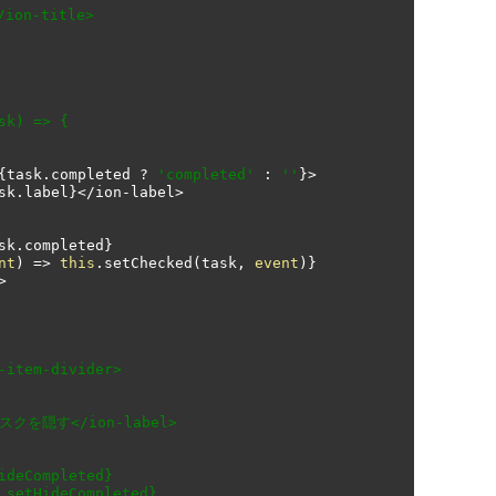
{
task
.
completed 
?
'completed'
:
''
}>
sk
.
label
}</
ion
-
label
>
sk
.
completed
}
nt
)
=>
this
.
setChecked
(
task
,
event
)}
>