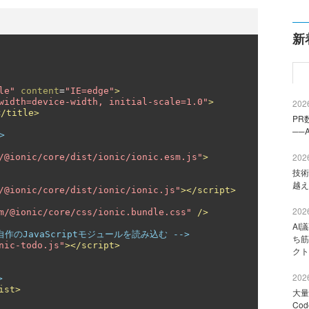
新
le"
content
=
"IE=edge"
>
width=device-width, initial-scale=1.0"
>
2026
</title>
PR
──
>
2026
/@ionic/core/dist/ionic/ionic.esm.js"
>
技術
越え
/@ionic/core/dist/ionic/ionic.js"
></script>
2026
m/@ionic/core/css/ionic.bundle.css"
/>
AI
後に自作のJavaScriptモジュールを読み込む -->
ち筋
nic-todo.js"
></script>
クト
2026
>
ist>
大量
Co