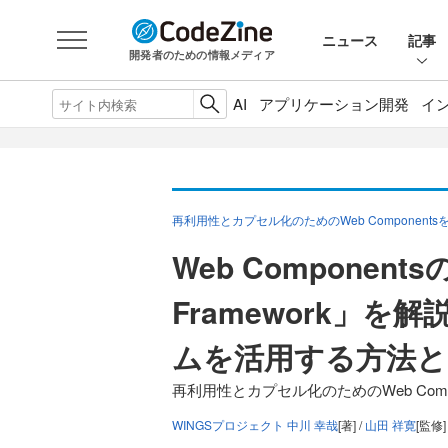
ニュース
記事
開発者のための情報メディア
AI
アプリケーション開発
イ
再利用性とカプセル化のためのWeb Component
Web Component
Framework」
ムを活用する方法と
再利用性とカプセル化のためのWeb Comp
WINGSプロジェクト 中川 幸哉
[著] /
山田 祥寛
[監修]