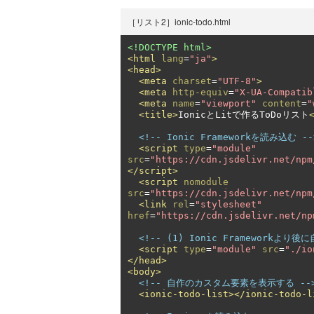
［リスト2］ionic-todo.html
<!DOCTYPE html>
<html
lang
=
"ja"
>
<head>
<meta
charset
=
"UTF-8"
>
<meta
http-equiv
=
"X-UA-Compatib
<meta
name
=
"viewport"
content
=
"
<title>
IonicとLitで作るToDoリスト
<!-- Ionic Frameworkを読み込む --
<script
type
=
"module"
src
=
"https://cdn.jsdelivr.net/npm
</script>
<script
nomodule
src
=
"https://cdn.jsdelivr.net/npm
<link
rel
=
"stylesheet"
href
=
"https://cdn.jsdelivr.net/np
<!-- (1) Ionic Frameworkより
<script
type
=
"module"
src
=
"./io
</head>
<body>
<!-- 自作のカスタム要素を表示する --
<ionic-todo-list></ionic-todo-l