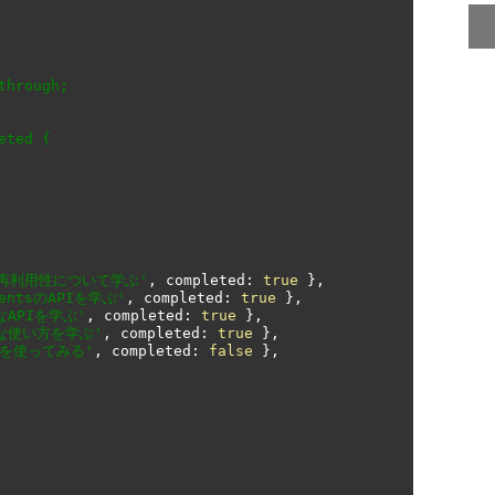
再利用性について学ぶ'
,
 completed
:
true
},
nentsのAPIを学ぶ'
,
 completed
:
true
},
なAPIを学ぶ'
,
 completed
:
true
},
的な使い方を学ぶ'
,
 completed
:
true
},
リを使ってみる'
,
 completed
:
false
},