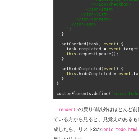
              ></ion-checkbox>

            </ion-item>

          </ion-list>

        </ion-content>

      </ion-app>

    `
;
}
  setChecked
(
task
,
event
)
{
    task
.
completed 
=
event
.
target
this
.
requestUpdate
();
}
  setHideCompleted
(
event
)
{
this
.
hideCompleted 
=
event
.
ta
}
}
customElements
.
define
(
'ionic-todo
の戻り値以外はほとんど前
render()
ている方から見ると、見覚えのあるも
成したら、リスト2の
ionic-todo.html
目になります。