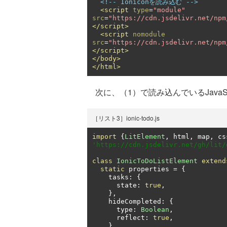
<!-- Ioniconを読み込む -->
<script
type
=
"module"
src
=
"https://cdn.jsdelivr.net/npm
</script>
<script
nomodule
src
=
"https://cdn.jsdelivr.net/npm
</script>
</body>
</html>
次に、（1）で読み込んでいるJavaS
［リスト3］ionic-todo.js
import
{
LitElement
,
 html
,
 map
,
 cs
'https://cdn.jsdelivr.net/gh/lit/
class
IonicToDoListElement
extend
static
 properties 
=
{
    tasks
:
{
      state
:
true
,
},
    hideCompleted
:
{
      type
:
Boolean
,
      reflect
:
true
,
},