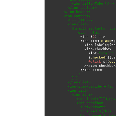
            <ion-title>ToDoリスト</ion-title>

          </ion-toolbar>

        </ion-header>

        <ion-content>

          <!-- (1) -->

          <ion-list>

            ${map(this.tasks, (task) => {

              return html`
<!--
(
2
)
-->
<
ion
-
item 
class
=
$
<
ion
-
label
>
$
{
ta
<
ion
-
checkbox

                    slot
=
"start"
?
checked
=
$
{
ta
@click
=
$
{(
eve
></
ion
-
checkbox
</
ion
-
item
>
`;

            })}

          </ion-list>

          <ion-item-divider></ion-item-divider>

          <ion-list>

            <ion-item>

              <ion-label>完了したタスクを隠す</ion-label>

              <ion-checkbox

                slot="start"

                ?checked=${this.hideCompleted}

                @ionChange=${this.setHideCompleted}
