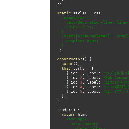
};
static
 styles 
=
 css
`

    .completed {

      text-decoration-line: line-through;

      color: #777;

    }

    :host([hideCompleted]) .completed {

      display: none;

    }

  `
;
constructor
()
{
super
();
this
.
tasks 
=
[
{
 id
:
1
,
 label
:
'カプセル化と
{
 id
:
2
,
 label
:
'Web Compo
{
 id
:
3
,
 label
:
'Litの基本的
{
 id
:
4
,
 label
:
'Litの実践
{
 id
:
5
,
 label
:
'UIライブラ
];
}
  render
()
{
return
 html
`

      <ion-app>

        <ion-header>

          <ion-toolbar>
