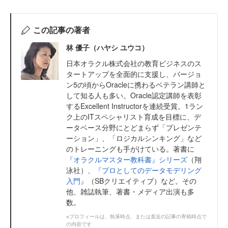
この記事の著者
林 優子（ハヤシ ユウコ）
日本オラクル株式会社の教育ビジネスのス
タートアップを全面的に支援し、バージョ
ン5の頃からOracleに携わるベテラン講師と
して知る人も多い。Oracle認定講師を表彰
するExcellent Instructorを連続受賞。1ラン
ク上のITスペシャリスト育成を目標に、デ
ータベース分野にとどまらず「プレゼンテ
ーション」、「ロジカルシンキング」など
のトレーニングも手がけている。著書に
『オラクルマスター教科書』シリーズ
（翔
泳社）、
『プロとしてのデータモデリング
入門』
（SBクリエイティブ）など。その
他、雑誌執筆、著書・メディア出演も多
数。
※プロフィールは、執筆時点、または直近の記事の寄稿時点で
の内容です