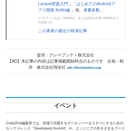
Laravel実践入門
」「
はじめてのAndroidア
プリ開発 Kotlin編
」他、
著書多数
。
※プロフィールは、執筆時点、または直近の記事の寄稿時点で
の内容です
この著者の最近の執筆記事
提供：グレープシティ株式会社
【AD】本記事の内容は記事掲載開始時点のものです 企画・制
作 株式会社翔泳社
イベント
CodeZine編集部では、現場で活躍するデベロッパーをスターにするための
カンファレンス「Developers Summit」や、エンジニアの生きざまをブース