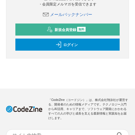
・会員限定メルマガを受信できます
メールバックナンバー
新規会員登録
無料
ログイン
「CodeZine（コードジン）」は、株式会社翔泳社が運営す
る、開発者のための情報メディアです。テクノロジー入門
からAI活用、キャリアまで、ソフトウェア開発にかかわる
すべての人の学びと成長を支える最新情報と実践知をお届
けします。