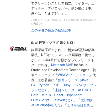
てフリーランスとして独立。ライター、エ
ディター、デベロッパー、講師業に従事。
屋号は「たまデジ。」。
※プロフィールは、執筆時点、または直近の記事の寄稿時点で
の内容です
この著者の最近の執筆記事
山田 祥寛（ヤマダ ヨシヒロ）
静岡県榛原町生まれ。一橋大学経済学部卒
業後、NECにてシステム企画業務に携わる
が、2003年4月に念願かなってフリーライ
ターに転身。
Microsoft MVP
for Visual
Studio and Development Technologies。執
筆コミュニティ「
WINGSプロジェクト
」代
表。主な著書に「
独習シリーズ（Java・
C#・Python・PHP・Ruby・JSP＆サーブレ
ットなど）
」「
速習シリーズ（ASP.NET
Core・Vue.js・React・TypeScript・
ECMAScript、Laravelなど）
」「
改訂3版
JavaScript本格入門
」「
これからはじめる