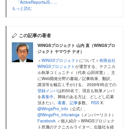
「ActiveReportsJS」...
もっと読む
この記事の著者
WINGSプロジェクト 山内 直（WINGSプロ
ジェクト ヤマウチ ナオ）
＜
WINGSプロジェクト
について＞
有限会社
WINGSプロジェクト
が運営する、テクニカ
ル執筆コミュニティ（代表 山田祥寛）。主
にWeb開発分野の書籍／記事執筆、翻訳、
講演等を幅広く手がける。 2026年時点での
登録メンバ
は約50名で、現在も執筆メンバ
を
募集中
。興味のある方は、どしどし応募
頂きたい。
著書
、
記事
多数。
RSS
X:
@WingsPro_info
（公式）、
@WingsPro_info/wings
（メンバーリスト）
Facebook
＜個人紹介＞WINGSプロジェク
ト所属のテクニカルライター。出版社を経