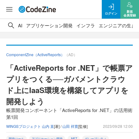
新規
ログイン
会員登録
AI
アプリケーション開発
インフラ
エンジニアの生き
ComponentZine（ActiveReports）
（AD）
「ActiveReports for .NET」で帳票ア
プリをつくる──ガバメントクラウ
ド上にIaaS環境を構築してアプリを
開発しよう
帳票開発コンポーネント「ActiveReports for .NET」の活用術
第1回
WINGSプロジェクト 山内 直
[著] /
山田 祥寛
[監修]
2023/09/28 12:00
開発ツール
アプリケーション開発
.NET
グレープシティ