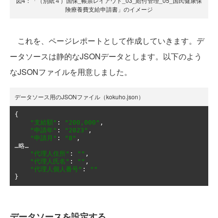
図4：「（別紙４）国保_帳票レイアウト_03_給付管理_05_国民健康保
険療養費支給申請書」のイメージ
これを、ページレポートとして作成していきます。デ
ータソースは静的なJSONデータとします。以下のよう
なJSONファイルを用意しました。
データソース用のJSONファイル（kokuho.json）
{
"支給額"
:
"200,000"
,
"申請年"
:
"2023"
,
"申請月"
:
"8"
,
…略…
"代理人住所"
:
""
,
"代理人氏名"
:
""
,
"代理人個人番号"
:
""
}
データソースを設定する