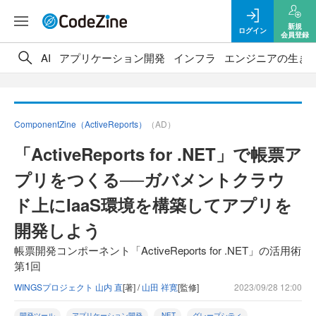
新規
ログイン
会員登録
AI
アプリケーション開発
インフラ
エンジニアの生き
ComponentZine（ActiveReports）
（AD）
「ActiveReports for .NET」で帳票ア
プリをつくる──ガバメントクラウ
ド上にIaaS環境を構築してアプリを
開発しよう
帳票開発コンポーネント「ActiveReports for .NET」の活用術
第1回
WINGSプロジェクト 山内 直
[著] /
山田 祥寛
[監修]
2023/09/28 12:00
開発ツール
アプリケーション開発
.NET
グレープシティ