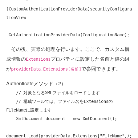
        = 
(CustomAuthenticationProviderData)securityConfigura
tionView

その後、実際の処理を行います。ここで、カスタム構
成情報の
プロパティに設定した名前と値の組
Extensions
が
で参照できます。
providerData.Extensions[名前]
Authenticateメソッド（2）
// 対象となるXMLファイルをロードします
// 構成ツールでは、ファイル名をExtensionsの
FileNameに設定します
    XmlDocument document = 
new
 XmlDocument();

document.Load(providerData.Extensions[
"FileName"
]);
