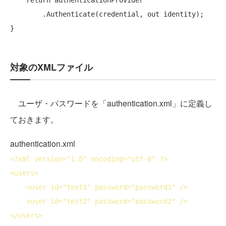
        .Authenticate(credential, 
out
 identity);

対象のXMLファイル
ユーザ・パスワードを「authentication.xml」に定義し
ておきます。
authentication.xml
<?
xml
version
="1.0" 
encoding
="utf-8" ?>
<
users
>
<
user
id
="test1" 
password
="password1" />
<
user
id
="test2" 
password
="password2" />
</
users
>