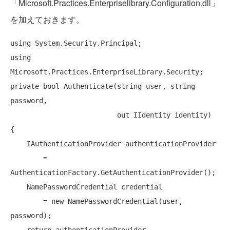
「Microsoft.Practices.Enterpriselibrary.Configuration.dll」
を加えておきます。
using
using
private
bool
 Authenticate(
string
 user, 
string
password,

out
 IIdentity identity)

{

    IAuthenticationProvider authenticationProvider

        = 
AuthenticationFactory.GetAuthenticationProvider();

    NamePasswordCredential credential

        = 
new
 NamePasswordCredential(user, 
password);

return
 authenticationProvider
