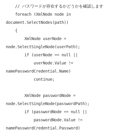
// パスワードが存在するかどうかを確認します
foreach
 (XmlNode node 
in
document.SelectNodes(path))

    {

        XmlNode userNode = 
node.SelectSingleNode(userPath);

if
 (userNode == 
null
 ||

            userNode.Value != 
namePasswordCredential.Name)

continue
;

        XmlNode passwordNode = 
node.SelectSingleNode(passwordPath);

if
 (passwordNode == 
null
 ||

            passwordNode.Value != 
namePasswordCredential.Password)
