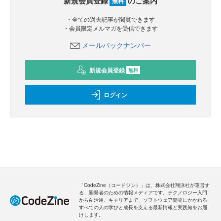
新規会員登録
のご案内
無料
・全ての過去記事が閲覧できます
・会員限定メルマガを受信できます
メールバックナンバー
新規会員登録
無料
ログイン
「CodeZine（コードジン）」は、株式会社翔泳社が運営す
る、開発者のための情報メディアです。テクノロジー入門
からAI活用、キャリアまで、ソフトウェア開発にかかわる
すべての人の学びと成長を支える最新情報と実践知をお届
けします。