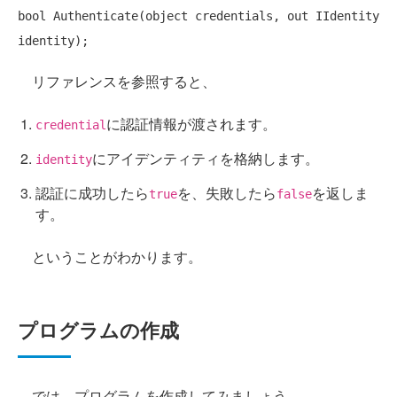
bool
 Authenticate(
object
 credentials, 
out
 IIdentity 
リファレンスを参照すると、
に認証情報が渡されます。
credential
にアイデンティティを格納します。
identity
認証に成功したら
を、失敗したら
を返しま
true
false
す。
ということがわかります。
プログラムの作成
では、プログラムを作成してみましょう。