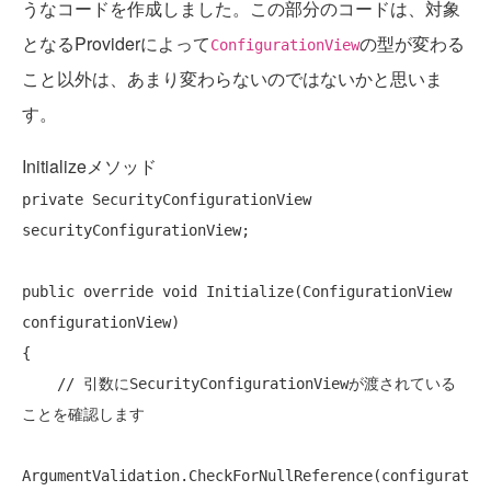
うなコードを作成しました。この部分のコードは、対象
となるProviderによって
の型が変わる
ConfigurationView
こと以外は、あまり変わらないのではないかと思いま
す。
Initializeメソッド
private
 SecurityConfigurationView 
securityConfigurationView;

public
override
void
 Initialize(ConfigurationView 
configurationView)

{

// 引数にSecurityConfigurationViewが渡されている
ことを確認します
ArgumentValidation.CheckForNullReference(configurat