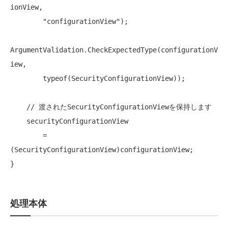
ionView,

"configurationView"
);

ArgumentValidation.CheckExpectedType(configurationV
iew,

typeof
(SecurityConfigurationView));

// 渡されたSecurityConfigurationViewを保持します
    securityConfigurationView

        = 
(SecurityConfigurationView)configurationView;

処理本体