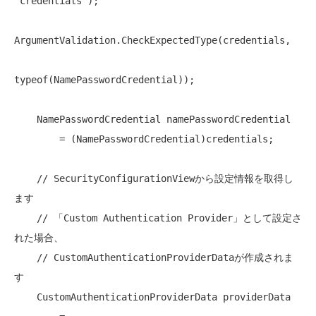
"credentials"
);

ArgumentValidation.CheckExpectedType(credentials,

typeof
(NamePasswordCredential));

    NamePasswordCredential namePasswordCredential

        = (NamePasswordCredential)credentials;

// SecurityConfigurationViewから設定情報を取得し
ます
// 「Custom Authentication Provider」として設定さ
れた場合、
// CustomAuthenticationProviderDataが作成されま
す
    CustomAuthenticationProviderData providerData
