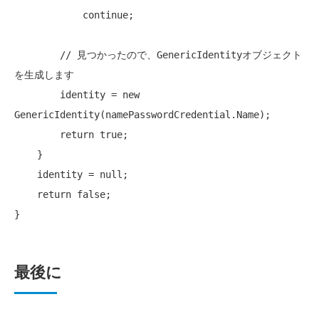
continue
;

// 見つかったので、GenericIdentityオブジェクト
を生成します
        identity = 
new
GenericIdentity(namePasswordCredential.Name);

return
true
;

    }

    identity = 
null
;

return
false
;

最後に