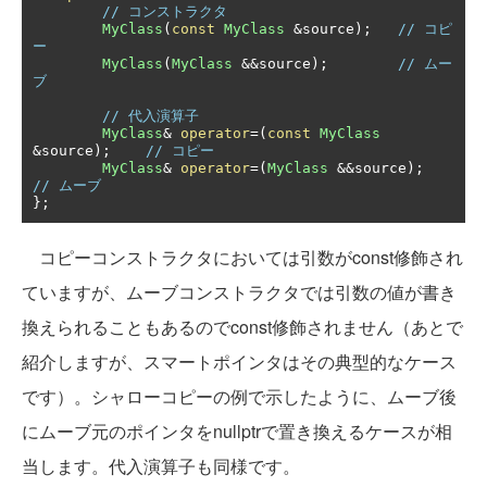
// コンストラクタ
MyClass
(
const
MyClass
&
source
);
// コピ
ー
MyClass
(
MyClass
&&
source
);
// ムー
ブ
// 代入演算子
MyClass
&
operator
=(
const
MyClass
&
source
);
// コピー
MyClass
&
operator
=(
MyClass
&&
source
);
// ムーブ
};
コピーコンストラクタにおいては引数がconst修飾され
ていますが、ムーブコンストラクタでは引数の値が書き
換えられることもあるのでconst修飾されません（あとで
紹介しますが、スマートポインタはその典型的なケース
です）。シャローコピーの例で示したように、ムーブ後
にムーブ元のポインタをnullptrで置き換えるケースが相
当します。代入演算子も同様です。