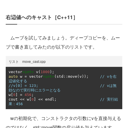
右辺値へのキャスト［C++11］
ムーブを試してみましょう。ディープコピーを、ムー
ブで書き直してみたのが以下のリストです。
リスト move_cast.cpp
vector
<int>
 v
(
1000
);
auto
 w 
=
 vector
<int>
(
std
::
move
(
v
));
// vを右
辺値化する
//v[0] = 123;                           // vは無
効なので実行時にエラーとなる
w
[
0
]
=
456
;
cout 
<<
 w
[
0
]
<<
 endl
;
// 実行結
果：456
wの初期化で、コンストラクタの引数にvを直接与える
のではなく、std::move関数の戻り値を与えています。