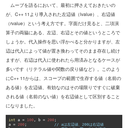
ムーブを語るにおいて、最初に押さえておきたいの
が、C++ 11より導入された左辺値（lvalue）、右辺値
（rvalue）という考え方です。字面だけ見ると、二項演
算子の両脇にある、左辺、右辺とその値というところで
しょうか。代入操作を思い浮かべると分かりますが、左
辺は代入によって値が置き換わってそのまま存在し続け
ますが、右辺は代入に使われたら用済みとなるケースが
多いです（リテラル値や関数の戻り値など）。このよう
にC++ 11からは、スコープの範囲で生存する値（名前の
ある値）を左辺値、有効なのはその場限りですぐに破棄
される値（名前のない値）を右辺値として区別すること
になりました。
int
 a 
=
100
,
 b 
=
200
;
a 
=
200
;
// aは左辺値、200は右辺値