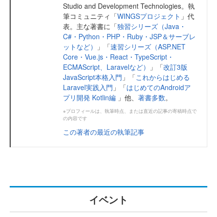
Studio and Development Technologies。執
筆コミュニティ「
WINGSプロジェクト
」代
表。主な著書に「
独習シリーズ（Java・
C#・Python・PHP・Ruby・JSP＆サーブレ
ットなど）
」「
速習シリーズ（ASP.NET
Core・Vue.js・React・TypeScript・
ECMAScript、Laravelなど）
」「
改訂3版
JavaScript本格入門
」「
これからはじめる
Laravel実践入門
」「
はじめてのAndroidア
プリ開発 Kotlin編
」他、
著書多数
。
※プロフィールは、執筆時点、または直近の記事の寄稿時点で
の内容です
この著者の最近の執筆記事
イベント