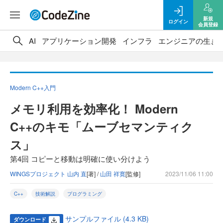
新規
ログイン
会員登録
AI
アプリケーション開発
インフラ
エンジニアの生き
Modern C++入門
メモリ利用を効率化！ Modern
C++のキモ「ムーブセマンティク
ス」
第4回 コピーと移動は明確に使い分けよう
WINGSプロジェクト 山内 直
[著] /
山田 祥寛
[監修]
2023/11/06 11:00
C++
技術解説
プログラミング
サンプルファイル (4.3 KB)
ダウンロード