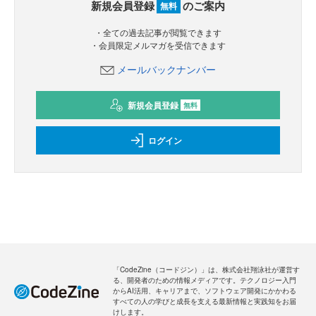
新規会員登録
のご案内
無料
・全ての過去記事が閲覧できます
・会員限定メルマガを受信できます
メールバックナンバー
新規会員登録
無料
ログイン
「CodeZine（コードジン）」は、株式会社翔泳社が運営す
る、開発者のための情報メディアです。テクノロジー入門
からAI活用、キャリアまで、ソフトウェア開発にかかわる
すべての人の学びと成長を支える最新情報と実践知をお届
けします。