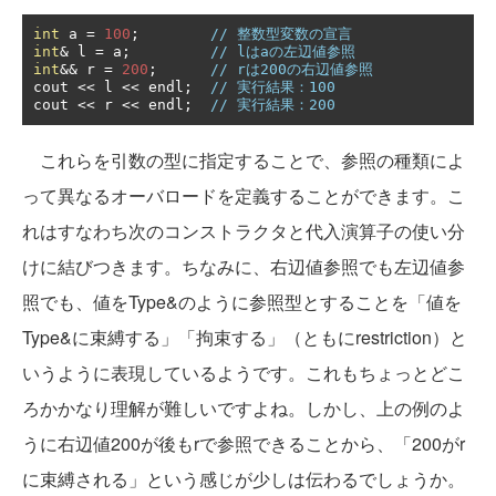
int
 a 
=
100
;
// 整数型変数の宣言
int
&
 l 
=
 a
;
// lはaの左辺値参照
int
&&
 r 
=
200
;
// rは200の右辺値参照
cout 
<<
 l 
<<
 endl
;
// 実行結果：100
cout 
<<
 r 
<<
 endl
;
// 実行結果：200
これらを引数の型に指定することで、参照の種類によ
って異なるオーバロードを定義することができます。こ
れはすなわち次のコンストラクタと代入演算子の使い分
けに結びつきます。ちなみに、右辺値参照でも左辺値参
照でも、値をType&のように参照型とすることを「値を
Type&に束縛する」「拘束する」（ともにrestriction）と
いうように表現しているようです。これもちょっとどこ
ろかかなり理解が難しいですよね。しかし、上の例のよ
うに右辺値200が後もrで参照できることから、「200がr
に束縛される」という感じが少しは伝わるでしょうか。