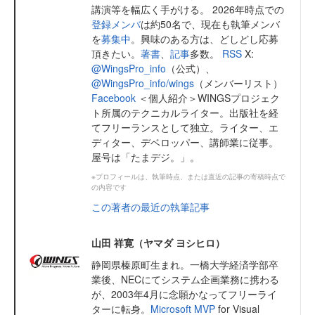
講演等を幅広く手がける。 2026年時点での
登録メンバ
は約50名で、現在も執筆メンバ
を
募集中
。興味のある方は、どしどし応募
頂きたい。
著書
、
記事
多数。
RSS
X:
@WingsPro_info
（公式）、
@WingsPro_info/wings
（メンバーリスト）
Facebook
＜個人紹介＞WINGSプロジェク
ト所属のテクニカルライター。出版社を経
てフリーランスとして独立。ライター、エ
ディター、デベロッパー、講師業に従事。
屋号は「たまデジ。」。
※プロフィールは、執筆時点、または直近の記事の寄稿時点で
の内容です
この著者の最近の執筆記事
山田 祥寛（ヤマダ ヨシヒロ）
静岡県榛原町生まれ。一橋大学経済学部卒
業後、NECにてシステム企画業務に携わる
が、2003年4月に念願かなってフリーライ
ターに転身。
Microsoft MVP
for Visual