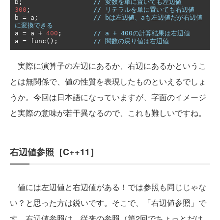
b
;
// 変数を単に置いても左辺値
300
;
// リテラルを単に置いても右辺値
b 
=
 a
;
// bは左辺値、aも左辺値だが右辺値
に変換できる
a 
=
 a 
+
400
;
// a + 400の計算結果は右辺値
a 
=
 func
();
// 関数の戻り値は右辺値
実際に演算子の左辺にあるか、右辺にあるかというこ
とは無関係で、値の性質を表現したものといえるでしょ
うか。今回は日本語になっていますが、字面のイメージ
と実際の意味が若干異なるので、これも難しいですね。
右辺値参照［C++11］
値には左辺値と右辺値がある！では参照も同じじゃな
い？と思った方は鋭いです。そこで、「右辺値参照」で
す。右辺値参照は、従来の参照（第2回でちょっとだけ