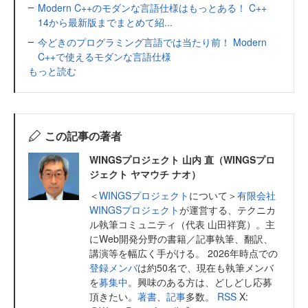
Modern C++のモダンな言語仕様はもっとある！ C++
14から最新版までまとめて紹...
今どきのプログラミング言語では当たり前！ Modern
C++で使えるモダンな言語仕様
もっと読む
この記事の著者
WINGSプロジェクト 山内 直（WINGSプロ
ジェクト ヤマウチ ナオ）
＜
WINGSプロジェクト
について＞
有限会社
WINGSプロジェクト
が運営する、テクニカ
ル執筆コミュニティ（代表 山田祥寛）。主
にWeb開発分野の書籍／記事執筆、翻訳、
講演等を幅広く手がける。 2026年時点での
登録メンバ
は約50名で、現在も執筆メンバ
を
募集中
。興味のある方は、どしどし応募
頂きたい。
著書
、
記事
多数。
RSS
X: