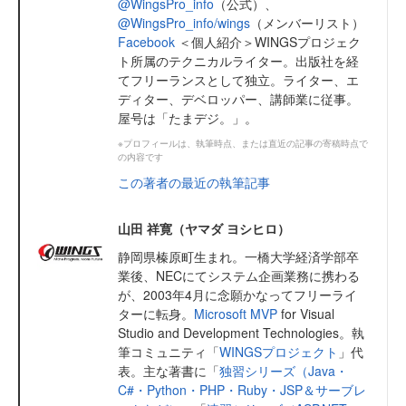
@WingsPro_info
（公式）、
@WingsPro_info/wings
（メンバーリスト）
Facebook
＜個人紹介＞WINGSプロジェク
ト所属のテクニカルライター。出版社を経
てフリーランスとして独立。ライター、エ
ディター、デベロッパー、講師業に従事。
屋号は「たまデジ。」。
※プロフィールは、執筆時点、または直近の記事の寄稿時点で
の内容です
この著者の最近の執筆記事
山田 祥寛（ヤマダ ヨシヒロ）
静岡県榛原町生まれ。一橋大学経済学部卒
業後、NECにてシステム企画業務に携わる
が、2003年4月に念願かなってフリーライ
ターに転身。
Microsoft MVP
for Visual
Studio and Development Technologies。執
筆コミュニティ「
WINGSプロジェクト
」代
表。主な著書に「
独習シリーズ（Java・
C#・Python・PHP・Ruby・JSP＆サーブレ