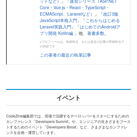
ットなど）
」「
速習シリーズ（ASP.NET
Core・Vue.js・React・TypeScript・
ECMAScript、Laravelなど）
」「
改訂3版
JavaScript本格入門
」「
これからはじめる
Laravel実践入門
」「
はじめてのAndroidア
プリ開発 Kotlin編
」他、
著書多数
。
※プロフィールは、執筆時点、または直近の記事の寄稿時点で
の内容です
この著者の最近の執筆記事
イベント
CodeZine編集部では、現場で活躍するデベロッパーをスターにするための
カンファレンス「Developers Summit」や、エンジニアの生きざまをブース
トするためのイベント「Developers Boost」など、さまざまなカンファレ
ンスを企画・運営しています。