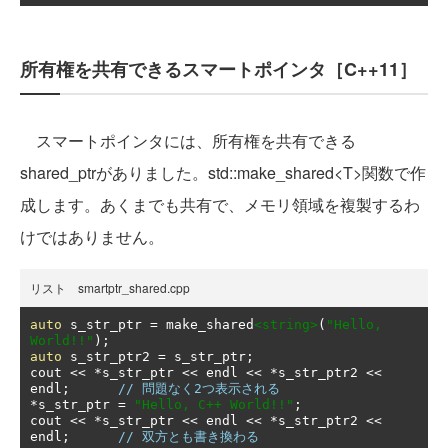
所有権を共有できるスマートポインタ［C++11］
スマートポインタには、所有権を共有できる
shared_ptrがありました。std::make_shared<T>関数で作
成します。あくまでも共有で、メモリ領域を複製するわ
けではありません。
リスト smartptr_shared.cpp
auto
 s_str_ptr 
=
 make_shared
<string>
(
"Hello, 
World!!"
);
auto
 s_str_ptr2 
=
 s_str_ptr
;
cout 
<<
*
s_str_ptr 
<<
 endl 
<<
*
s_str_ptr2 
<<
endl
;
// 問題なく2つ表示される
*
s_str_ptr 
=
"Hello, C++ World!!"
;
cout 
<<
*
s_str_ptr 
<<
 endl 
<<
*
s_str_ptr2 
<<
endl
;
// 双方とも書き換わる