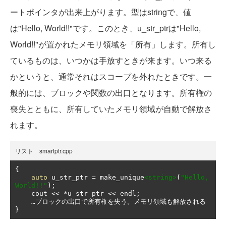
ートポインタが出来上がります。型はstringで、値
は"Hello, World!!"です。このとき、u_str_ptrは"Hello,
World!!"が置かれたメモリ領域を「所有」します。所有し
ているものは、いつかは手放すときが来ます。いつ来る
かというと、通常それはスコープを外れたときです。一
般的には、ブロックや関数の出口となります。所有権の
喪失とともに、所有していたメモリ領域が自動で解放さ
れます。
リスト smartptr.cpp
{
auto
 u_str_ptr 
=
 make_unique
<string>
(
"Hello, 
World!!"
);
    cout 
<<
*
u_str_ptr 
<<
 endl
;
…ブロックの出口で所有権を失う。メモリ領域も解放される
}