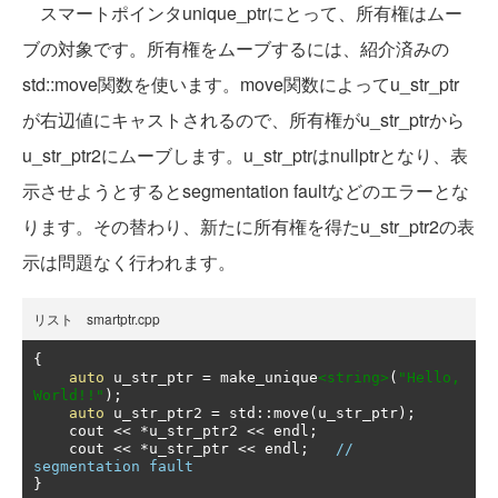
スマートポインタunique_ptrにとって、所有権はムー
ブの対象です。所有権をムーブするには、紹介済みの
std::move関数を使います。move関数によってu_str_ptr
が右辺値にキャストされるので、所有権がu_str_ptrから
u_str_ptr2にムーブします。u_str_ptrはnullptrとなり、表
示させようとするとsegmentation faultなどのエラーとな
ります。その替わり、新たに所有権を得たu_str_ptr2の表
示は問題なく行われます。
リスト smartptr.cpp
{
auto
 u_str_ptr 
=
 make_unique
<string>
(
"Hello, 
World!!"
);
auto
 u_str_ptr2 
=
 std
::
move
(
u_str_ptr
);
    cout 
<<
*
u_str_ptr2 
<<
 endl
;
    cout 
<<
*
u_str_ptr 
<<
 endl
;
// 
segmentation fault
}