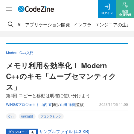
新規
ログイン
会員登録
AI
アプリケーション開発
インフラ
エンジニアの生き
Modern C++入門
メモリ利用を効率化！ Modern
C++のキモ「ムーブセマンティク
ス」
第4回 コピーと移動は明確に使い分けよう
WINGSプロジェクト 山内 直
[著] /
山田 祥寛
[監修]
2023/11/06 11:00
C++
技術解説
プログラミング
サンプルファイル (4.3 KB)
ダウンロード