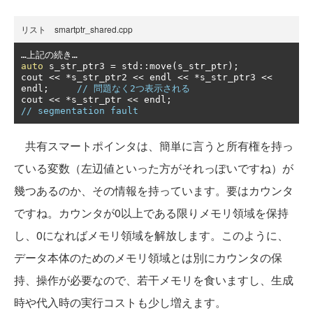
リスト smartptr_shared.cpp
…上記の続き…
auto
 s_str_ptr3 
=
 std
::
move
(
s_str_ptr
);
cout 
<<
*
s_str_ptr2 
<<
 endl 
<<
*
s_str_ptr3 
<<
endl
;
// 問題なく2つ表示される
cout 
<<
*
s_str_ptr 
<<
 endl
;
// segmentation fault
共有スマートポインタは、簡単に言うと所有権を持っ
ている変数（左辺値といった方がそれっぽいですね）が
幾つあるのか、その情報を持っています。要はカウンタ
ですね。カウンタが0以上である限りメモリ領域を保持
し、0になればメモリ領域を解放します。このように、
データ本体のためのメモリ領域とは別にカウンタの保
持、操作が必要なので、若干メモリを食いますし、生成
時や代入時の実行コストも少し増えます。