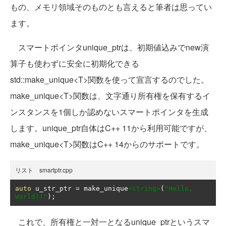
もの、メモリ領域そのものとも言えると筆者は思ってい
ます。
スマートポインタunique_ptrは、初期値込みでnew演
算子も使わずに安全に初期化できる
std::make_unique<T>関数を使って宣言するのでした。
make_unique<T>関数は、文字通り所有権を保有するイ
ンスタンスを1個しか認めないスマートポインタを生成
します。unique_ptr自体はC++ 11から利用可能ですが、
make_unique<T>関数はC++ 14からのサポートです。
リスト smartptr.cpp
auto
 u_str_ptr 
=
 make_unique
<string>
(
"Hello, 
World!!"
);
これで、所有権と一対一となるunique_ptrというスマ