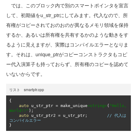
では、このブロック内で別のスマートポインタを宣言
して、初期値をu_str_ptrにしてみます。代入なので、所
有権がコピーされておのおのが異なるメモリ領域を保持
するか、あるいは所有権を共有するかのような動きをす
るように見えますが、実際はコンパイルエラーとなりま
す。それは、unique_ptrがコピーコンストラクタもコピ
ー代入演算子も持っておらず、所有権のコピーを認めて
いないからです。
リスト smartptr.cpp
{
auto
 u_str_ptr 
=
 make_unique
<string>
(
"Hello, 
World!!"
);
auto
 u_str_ptr2 
=
 u_str_ptr
;
// 代入は
コンパイルエラー
}