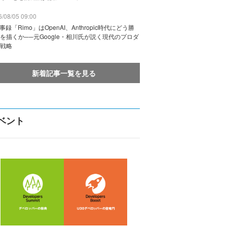
/08/05 09:00
議事録「Rimo」はOpenAI、Anthropic時代にどう勝
を描くか──元Google・相川氏が説く現代のプロダ
戦略
新着記事一覧を見る
ベント