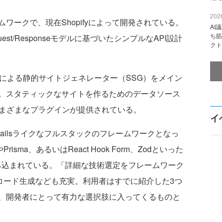
2026
ムワークで、現在Shopifyによって開発されている。
AI
ち筋
st/Responseモデルに基づいたシンプルなAPI設計
クト
ドによる静的サイトジェネレーター（SSG）をメイン
。スタティックなサイトを作るためのデータソース
てさまざまなプラグインが提供されている。
イ
Railsライクなフルスタックのフレームワークとなっ
risma、あるいはReact Hook Form、Zodといった
リが組み込まれている。「詳細な技術選定をフレームワーク
よるコード生成なども充実。利用者はすでに紹介した3つ
、開発者にとって有力な選択肢に入ってくるものと