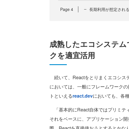
Page
4
長期利用が想定され
成熟したエコシステム
クを適宜活用
続いて、Reactをとりまくエコシス
においては、一般にフレームワークの採
トといえる
react.dev
においても、各
「基本的にReact自体ではプリミテ
それをベースに、アプリケーション開
際、Reactを直接使おうとするとか