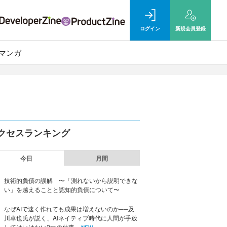
ログイン
新規
会員登録
マンガ
クセスランキング
今日
月間
技術的負債の誤解 〜「測れないから説明できな
い」を越えることと認知的負債について〜
なぜAIで速く作れても成果は増えないのか──及
川卓也氏が説く、AIネイティブ時代に人間が手放
してはいけない2つの仕事