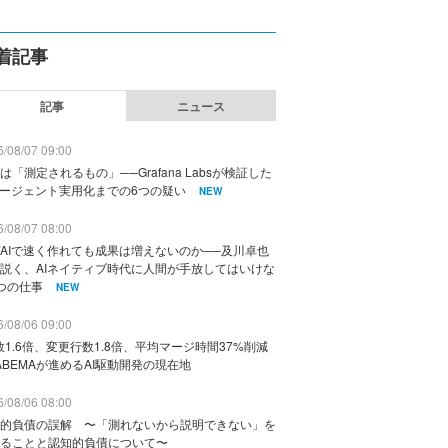
着記事
記事
ニュース
/08/07 09:00
は「測定されるもの」──Grafana Labsが検証した
エージェント実用化までの6つの疑い
NEW
/08/07 08:00
AIで速く作れても成果は増えないのか──及川卓也
説く、AIネイティブ時代に人間が手放してはいけな
つの仕事
NEW
/08/06 09:00
数1.6倍、変更行数1.8倍、平均マージ時間37%削減
ABEMAが進めるAI駆動開発の現在地
/08/06 08:00
的負債の誤解 〜「測れないから説明できない」を
ることと認知的負債について〜