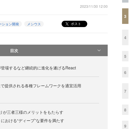
2023/11/30 12:00
3
ポスト
ーション開発
メシウス
4
目次
5
entsが登場するなど継続的に進化を遂げるReact
6
ムで提供される各種フレームワークを適宜活用
7
8
ラリが三者三様のメリットをもたらす
リにおける“ディープ”な要件を満たす
9