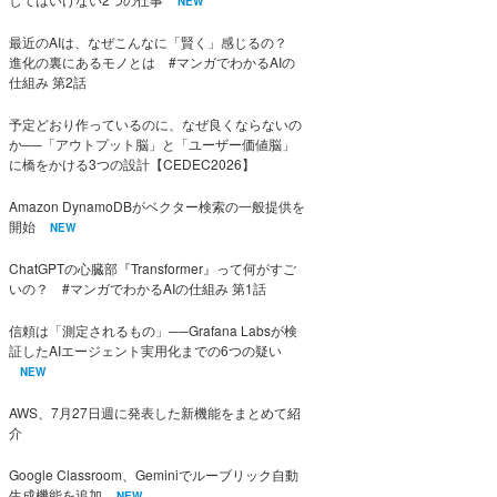
NEW
最近のAIは、なぜこんなに「賢く」感じるの？
進化の裏にあるモノとは #マンガでわかるAIの
仕組み 第2話
予定どおり作っているのに、なぜ良くならないの
か──「アウトプット脳」と「ユーザー価値脳」
に橋をかける3つの設計【CEDEC2026】
Amazon DynamoDBがベクター検索の一般提供を
開始
NEW
ChatGPTの心臓部『Transformer』って何がすご
いの？ #マンガでわかるAIの仕組み 第1話
信頼は「測定されるもの」──Grafana Labsが検
証したAIエージェント実用化までの6つの疑い
NEW
AWS、7月27日週に発表した新機能をまとめて紹
介
Google Classroom、Geminiでルーブリック自動
生成機能を追加
NEW