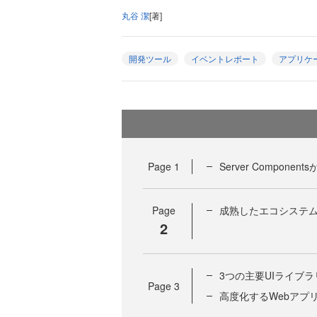
丸谷 潔
[著]
開発ツール
イベントレポート
アプリケ
Page
1
Server Compon
Page
成熟したエコシステ
2
3つの主要UIライブ
Page
3
高度化するWebアプ