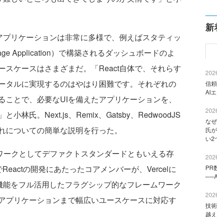
新
るアプリケーションは非常に多様で、例えばスタティッ
age Application）で構築されるダッシュボードのよ
スケースはさまざまだ。「React自体で、それらす
2026
ータルに実現するのはやはり困難です。それぞれの
信頼
AI
ることで、必要なUIを備えたアプリケーションを、
2026
。Next.js、Remix、Gatsby、RedwoodJS
なぜ
れについての簡単な説明を行った。
氏が
い2
レームワークとしてデファクトスタンダードともいえる存
2026
）でReactの開発にあたったコアメンバーが、Vercelに
PR
──
い機能をフル活用したフラグシップ的なフレームワーク
2026
アプリケーションまで幅広いユースケースに対応す
技術
越え