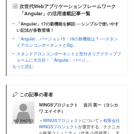
次世代Webアプリケーションフレームワーク
「Angular」の活用連載記事一覧
「Angular」17の新機能を解説──シンプルで使いやす
い記法が多数登場！
「Angular」バージョン15・16の新機能は？──スタン
ドアロンコンポーネントとSig...
スタンドアロンコンポーネントと型付きリアクティブフ
ォームに大注目！「Angular」バージ...
もっと読む
この記事の著者
WINGSプロジェクト 吉川 英一（ヨシカ
ワ エイイチ）
＜
WINGSプロジェクト
について＞
有限会社
WINGSプロジェクト
が運営する、テクニカ
ル執筆コミュニティ（代表 山田祥寛）。主