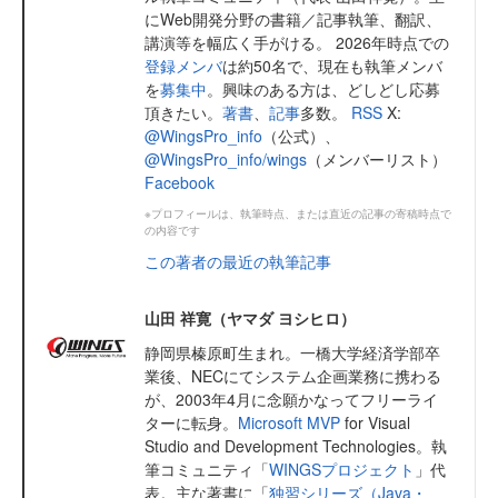
にWeb開発分野の書籍／記事執筆、翻訳、
講演等を幅広く手がける。 2026年時点での
登録メンバ
は約50名で、現在も執筆メンバ
を
募集中
。興味のある方は、どしどし応募
頂きたい。
著書
、
記事
多数。
RSS
X:
@WingsPro_info
（公式）、
@WingsPro_info/wings
（メンバーリスト）
Facebook
※プロフィールは、執筆時点、または直近の記事の寄稿時点で
の内容です
この著者の最近の執筆記事
山田 祥寛（ヤマダ ヨシヒロ）
静岡県榛原町生まれ。一橋大学経済学部卒
業後、NECにてシステム企画業務に携わる
が、2003年4月に念願かなってフリーライ
ターに転身。
Microsoft MVP
for Visual
Studio and Development Technologies。執
筆コミュニティ「
WINGSプロジェクト
」代
表。主な著書に「
独習シリーズ（Java・