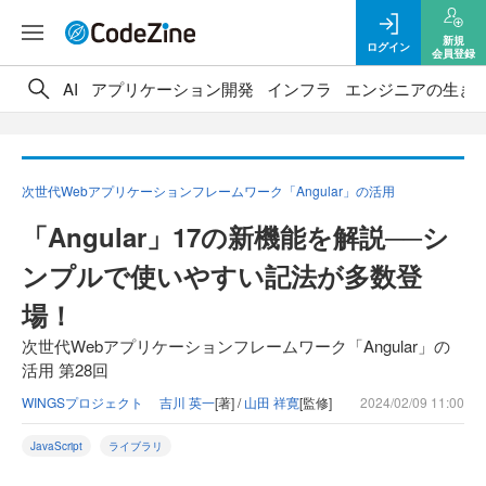
新規
ログイン
会員登録
AI
アプリケーション開発
インフラ
エンジニアの生き
次世代Webアプリケーションフレームワーク「Angular」の活用
「Angular」17の新機能を解説──シ
ンプルで使いやすい記法が多数登
場！
次世代Webアプリケーションフレームワーク「Angular」の
活用 第28回
WINGSプロジェクト 吉川 英一
[著] /
山田 祥寛
[監修]
2024/02/09 11:00
JavaScript
ライブラリ