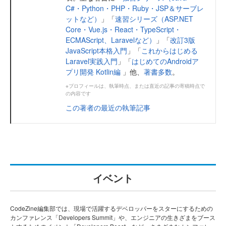
C#・Python・PHP・Ruby・JSP＆サーブレ
ットなど）
」「
速習シリーズ（ASP.NET
Core・Vue.js・React・TypeScript・
ECMAScript、Laravelなど）
」「
改訂3版
JavaScript本格入門
」「
これからはじめる
Laravel実践入門
」「
はじめてのAndroidア
プリ開発 Kotlin編
」他、
著書多数
。
※プロフィールは、執筆時点、または直近の記事の寄稿時点で
の内容です
この著者の最近の執筆記事
イベント
CodeZine編集部では、現場で活躍するデベロッパーをスターにするための
カンファレンス「Developers Summit」や、エンジニアの生きざまをブース