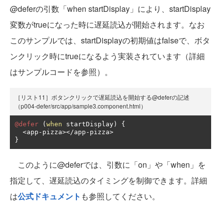
@deferの引数「when startDisplay」により、startDisplay
変数がtrueになった時に遅延読込が開始されます。なお
このサンプルでは、startDisplayの初期値はfalseで、ボタ
ンクリック時にtrueになるよう実装されています（詳細
はサンプルコードを参照）。
［リスト11］ボタンクリックで遅延読込を開始する@deferの記述
（p004-defer/src/app/sample3.component.html）
@defer
(
when
 startDisplay
)
{
<
app
-
pizza
></
app
-
pizza
>
}
このように@deferでは、引数に「on」や「when」を
指定して、遅延読込のタイミングを制御できます。詳細
は
公式ドキュメント
も参照してください。