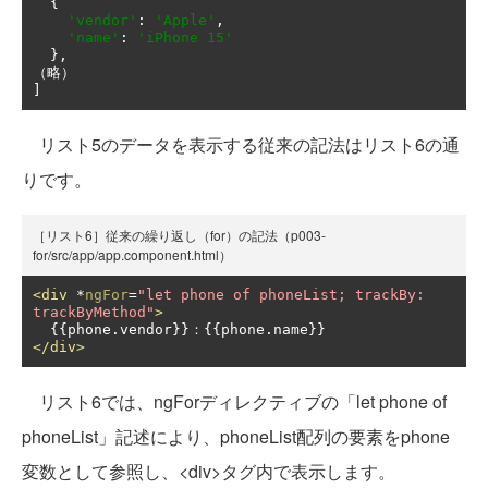
{
'vendor'
:
'Apple'
,
'name'
:
'iPhone 15'
},
（略）
]
リスト5のデータを表示する従来の記法はリスト6の通
りです。
［リスト6］従来の繰り返し（for）の記法（p003-
for/src/app/app.component.html）
<div
 *
ngFor
=
"let phone of phoneList; trackBy: 
trackByMethod"
>
</div>
リスト6では、ngForディレクティブの「let phone of
phoneList」記述により、phoneList配列の要素をphone
変数として参照し、<div>タグ内で表示します。