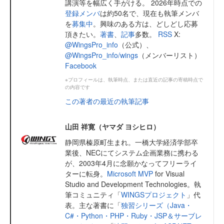
講演等を幅広く手がける。 2026年時点での
登録メンバ
は約50名で、現在も執筆メンバ
を
募集中
。興味のある方は、どしどし応募
頂きたい。
著書
、
記事
多数。
RSS
X:
@WingsPro_info
（公式）、
@WingsPro_info/wings
（メンバーリスト）
Facebook
※プロフィールは、執筆時点、または直近の記事の寄稿時点で
の内容です
この著者の最近の執筆記事
山田 祥寛（ヤマダ ヨシヒロ）
静岡県榛原町生まれ。一橋大学経済学部卒
業後、NECにてシステム企画業務に携わる
が、2003年4月に念願かなってフリーライ
ターに転身。
Microsoft MVP
for Visual
Studio and Development Technologies。執
筆コミュニティ「
WINGSプロジェクト
」代
表。主な著書に「
独習シリーズ（Java・
C#・Python・PHP・Ruby・JSP＆サーブレ