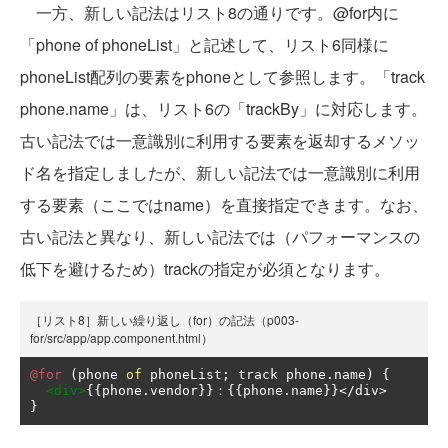
一方、新しい記法はリスト8の通りです。@for内に
「phone of phoneList」と記述して、リスト6同様に
phoneList配列の要素をphoneとして参照します。「track
phone.name」は、リスト6の「trackBy」に対応します。
古い記法では一意識別に利用する要素を返却するメソッ
ド名を指定しましたが、新しい記法では一意識別に利用
する要素（ここではname）を直接指定できます。なお、
古い記法と異なり、新しい記法では（パフォーマンスの
低下を避けるため）trackの指定が必須となります。
［リスト8］新しい繰り返し（for）の記法（p003-
for/src/app/app.component.html）
@for
(
phone 
of
 phoneList
;
 track phone
.
name
)
{
<div>
{{
phone
.
vendor
}}：{{
phone
.
name
}}</
div
>
}