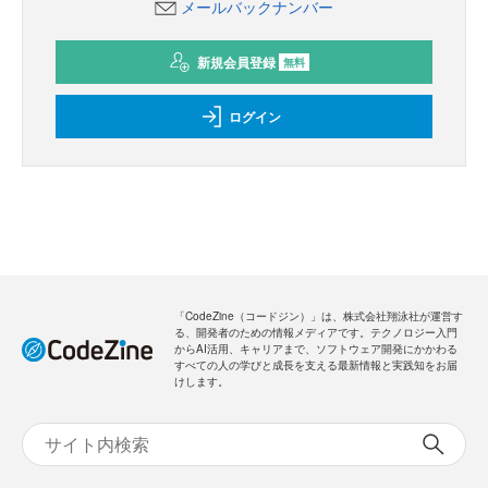
メールバックナンバー
新規会員登録
無料
ログイン
「CodeZine（コードジン）」は、株式会社翔泳社が運営す
る、開発者のための情報メディアです。テクノロジー入門
からAI活用、キャリアまで、ソフトウェア開発にかかわる
すべての人の学びと成長を支える最新情報と実践知をお届
けします。