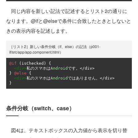
同じ内容を新しい記法で記述するとリスト2の通りに
なります。@ifと@elseで条件に合致したときとしないと
きの表示内容を記述します。
［リスト2］新しい条件分岐（if、else）の記法（p001-
if/src/app/app.component.html）
@if
(
isChecked
)
{
<div>
私のスマホは
Android
です。</
div
>
}
@else
{
<div>
私のスマホは
Android
ではありません。</
div
>
}
条件分岐（switch、case）
図4は、テキストボックスの入力値から表示を切り替