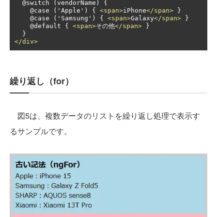
  @switch (vendorName) {

    @case ('Apple') { 
<span>
iPhone
</span>
 }

    @case ('Samsung') { 
<span>
Galaxy
</span>
 }

    @default { 
<span>
その他
</span>
 }

</div>
繰り返し（for）
図5は、複数データのリストを繰り返し処理で表示す
るサンプルです。