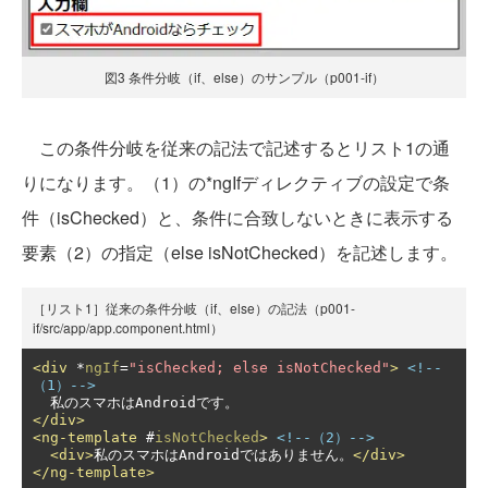
図3 条件分岐（if、else）のサンプル（p001-if）
この条件分岐を従来の記法で記述するとリスト1の通
りになります。（1）の*ngIfディレクティブの設定で条
件（isChecked）と、条件に合致しないときに表示する
要素（2）の指定（else isNotChecked）を記述します。
［リスト1］従来の条件分岐（if、else）の記法（p001-
if/src/app/app.component.html）
<div
 *
ngIf
=
"isChecked; else isNotChecked"
>
<!--
（1）-->
</div>
<ng-template
 #
isNotChecked
>
<!--（2）-->
<div>
私のスマホはAndroidではありません。
</div>
</ng-template>