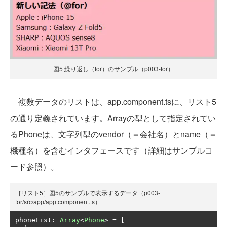
図5 繰り返し（for）のサンプル（p003-for）
複数データのリストは、app.component.tsに、リスト5
の通り定義されています。Arrayの型として指定されてい
るPhoneは、文字列型のvendor（＝会社名）とname（＝
機種名）を含むインタフェースです（詳細はサンプルコ
ード参照）。
［リスト5］図5のサンプルで表示するデータ（p003-
for/src/app/app.component.ts）
phoneList
:
Array
<
Phone
>
=
[