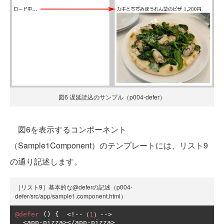
図6 遅延読込のサンプル（p004-defer）
図6を表示するコンポーネント
（Sample1Component）のテンプレートには、リスト9
の通り記述します。
［リスト9］基本的な@deferの記述（p004-
defer/src/app/sample1.component.html）
@defer
()
{
<!--（
1
）-->
<
app
-
pizza
></
app
-
pizza
>