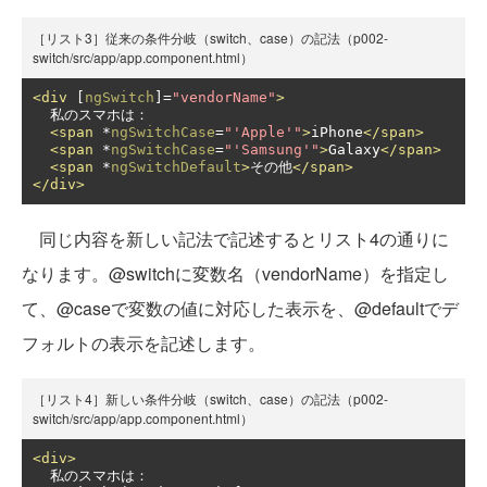
［リスト3］従来の条件分岐（switch、case）の記法（p002-
switch/src/app/app.component.html）
<div
 [
ngSwitch
]
=
"vendorName"
>
  私のスマホは：

<span
 *
ngSwitchCase
=
"'Apple'"
>
iPhone
</span>
<span
 *
ngSwitchCase
=
"'Samsung'"
>
Galaxy
</span>
<span
 *
ngSwitchDefault
>
その他
</span>
</div>
同じ内容を新しい記法で記述するとリスト4の通りに
なります。@switchに変数名（vendorName）を指定し
て、@caseで変数の値に対応した表示を、@defaultでデ
フォルトの表示を記述します。
［リスト4］新しい条件分岐（switch、case）の記法（p002-
switch/src/app/app.component.html）
<div>
  私のスマホは：
