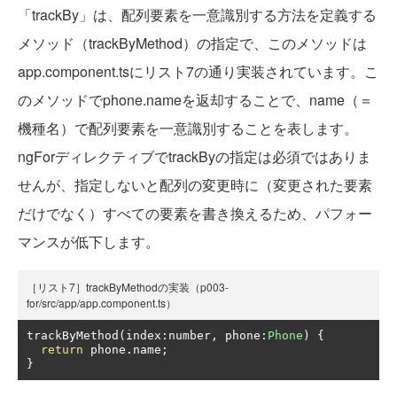
「trackBy」は、配列要素を一意識別する方法を定義する
メソッド（trackByMethod）の指定で、このメソッドは
app.component.tsにリスト7の通り実装されています。こ
のメソッドでphone.nameを返却することで、name（＝
機種名）で配列要素を一意識別することを表します。
ngForディレクティブでtrackByの指定は必須ではありま
せんが、指定しないと配列の変更時に（変更された要素
だけでなく）すべての要素を書き換えるため、パフォー
マンスが低下します。
［リスト7］trackByMethodの実装（p003-
for/src/app/app.component.ts）
trackByMethod
(
index
:
number
,
 phone
:
Phone
)
{
return
 phone
.
name
;
}