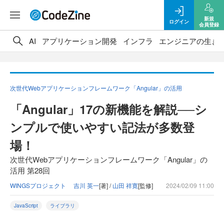
新規
ログイン
会員登録
AI
アプリケーション開発
インフラ
エンジニアの生き
次世代Webアプリケーションフレームワーク「Angular」の活用
「Angular」17の新機能を解説──シ
ンプルで使いやすい記法が多数登
場！
次世代Webアプリケーションフレームワーク「Angular」の
活用 第28回
WINGSプロジェクト 吉川 英一
[著] /
山田 祥寛
[監修]
2024/02/09 11:00
JavaScript
ライブラリ