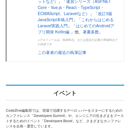
ットなど）
」「
速習シリーズ（ASP.NET
Core・Vue.js・React・TypeScript・
ECMAScript、Laravelなど）
」「
改訂3版
JavaScript本格入門
」「
これからはじめる
Laravel実践入門
」「
はじめてのAndroidア
プリ開発 Kotlin編
」他、
著書多数
。
※プロフィールは、執筆時点、または直近の記事の寄稿時点で
の内容です
この著者の最近の執筆記事
イベント
CodeZine編集部では、現場で活躍するデベロッパーをスターにするための
カンファレンス「Developers Summit」や、エンジニアの生きざまをブース
トするためのイベント「Developers Boost」など、さまざまなカンファレ
ンスを企画・運営しています。