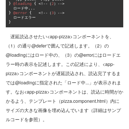
}
@loading
{
<!--（
2
）-->
ロード中...
}
@error
{
<!--（
3
）-->
ロードエラー
}
遅延読込させたい<app-pizza>コンポーネントを、
（1）の通り@deferで囲んで記述します。（2）の
@loadingにはロード中の、（3）の@errorにはロードエ
ラー時の表示を記述します。この記述により、<app-
pizza>コンポーネントが遅延読込され、読込完了するま
では@loadingに指定された「ロード中...」が表示されま
す。なお<app-pizza>コンポーネントは、読込に時間がか
かるよう、テンプレート（pizza.component.html）内に
サイズの大きな画像を埋め込んでいます（詳細はサンプ
ルコードを参照）。