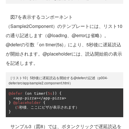
図7を表示するコンポーネント
（Sample2Component）のテンプレートには、リスト10
の通り記述します（@loading、@errorは省略）。
@deferの引数「on timer(5s)」により、5秒後に遅延読込
が開始されます。@placeholderには、読込開始前の表示
を記述します。
［リスト10］5秒後に遅延読込を開始する@deferの記述（p004-
defer/src/app/sample2.component.html）
@defer
(
on timer
(
5s
))
{
<
app
-
pizza
></
app
-
pizza
>
}
@placeholder
{
（
5
秒後、ここにピザが表示されます）
}
サンプル3（図8）では、ボタンクリックで遅延読込を