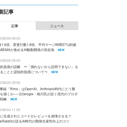
着記事
記事
ニュース
/08/06 09:00
数1.6倍、変更行数1.8倍、平均マージ時間37%削減
ABEMAが進めるAI駆動開発の現在地
NEW
/08/06 08:00
的負債の誤解 〜「測れないから説明できない」を
ることと認知的負債について〜
NEW
/08/05 09:00
議事録「Rimo」はOpenAI、Anthropic時代にどう勝
を描くか──元Google・相川氏が説く現代のプロダ
戦略
NEW
/08/04 11:00
に生成されたコードがレビューを崩壊させる？
deRabbitが語るAI時代の開発生産性向上のコツ