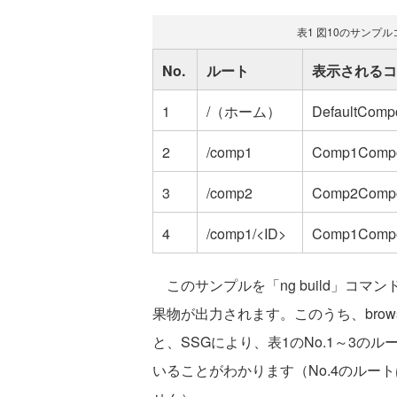
表1 図10のサンプ
No.
ルート
表示されるコ
1
/（ホーム）
DefaultComp
2
/comp1
Comp1Comp
3
/comp2
Comp2Comp
4
/comp1/<ID>
Comp1Co
このサンプルを「ng build」コマンドで
果物が出力されます。このうち、bro
と、SSGにより、表1のNo.1～3のルー
いることがわかります（No.4のルー