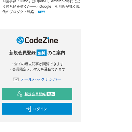
AI議事録「Rimo」はOpenAI、Anthropic時代にど
う勝ち筋を描くか──元Google・相川氏が説く現
代のプロダクト戦略
NEW
新規会員登録
のご案内
無料
・全ての過去記事が閲覧できます
・会員限定メルマガを受信できます
メールバックナンバー
新規会員登録
無料
ログイン