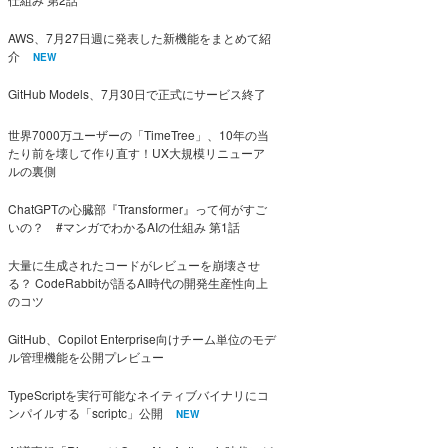
AWS、7月27日週に発表した新機能をまとめて紹
介
NEW
GitHub Models、7月30日で正式にサービス終了
世界7000万ユーザーの「TimeTree」、10年の当
たり前を壊して作り直す！UX大規模リニューア
ルの裏側
ChatGPTの心臓部『Transformer』って何がすご
いの？ #マンガでわかるAIの仕組み 第1話
大量に生成されたコードがレビューを崩壊させ
る？ CodeRabbitが語るAI時代の開発生産性向上
のコツ
GitHub、Copilot Enterprise向けチーム単位のモデ
ル管理機能を公開プレビュー
TypeScriptを実行可能なネイティブバイナリにコ
ンパイルする「scriptc」公開
NEW