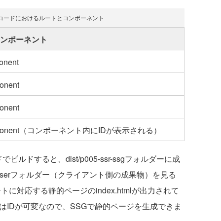
ルコードにおけるルートとコンポーネント
ンポーネント
onent
onent
onent
mponent（コンポーネント内にIDが表示される）
ビルドすると、dist/p005-ssr-ssgフォルダーに成
wserフォルダー（クライアント側の成果物）を見る
トに対応する静的ページのindex.htmlが出力されて
トはIDが可変なので、SSGで静的ページを生成できま