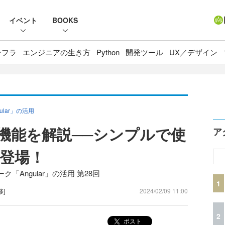
イベント
BOOKS
ンフラ
エンジニアの生き方
Python
開発ツール
UX／デザイン
lar」の活用
の新機能を解説──シンプルで使
ア
登場！
Angular」の活用 第28回
1
修]
2024/02/09 11:00
2
ポスト