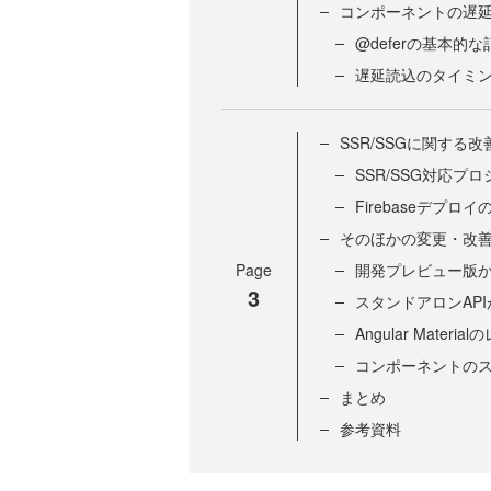
コンポーネントの遅延
@deferの基本的
遅延読込のタイミ
SSR/SSGに関する改
SSR/SSG対応プ
Firebaseデプロイ
そのほかの変更・改
Page
開発プレビュー版
3
スタンドアロンAP
Angular Mate
コンポーネントの
まとめ
参考資料