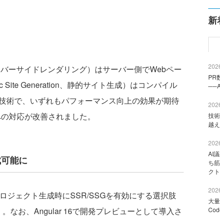
新
2026
ing、サーバーサイドレンダリング）はサーバー側でWebペー
PR
 Site Generation、静的サイト生成）はコンパイル
──
く技術で、いずれもパフォーマンス向上の効果が期待
2026
SSGへの対応が改善されました。
技術
越え
2026
AI
成可能に
ち筋
クト
2026
LIでのプロジェクト生成時にSSR/SSGを有効にする選択肢
大量
なお、Angular 16で開発プレビューとして導入さ
Co