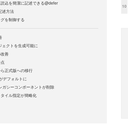
読込を簡潔に記述できる@defer
10
な記述方法
ングを制御する
善
ロジェクトを生成可能に
の改善
善点
から正式版への移行
Iがデフォルトに
rialのレガシーコンポーネントが削除
スタイル指定が簡略化