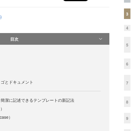
3
)
4
目次
5
6
ロゴとドキュメント
7
を簡潔に記述できるテンプレートの新記法
8
e）
case）
9