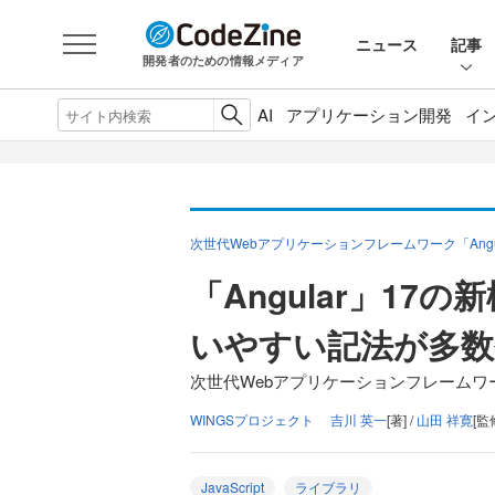
ニュース
記事
開発者のための情報メディア
AI
アプリケーション開発
イ
次世代Webアプリケーションフレームワーク「Angu
「Angular」17
いやすい記法が多数
次世代Webアプリケーションフレームワーク「
WINGSプロジェクト 吉川 英一
[著] /
山田 祥寛
[監
JavaScript
ライブラリ