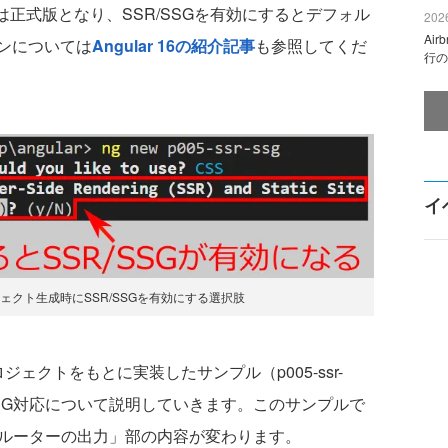
7では正式版となり、SSR/SSGを有効にするとデフォル
2026
Ai
ンについては
Angular 16の紹介記事
も参照してくだ
行の
イ
のプロジェクト生成時にSSR/SSGを有効にする選択肢
クトをもとに実装したサンプル（p005-ssr-
SSR/SSG対応について説明していきます。このサンプルで
「ルーターの出力」部の内容が変わります。