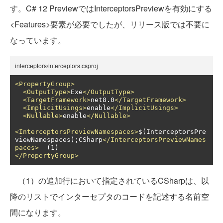
す。C# 12 PreviewではInterceptorsPreviewを有効にする
<Features>要素が必要でしたが、リリース版では不要に
なっています。
interceptors/interceptors.csproj
<PropertyGroup>
<OutputType>
Exe
</OutputType>
<TargetFramework>
net8.0
</TargetFramework>
<ImplicitUsings>
enable
</ImplicitUsings>
<Nullable>
enable
</Nullable>
<InterceptorsPreviewNamespaces>
$(InterceptorsPre
viewNamespaces);CSharp
</InterceptorsPreviewNames
paces>
</PropertyGroup>
（1）の追加行において指定されているCSharpは、以
降のリストでインターセプタのコードを記述する名前空
間になります。