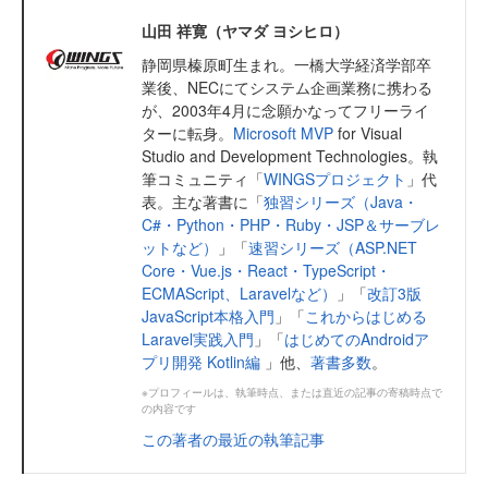
山田 祥寛（ヤマダ ヨシヒロ）
静岡県榛原町生まれ。一橋大学経済学部卒
業後、NECにてシステム企画業務に携わる
が、2003年4月に念願かなってフリーライ
ターに転身。
Microsoft MVP
for Visual
Studio and Development Technologies。執
筆コミュニティ「
WINGSプロジェクト
」代
表。主な著書に「
独習シリーズ（Java・
C#・Python・PHP・Ruby・JSP＆サーブレ
ットなど）
」「
速習シリーズ（ASP.NET
Core・Vue.js・React・TypeScript・
ECMAScript、Laravelなど）
」「
改訂3版
JavaScript本格入門
」「
これからはじめる
Laravel実践入門
」「
はじめてのAndroidア
プリ開発 Kotlin編
」他、
著書多数
。
※プロフィールは、執筆時点、または直近の記事の寄稿時点で
の内容です
この著者の最近の執筆記事