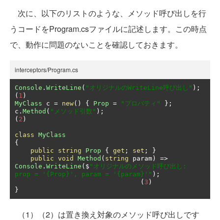
次に、以下のリストのような、メソッド呼び出しを行
うコードをProgram.csファイルに記述します。この時点
で、動作に問題のないことを確認しておきます。
interceptors/Program.cs
Console
.
WriteLine
(
"オリジナルのWriteLine呼び出し"
);
(
1
)
MyClass
 c 
=
new
()
{
Prop
=
"プロパティ"
};
c
.
Method
(
"メソッド引数"
);
(
2
)
class
MyClass
{
public
string
Prop
{
get
;
set
;
}
public
void
Method
(
string
 param
)
=>
Console
.
WriteLine
(
$
"オリジナルのメソッド呼び出し: 
prop = '{Prop}', param = '{param}'"
);
(
3
)
}
（1）（2）は置き換え対象のメソッド呼び出しです