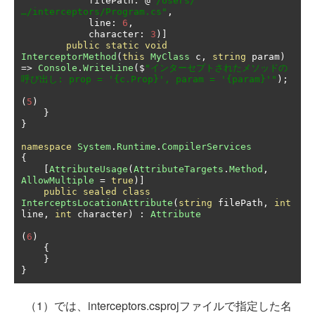
            filePath
:
@
"/Users/
…/interceptors/Program.cs"
,
            line
:
6
,
            character
:
3
)]
public
static
void
InterceptorMethod
(
this
MyClass
 c
,
string
 param
)
=>
Console
.
WriteLine
(
$
"インターセプトされたメソッドの
呼び出し: prop = '{c.Prop}', param = '{param}'"
);
(
5
)
}
}
namespace
System
.
Runtime
.
CompilerServices
{
[
AttributeUsage
(
AttributeTargets
.
Method
,
AllowMultiple
=
true
)]
public
sealed
class
InterceptsLocationAttribute
(
string
 filePath
,
int
line
,
int
 character
)
:
Attribute
(
6
)
{
}
}
（1）では、interceptors.csprojファイルで指定した名