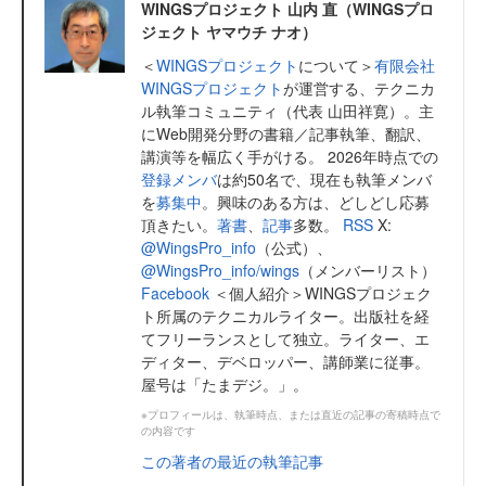
WINGSプロジェクト 山内 直（WINGSプロ
ジェクト ヤマウチ ナオ）
＜
WINGSプロジェクト
について＞
有限会社
WINGSプロジェクト
が運営する、テクニカ
ル執筆コミュニティ（代表 山田祥寛）。主
にWeb開発分野の書籍／記事執筆、翻訳、
講演等を幅広く手がける。 2026年時点での
登録メンバ
は約50名で、現在も執筆メンバ
を
募集中
。興味のある方は、どしどし応募
頂きたい。
著書
、
記事
多数。
RSS
X:
@WingsPro_info
（公式）、
@WingsPro_info/wings
（メンバーリスト）
Facebook
＜個人紹介＞WINGSプロジェク
ト所属のテクニカルライター。出版社を経
てフリーランスとして独立。ライター、エ
ディター、デベロッパー、講師業に従事。
屋号は「たまデジ。」。
※プロフィールは、執筆時点、または直近の記事の寄稿時点で
の内容です
この著者の最近の執筆記事