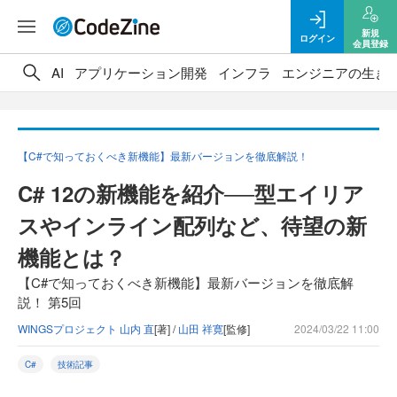
新規
ログイン
会員登録
AI
アプリケーション開発
インフラ
エンジニアの生き
【C#で知っておくべき新機能】最新バージョンを徹底解説！
C# 12の新機能を紹介──型エイリア
スやインライン配列など、待望の新
機能とは？
【C#で知っておくべき新機能】最新バージョンを徹底解
説！ 第5回
WINGSプロジェクト 山内 直
[著] /
山田 祥寛
[監修]
2024/03/22 11:00
C#
技術記事