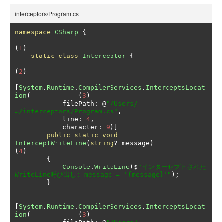
interceptors/Program.cs
namespace
CSharp
{
(
1
)
static
class
Interceptor
{
(
2
)
[
System
.
Runtime
.
CompilerServices
.
InterceptsLocat
ion
(
(
3
)
            filePath
:
@
"/Users/
…/interceptors/Program.cs"
,
            line
:
4
,
            character
:
9
)]
public
static
void
InterceptWriteLine
(
string
?
 message
)
(
4
)
{
Console
.
WriteLine
(
$
"インターセプトされた
WriteLine呼び出し: message = '{message}'"
);
}
[
System
.
Runtime
.
CompilerServices
.
InterceptsLocat
ion
(
(
3
)