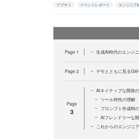
デブサミ
イベントレポート
エンジニア
Page
1
生成AI時代のエンジ
Page
2
デモとともに見るGitHub
AIネイティブな開発
ツール特性の理解
Page
プロンプト作成時の
3
AIフレンドリーな
これからのエンジニ