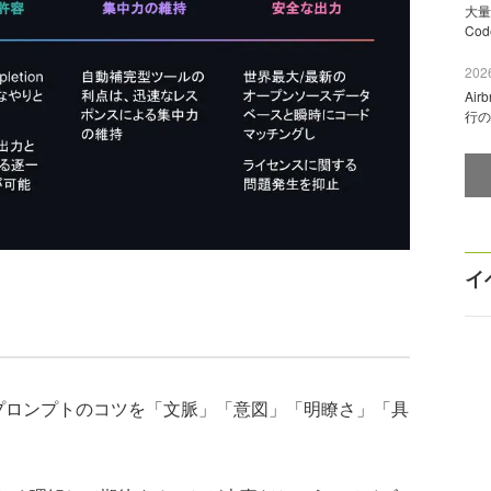
大量
Co
2026
Ai
行の
イ
におけるプロンプトのコツを「文脈」「意図」「明瞭さ」「具