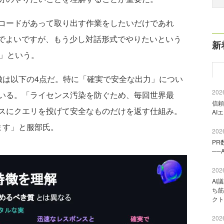
コードがあって取り出す作業をしたいだけであれ
能でよいですが、もう少し対話形式でやりたいという
新
い」という。
きな特徴は以下の4点だ。特に「確実で安全な出力」につい
2026
いる。「ライセンス汚染を防ぐため、毎回世界最
信頼
スにクエリを投げて安全なものだけを返す仕組み。
AI
ています」と服部氏。
2026
PR
──
2026
AI
ち筋
クト
2026