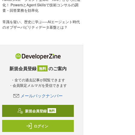
化！ PowersとAgent Skillsで技術コンサルの調
査・回答業務を効率化
常識を疑い、歴史に学ぶ──AIエージェント時代
のオブザーバビリティデータ基盤とは？
新規会員登録
のご案内
無料
・全ての過去記事が閲覧できます
・会員限定メルマガを受信できます
メールバックナンバー
新規会員登録
無料
ログイン