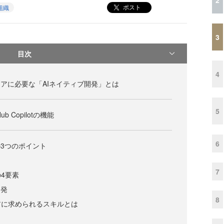
ポスト
組織
3
目次
4
ニアに必要な「AIネイティブ開発」とは
5
 Copilotの機能
6
の3つのポイント
7
4要素
開発
8
アに求められるスキルとは