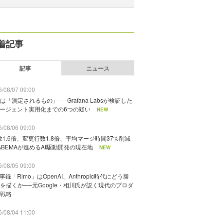
着記事
記事
ニュース
/08/07 09:00
は「測定されるもの」──Grafana Labsが検証した
エージェント実用化までの6つの疑い
NEW
/08/06 09:00
数1.6倍、変更行数1.8倍、平均マージ時間37%削減
ABEMAが進めるAI駆動開発の現在地
NEW
/08/05 09:00
議事録「Rimo」はOpenAI、Anthropic時代にどう勝
を描くか──元Google・相川氏が説く現代のプロダ
戦略
/08/04 11:00