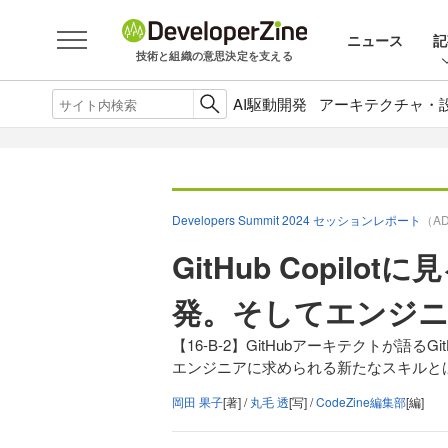
ニュース
記
技術と組織の意思決定を支える
AI駆動開発
アーキテクチャ・
Developers Summit 2024 セッションレポート
（A
GitHub Copil
発。そしてエンジ
【16-B-2】GitHubアーキテクトが語るG
エンジニアに求められる新たなスキルと
岡田 果子
[著] /
丸毛 透
[写] /
CodeZine編集部
[編]