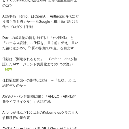
のコツ
AI議事録「Rimo」はOpenAI、Anthropic時代にど
う勝ち筋を描くか──元Google・相川氏が説く現
代のプロダクト戦略
Devinの成果物の質を上げる！「仕様駆動」と
「ハーネス設計」～仕様を、書く前に伝え、書い
た後に確かめて「1回の依頼で80点」を目指す
信頼は「測定されるもの」──Grafana Labsが検
証したAIエージェント実用化までの6つの疑い
NEW
仕様駆動開発への期待と誤解 ～「仕様」とは、
結局何なのか～
AWSジャパン幹部陣に聞く「AI-DLC（AI駆動開
発ライフサイクル）」の現在地
Airbnbが挑んだ150以上のKubernetesクラスタ大
規模移行の舞台裏
AWSのAIエージェント型IDE「Kiro」がさらに進