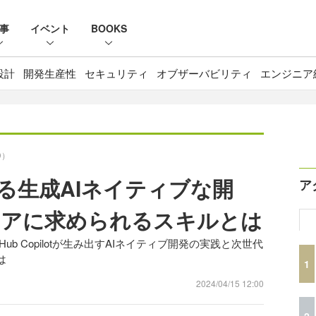
事
イベント
BOOKS
設計
開発生産性
セキュリティ
オブザーバビリティ
エンジニア
D）
otに見る生成AIネイティブな開
ア
ニアに求められるスキルとは
itHub Copilotが生み出すAIネイティブ開発の実践と次世代
は
1
2024/04/15 12:00
2