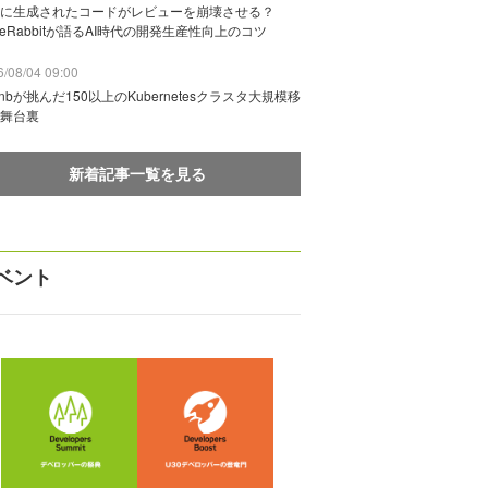
に生成されたコードがレビューを崩壊させる？
deRabbitが語るAI時代の開発生産性向上のコツ
/08/04 09:00
rbnbが挑んだ150以上のKubernetesクラスタ大規模移
舞台裏
新着記事一覧を見る
ベント