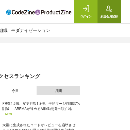
ログイン
新規
会員登録
組織
モダナイゼーション
クセスランキング
今日
月間
PR数1.6倍、変更行数1.8倍、平均マージ時間37%
削減──ABEMAが進めるAI駆動開発の現在地
NEW
大量に生成されたコードがレビューを崩壊させ
る？ CodeRabbitが語るAI時代の開発生産性向上