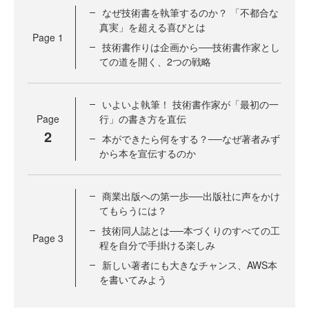
なぜ技術書を執筆するのか？ 「不都合な
真実」を超える喜びとは
Page
1
技術書作りは企画から──技術書作家とし
ての道を開く、2つの戦略
いよいよ執筆！ 技術書作家が「最初の一
Page
行」の書き方を直伝
2
本ができたら何をする？──なぜ著者みず
から本を宣伝するのか
商業出版への第一歩──出版社に声をかけ
てもらうには？
技術同人誌とは──本づくりのすべての工
Page
3
程を自分で手掛ける楽しみ
新しい著者にも大きなチャンス、AWS本
を書いてみよう