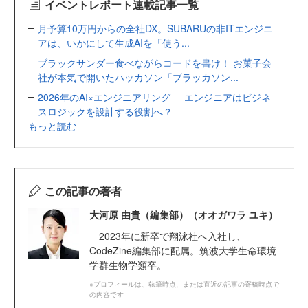
イベントレポート連載記事一覧
月予算10万円からの全社DX。SUBARUの非ITエンジニ
アは、いかにして生成AIを「使う...
ブラックサンダー食べながらコードを書け！ お菓子会
社が本気で開いたハッカソン「ブラッカソン...
2026年のAI×エンジニアリング──エンジニアはビジネ
スロジックを設計する役割へ？
もっと読む
この記事の著者
大河原 由貴（編集部）（オオガワラ ユキ）
2023年に新卒で翔泳社へ入社し、
CodeZine編集部に配属。筑波大学生命環境
学群生物学類卒。
※プロフィールは、執筆時点、または直近の記事の寄稿時点で
の内容です