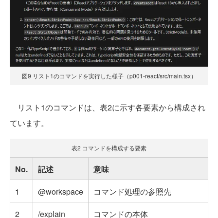
図9 リスト1のコマンドを実行した様子（p001-react/src/main.tsx）
リスト1のコマンドは、表2に示す各要素から構成され
ています。
表2 コマンドを構成する要素
No.
記述
意味
1
@workspace
コマンド処理の参照先
2
/explain
コマンドの本体