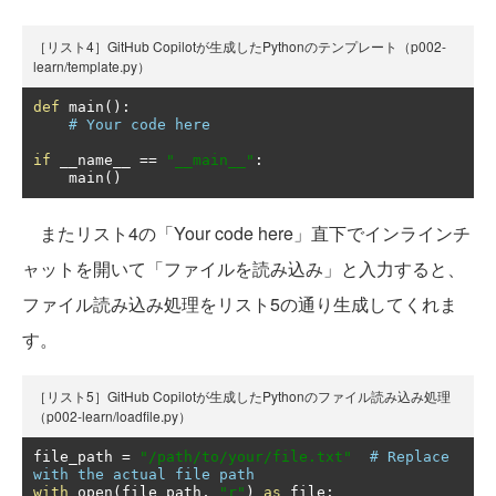
［リスト4］GitHub Copilotが生成したPythonのテンプレート（p002-
learn/template.py）
def
 main
():
# Your code here
if
 __name__ 
==
"__main__"
:
    main
()
またリスト4の「Your code here」直下でインラインチ
ャットを開いて「ファイルを読み込み」と入力すると、
ファイル読み込み処理をリスト5の通り生成してくれま
す。
［リスト5］GitHub Copilotが生成したPythonのファイル読み込み処理
（p002-learn/loadfile.py）
file_path 
=
"/path/to/your/file.txt"
# Replace 
with the actual file path
with
 open
(
file_path
,
"r"
)
as
 file
: