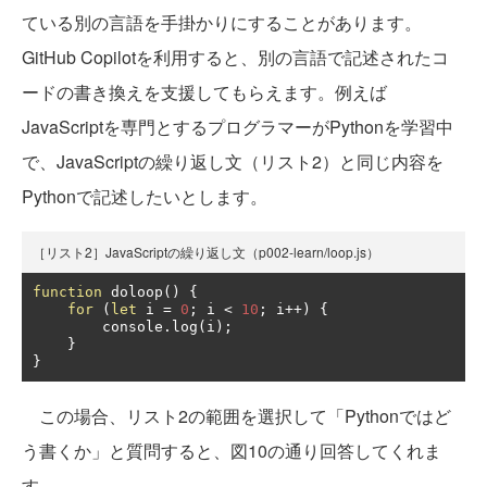
ている別の言語を手掛かりにすることがあります。
GitHub Copilotを利用すると、別の言語で記述されたコ
ードの書き換えを支援してもらえます。例えば
JavaScriptを専門とするプログラマーがPythonを学習中
で、JavaScriptの繰り返し文（リスト2）と同じ内容を
Pythonで記述したいとします。
［リスト2］JavaScriptの繰り返し文（p002-learn/loop.js）
function
 doloop
()
{
for
(
let
 i 
=
0
;
 i 
<
10
;
 i
++)
{
        console
.
log
(
i
);
}
}
この場合、リスト2の範囲を選択して「Pythonではど
う書くか」と質問すると、図10の通り回答してくれま
す。