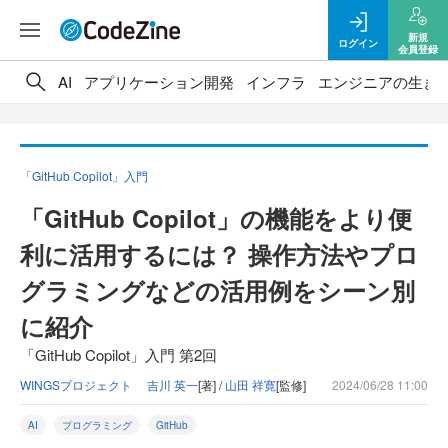
新規
ログイン
会員登録
AI
アプリケーション開発
インフラ
エンジニアの生き
「GitHub Copilot」入門
「GitHub Copilot」の機能をより便
利に活用するには？ 操作方法やプロ
グラミングなどの活用例をシーン別
に紹介
「GitHub Copilot」入門 第2回
WINGSプロジェクト 吉川 英一
[著] /
山田 祥寛
[監修]
2024/06/28 11:00
AI
プログラミング
GitHub