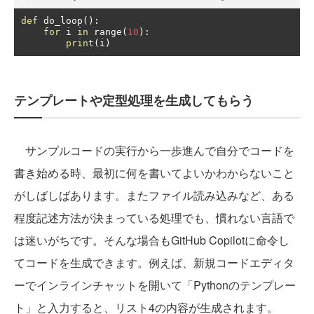
def
 do_loop
():
for
 i 
in
 range
(
10
):
print
(
i
)
テンプレートや定型処理を生成してもらう
サンプルコードの実行から一歩進んで自分でコードを
書き始める時、最初に何を書いてよいかわからないこと
がしばしばあります。またファイル読み込みなど、ある
程度記述方法が決まっている処理でも、慣れない言語で
は迷いがちです。そんな場合もGitHub Copilotに命令し
てコードを生成できます。例えば、新規コードエディタ
ーでインラインチャットを開いて「Pythonのテンプレー
ト」と入力すると、リスト4の内容が生成されます。