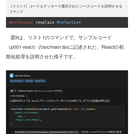
［リスト1］コードエディターで選択されたソースコードを説明させる
コマンド
@workspace
/
explain 
#selection
図9は、リスト1のコマンドで、サンプルコード
（p001-react）のsrc/main.tsxに記述された、Reactの初
期化処理を説明させた様子です。