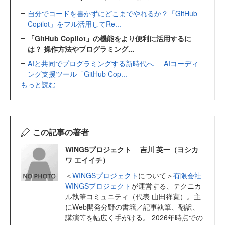
自分でコードを書かずにどこまでやれるか？「GitHub
Copilot」をフル活用してRe...
「GitHub Copilot」の機能をより便利に活用するに
は？ 操作方法やプログラミング...
AIと共同でプログラミングする新時代へ──AIコーディ
ング支援ツール「GitHub Cop...
もっと読む
この記事の著者
WINGSプロジェクト 吉川 英一（ヨシカ
ワ エイイチ）
＜
WINGSプロジェクト
について＞
有限会社
WINGSプロジェクト
が運営する、テクニカ
ル執筆コミュニティ（代表 山田祥寛）。主
にWeb開発分野の書籍／記事執筆、翻訳、
講演等を幅広く手がける。 2026年時点での