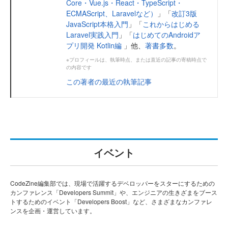
Core・Vue.js・React・TypeScript・
ECMAScript、Laravelなど）
」「
改訂3版
JavaScript本格入門
」「
これからはじめる
Laravel実践入門
」「
はじめてのAndroidア
プリ開発 Kotlin編
」他、
著書多数
。
※プロフィールは、執筆時点、または直近の記事の寄稿時点で
の内容です
この著者の最近の執筆記事
イベント
CodeZine編集部では、現場で活躍するデベロッパーをスターにするための
カンファレンス「Developers Summit」や、エンジニアの生きざまをブース
トするためのイベント「Developers Boost」など、さまざまなカンファレ
ンスを企画・運営しています。