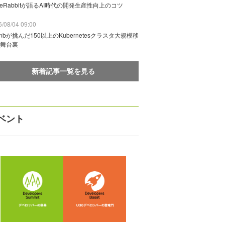
deRabbitが語るAI時代の開発生産性向上のコツ
/08/04 09:00
rbnbが挑んだ150以上のKubernetesクラスタ大規模移
舞台裏
新着記事一覧を見る
ベント