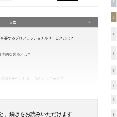
3
目次
4
ルを要するプロフェッショナルサービスとは？
5
具体的な業務とは？
6
の強みを生かせる、PSというキャリア
7
8
と、
続きをお読みいただけます
9