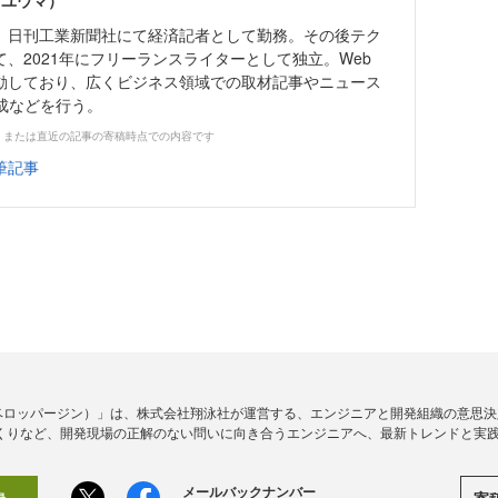
 ユウマ）
日刊工業新聞社にて経済記者として勤務。その後テク
、2021年にフリーランスライターとして独立。Web
動しており、広くビジネス領域での取材記事やニュース
成などを行う。
、または直近の記事の寄稿時点での内容です
筆記事
ine（デベロッパージン）」は、株式会社翔泳社が運営する、エンジニアと開発組織の意
くりなど、開発現場の正解のない問いに向き合うエンジニアへ、最新トレンドと実
メールバックナンバー
寄