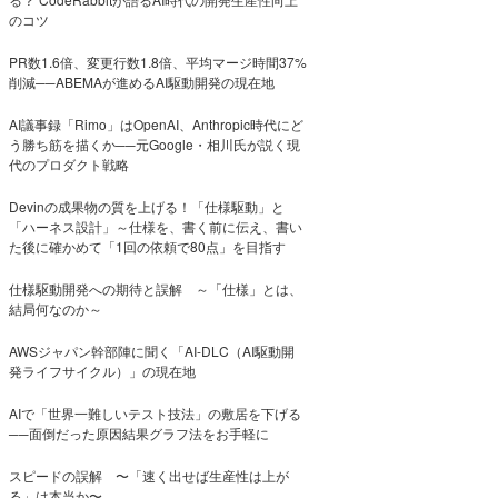
のコツ
PR数1.6倍、変更行数1.8倍、平均マージ時間37%
削減──ABEMAが進めるAI駆動開発の現在地
AI議事録「Rimo」はOpenAI、Anthropic時代にど
う勝ち筋を描くか──元Google・相川氏が説く現
代のプロダクト戦略
Devinの成果物の質を上げる！「仕様駆動」と
「ハーネス設計」～仕様を、書く前に伝え、書い
た後に確かめて「1回の依頼で80点」を目指す
仕様駆動開発への期待と誤解 ～「仕様」とは、
結局何なのか～
AWSジャパン幹部陣に聞く「AI-DLC（AI駆動開
発ライフサイクル）」の現在地
AIで「世界一難しいテスト技法」の敷居を下げる
──面倒だった原因結果グラフ法をお手軽に
スピードの誤解 〜「速く出せば生産性は上が
る」は本当か〜