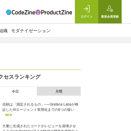
ログイン
新規
会員登録
組織
モダナイゼーション
クセスランキング
今日
月間
信頼は「測定されるもの」──Grafana Labsが検
証したAIエージェント実用化までの6つの疑い
NEW
大量に生成されたコードがレビューを崩壊させ
る？ CodeRabbitが語るAI時代の開発生産性向上