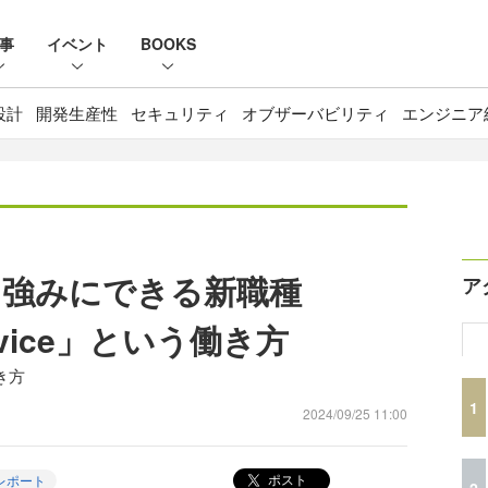
事
イベント
BOOKS
設計
開発生産性
セキュリティ
オブザーバビリティ
エンジニア
を強みにできる新職種
ア
Service」という働き方
働き方
1
2024/09/25 11:00
ポスト
レポート
2