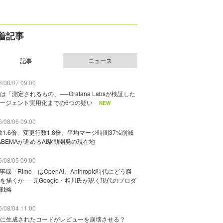
着記事
記事
ニュース
/08/07 09:00
は「測定されるもの」──Grafana Labsが検証した
エージェント実用化までの6つの疑い
NEW
/08/06 09:00
数1.6倍、変更行数1.8倍、平均マージ時間37%削減
ABEMAが進めるAI駆動開発の現在地
/08/05 09:00
議事録「Rimo」はOpenAI、Anthropic時代にどう勝
を描くか──元Google・相川氏が説く現代のプロダ
戦略
/08/04 11:00
に生成されたコードがレビューを崩壊させる？