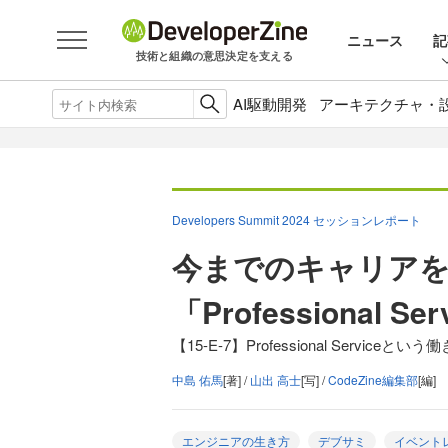
ニュース
記
技術と組織の意思決定を支える
AI駆動開発
アーキテクチャ・
Developers Summit 2024 セッションレポート
今までのキャリア
「Professional 
【15-E-7】Professional Serviceという
中島 佑馬
[著] /
山出 高士
[写] /
CodeZine編集部
[編]
エンジニアの生き方
デブサミ
イベント