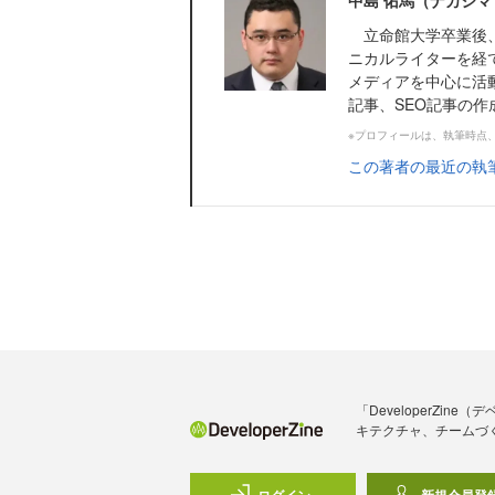
中島 佑馬（ナカシマ
立命館大学卒業後、
ニカルライターを経て
メディアを中心に活
記事、SEO記事の作
※プロフィールは、執筆時点
この著者の最近の執
「DeveloperZ
キテクチャ、チームづ