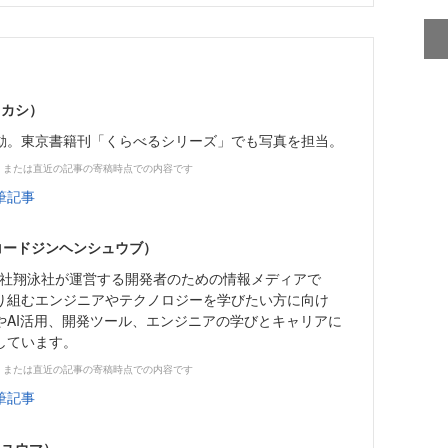
タカシ）
動。東京書籍刊「くらべるシリーズ」でも写真を担当。
、または直近の記事の寄稿時点での内容です
筆記事
（コードジンヘンシュウブ）
株式会社翔泳社が運営する開発者のための情報メディアで
り組むエンジニアやテクノロジーを学びたい方に向け
やAI活用、開発ツール、エンジニアの学びとキャリアに
しています。
、または直近の記事の寄稿時点での内容です
筆記事