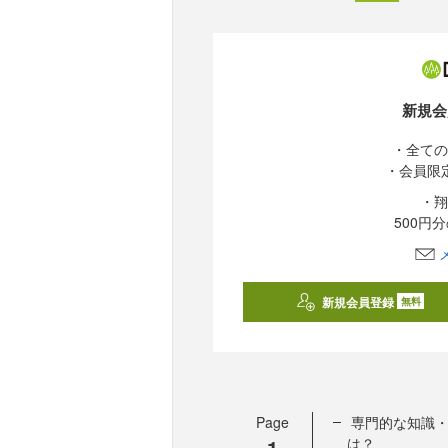
新規会
・全ての
・会員限
・翔
500円
新規会員登録
無料
Page
専門的な知識
1
は？