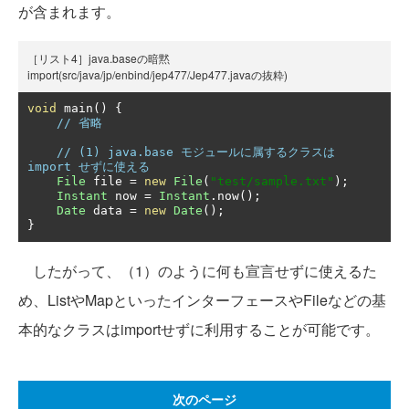
が含まれます。
［リスト4］java.baseの暗黙
import(src/java/jp/enbind/jep477/Jep477.javaの抜粋)
void
 main
()
{
// 省略
// (1) java.base モジュールに属するクラスは 
import せずに使える
File
 file 
=
new
File
(
"test/sample.txt"
);
Instant
 now 
=
Instant
.
now
();
Date
 data 
=
new
Date
();
}
したがって、（1）のように何も宣言せずに使えるた
め、ListやMapといったインターフェースやFileなどの基
本的なクラスはimportせずに利用することが可能です。
次のページ