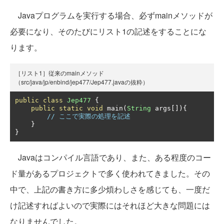
Javaプログラムを実行する場合、必ずmainメソッドが
必要になり、そのたびにリスト1の記述をすることにな
ります。
［リスト1］従来のmainメソッド
（src/java/jp/enbind/jep477/Jep477.javaの抜粋）
public
class
Jep477
{
public
static
void
 main
(
String
 args
[]){
// ここで実際の処理を記述
}
}
Javaはコンパイル言語であり、また、ある程度のコー
ド量があるプロジェクトで多く使われてきました。その
中で、上記の書き方に多少煩わしさを感じても、一度だ
け記述すればよいので実際にはそれほど大きな問題には
なりませんでした。