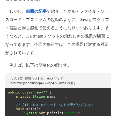
しかし、
前回の記事
で紹介したマルチファイル・ソー
スコード・プログラムの起動のように、Javaがスクリプ
ト言語と同じ感覚で使えるようになりつつあります。そ
うなると、このmainメソッドの煩わしさの課題が顕著に
なってきます。今回の修正では、この課題に対する対応
がされています。
例えば、以下は簡略化の例です。
［リスト2］簡略化されたmainメソッド
（src/java/jp/enbind/jep477/Jep477.javaの抜粋）
public
class
Jep477
{
private
String
 name 
=
""
;
// (1) staticメソッドである必要がなくなった
void
 main
(){
System
.
out
.
println
(
"test"
);