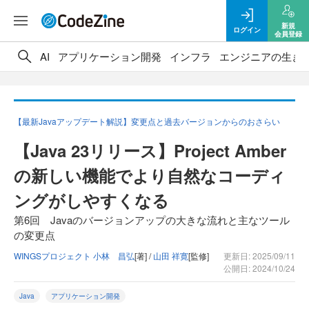
新規
ログイン
会員登録
AI
アプリケーション開発
インフラ
エンジニアの生き
【最新Javaアップデート解説】変更点と過去バージョンからのおさらい
【Java 23リリース】Project Amber
の新しい機能でより自然なコーディ
ングがしやすくなる
第6回 Javaのバージョンアップの大きな流れと主なツール
の変更点
WINGSプロジェクト 小林 昌弘
[著] /
山田 祥寛
[監修]
更新日: 2025/09/11
公開日: 2024/10/24
Java
アプリケーション開発