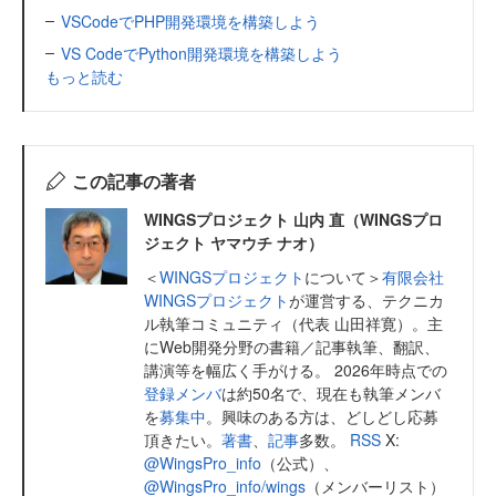
VSCodeでPHP開発環境を構築しよう
VS CodeでPython開発環境を構築しよう
もっと読む
この記事の著者
WINGSプロジェクト 山内 直（WINGSプロ
ジェクト ヤマウチ ナオ）
＜
WINGSプロジェクト
について＞
有限会社
WINGSプロジェクト
が運営する、テクニカ
ル執筆コミュニティ（代表 山田祥寛）。主
にWeb開発分野の書籍／記事執筆、翻訳、
講演等を幅広く手がける。 2026年時点での
登録メンバ
は約50名で、現在も執筆メンバ
を
募集中
。興味のある方は、どしどし応募
頂きたい。
著書
、
記事
多数。
RSS
X:
@WingsPro_info
（公式）、
@WingsPro_info/wings
（メンバーリスト）