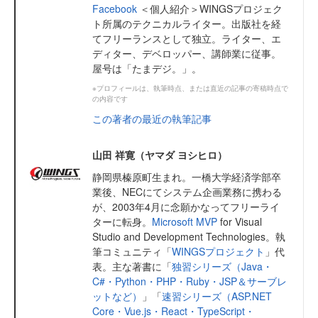
Facebook
＜個人紹介＞WINGSプロジェク
ト所属のテクニカルライター。出版社を経
てフリーランスとして独立。ライター、エ
ディター、デベロッパー、講師業に従事。
屋号は「たまデジ。」。
※プロフィールは、執筆時点、または直近の記事の寄稿時点で
の内容です
この著者の最近の執筆記事
山田 祥寛（ヤマダ ヨシヒロ）
静岡県榛原町生まれ。一橋大学経済学部卒
業後、NECにてシステム企画業務に携わる
が、2003年4月に念願かなってフリーライ
ターに転身。
Microsoft MVP
for Visual
Studio and Development Technologies。執
筆コミュニティ「
WINGSプロジェクト
」代
表。主な著書に「
独習シリーズ（Java・
C#・Python・PHP・Ruby・JSP＆サーブレ
ットなど）
」「
速習シリーズ（ASP.NET
Core・Vue.js・React・TypeScript・