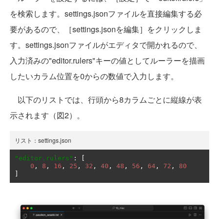
を検索します。settings.jsonファイルを直接編集する必
要があるので、［settings.jsonを編集］をクリックしま
す。settings.jsonファイルがエディタで開かれるので、
入力済みの"editor.rulers"キーの値としてルーラーを描画
したいカラム位置を0からの数値で入力します。
以下のリストでは、行頭から8カラムごとに縦線が表
示されます（図2）。
リスト：settings.json
"editor.rulers"
:
[
0
,
8
,
16
,
25
,
32
,
40
,
48
,
56
,
64
,
72
,
80
]