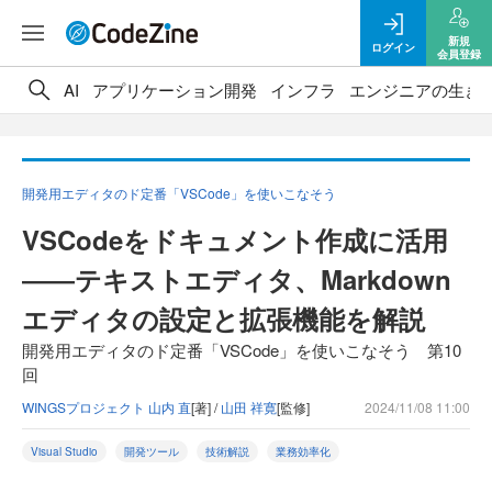
新規
ログイン
会員登録
AI
アプリケーション開発
インフラ
エンジニアの生き
開発用エディタのド定番「VSCode」を使いこなそう
VSCodeをドキュメント作成に活用
――テキストエディタ、Markdown
エディタの設定と拡張機能を解説
開発用エディタのド定番「VSCode」を使いこなそう 第10
回
WINGSプロジェクト 山内 直
[著] /
山田 祥寛
[監修]
2024/11/08 11:00
Visual Studio
開発ツール
技術解説
業務効率化