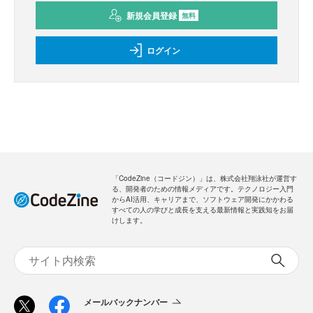
新規会員登録
無料
ログイン
「CodeZine（コードジン）」は、株式会社翔泳社が運営す
る、開発者のための情報メディアです。テクノロジー入門
からAI活用、キャリアまで、ソフトウェア開発にかかわる
すべての人の学びと成長を支える最新情報と実践知をお届
けします。
メールバックナンバー