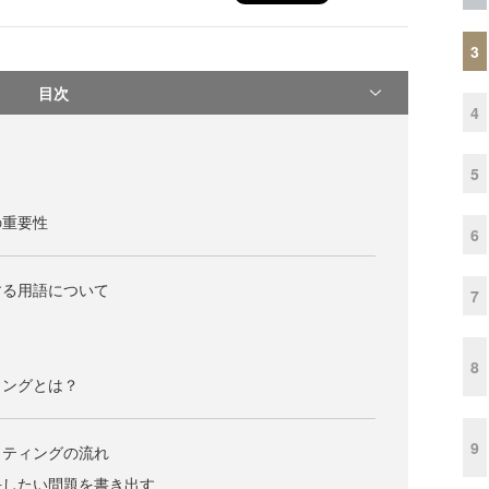
3
目次
4
5
の重要性
6
する用語について
7
8
ィングとは？
9
イティングの流れ
決したい問題を書き出す