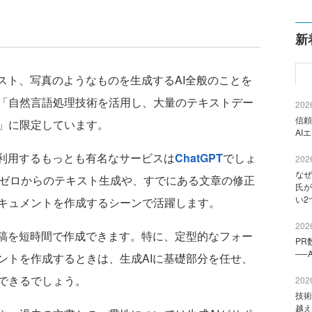
新
スト、写真のようなものを生成するAI全般のことを
「自然言語処理技術を活用し、大量のテキストデー
2026
信頼
」に限定しています。
AI
利用するもっとも有名なサービスは
ChatGPT
でしょ
2026
なぜ
、主にゼロからのテキスト生成や、すでにある文章の修正
氏が
い2
キュメントを作成するシーンで活躍します。
2026
稿を短時間で作成できます。特に、定型的なフォー
PR
──
ントを作成するときは、生成AIに基礎部分を任せ、
できるでしょう。
2026
技術
越え