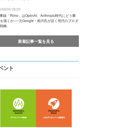
/08/05 09:00
議事録「Rimo」はOpenAI、Anthropic時代にどう勝
を描くか──元Google・相川氏が説く現代のプロダ
戦略
新着記事一覧を見る
ベント