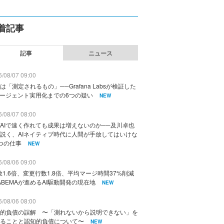
着記事
記事
ニュース
/08/07 09:00
は「測定されるもの」──Grafana Labsが検証した
エージェント実用化までの6つの疑い
NEW
/08/07 08:00
AIで速く作れても成果は増えないのか──及川卓也
説く、AIネイティブ時代に人間が手放してはいけな
つの仕事
NEW
/08/06 09:00
数1.6倍、変更行数1.8倍、平均マージ時間37%削減
ABEMAが進めるAI駆動開発の現在地
NEW
/08/06 08:00
的負債の誤解 〜「測れないから説明できない」を
ることと認知的負債について〜
NEW