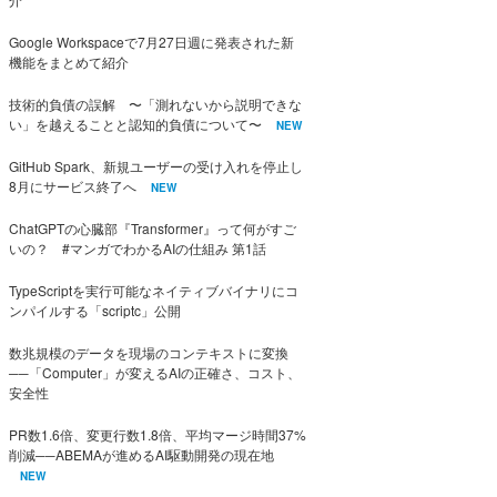
Google Workspaceで7月27日週に発表された新
機能をまとめて紹介
技術的負債の誤解 〜「測れないから説明できな
い」を越えることと認知的負債について〜
NEW
GitHub Spark、新規ユーザーの受け入れを停止し
8月にサービス終了へ
NEW
ChatGPTの心臓部『Transformer』って何がすご
いの？ #マンガでわかるAIの仕組み 第1話
TypeScriptを実行可能なネイティブバイナリにコ
ンパイルする「scriptc」公開
数兆規模のデータを現場のコンテキストに変換
──「Computer」が変えるAIの正確さ、コスト、
安全性
PR数1.6倍、変更行数1.8倍、平均マージ時間37%
削減──ABEMAが進めるAI駆動開発の現在地
NEW