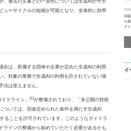
、過去の文書との一貫性については生成AIがサポ
ビューサイクルの短縮が可能となり、全体的に効率
2026
AI
ち筋
クト
合は、所属する団体や企業が定めた生成AIの利用
イ
い。対象の業務で生成AIの利用を許されていない場
手法は使えません。
[1]
利用ガイドライン」
が整備されており、「未公開の技術
については、別途定められた条件を満たす生成AI
入力することを許可されています。このようなガイドラ
ドラインの整備から始めていただく必要があるかも