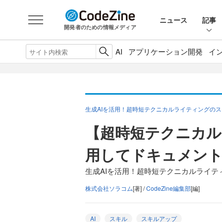
ニュース
記事
開発者のための情報メディア
AI
アプリケーション開発
イ
生成AIを活用！超時短テクニカルライティングのス
【超時短テクニカル
用してドキュメン
生成AIを活用！超時短テクニカルライテ
株式会社ソラコム
[著] /
CodeZine編集部
[編]
AI
スキル
スキルアップ