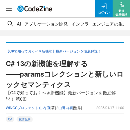
新規
ログイン
会員登録
AI
アプリケーション開発
インフラ
エンジニアの生き
【C#で知っておくべき新機能】最新バージョンを徹底解説！
C# 13の新機能を理解する
――paramsコレクションと新しいロ
ックセマンティクス
【C#で知っておくべき新機能】最新バージョンを徹底解
説！ 第6回
WINGSプロジェクト 山内 直
[著] /
山田 祥寛
[監修]
2025/01/17 11:00
C#
技術記事