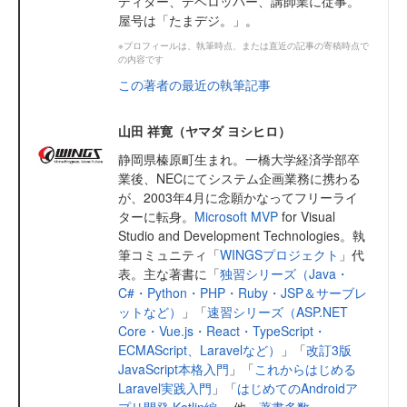
ディター、デベロッパー、講師業に従事。
屋号は「たまデジ。」。
※プロフィールは、執筆時点、または直近の記事の寄稿時点で
の内容です
この著者の最近の執筆記事
山田 祥寛（ヤマダ ヨシヒロ）
静岡県榛原町生まれ。一橋大学経済学部卒
業後、NECにてシステム企画業務に携わる
が、2003年4月に念願かなってフリーライ
ターに転身。
Microsoft MVP
for Visual
Studio and Development Technologies。執
筆コミュニティ「
WINGSプロジェクト
」代
表。主な著書に「
独習シリーズ（Java・
C#・Python・PHP・Ruby・JSP＆サーブレ
ットなど）
」「
速習シリーズ（ASP.NET
Core・Vue.js・React・TypeScript・
ECMAScript、Laravelなど）
」「
改訂3版
JavaScript本格入門
」「
これからはじめる
Laravel実践入門
」「
はじめてのAndroidア