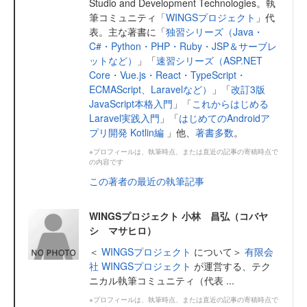
Studio and Development Technologies。執
筆コミュニティ「
WINGSプロジェクト
」代
表。主な著書に「
独習シリーズ（Java・
C#・Python・PHP・Ruby・JSP＆サーブレ
ットなど）
」「
速習シリーズ（ASP.NET
Core・Vue.js・React・TypeScript・
ECMAScript、Laravelなど）
」「
改訂3版
JavaScript本格入門
」「
これからはじめる
Laravel実践入門
」「
はじめてのAndroidア
プリ開発 Kotlin編
」他、
著書多数
。
※プロフィールは、執筆時点、または直近の記事の寄稿時点で
の内容です
この著者の最近の執筆記事
WINGSプロジェクト 小林 昌弘（コバヤ
シ マサヒロ）
＜
WINGSプロジェクト
について＞
有限会
社 WINGSプロジェクト
が運営する、テク
ニカル執筆コミュニティ（代表 ...
※プロフィールは、執筆時点、または直近の記事の寄稿時点で