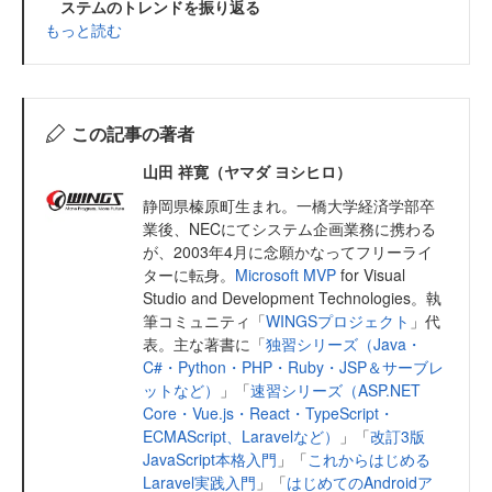
ステムのトレンドを振り返る
もっと読む
この記事の著者
山田 祥寛（ヤマダ ヨシヒロ）
静岡県榛原町生まれ。一橋大学経済学部卒
業後、NECにてシステム企画業務に携わる
が、2003年4月に念願かなってフリーライ
ターに転身。
Microsoft MVP
for Visual
Studio and Development Technologies。執
筆コミュニティ「
WINGSプロジェクト
」代
表。主な著書に「
独習シリーズ（Java・
C#・Python・PHP・Ruby・JSP＆サーブレ
ットなど）
」「
速習シリーズ（ASP.NET
Core・Vue.js・React・TypeScript・
ECMAScript、Laravelなど）
」「
改訂3版
JavaScript本格入門
」「
これからはじめる
Laravel実践入門
」「
はじめてのAndroidア