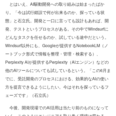
とはいえ、AI駆動開発への取り組みは始まったばか
り。「今は試行錯誤で何が出来るのか、探っている状
態」と石立氏。開発と一口に言っても設計もあれば、開
発、テストというプロセスがある。その中でWindsurfに
どんなタスクを任せるのか、試している途中だという。
Windsurf以外にも、Googleが提供するNotebookLM（ノ
ートブック形式で情報を整理・管理・検索する）、
Perplexity AIが提供するPerplexity（AIエンジン）などの
他のAIツールについても試しているという。「この6月ま
でに、受託開発のプロセスにおける、効果的なAIの使い
方を提言できるようにしたい。今はそれを探っているフ
ェーズです」（石立氏）
今後、開発現場でのAI活用は当たり前のものになって
いく。このようにエンジニアを取り巻く環境は変わる