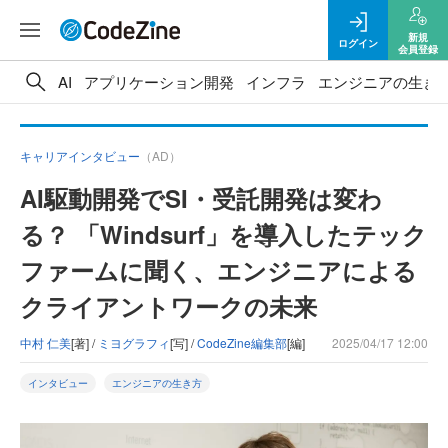
新規
ログイン
会員登録
AI
アプリケーション開発
インフラ
エンジニアの生き
キャリアインタビュー
（AD）
AI駆動開発でSI・受託開発は変わ
る？ 「Windsurf」を導入したテック
ファームに聞く、エンジニアによる
クライアントワークの未来
中村 仁美
[著] /
ミヨグラフィ
[写] /
CodeZine編集部
[編]
2025/04/17 12:00
インタビュー
エンジニアの生き方