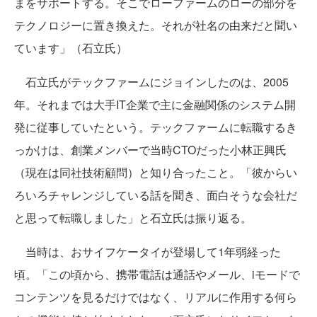
まをサポートする。そこでローファームのローの部分を
テクノロジーに置き換えた。それが社名の由来だと聞い
ています」（石立氏）
石立氏がテックファームにジョインしたのは、2005
年。それまでは大手IT企業で主に金融関係のシステム開
発に従事していたという。テックファームに転職するき
っかけは、創業メンバーで当時CTOだった小林正興氏
（現在は同社技術顧問）と知り合ったこと。「彼からい
ろいろチャレンジしている話を聞き、面白そうな会社だ
と思って転職しました」と石立氏は振り返る。
当時は、おサイフケータイが登場して1年弱経った
頃。「この頃から、携帯電話は通話やメール、iモードで
コンテンツを見るだけではなく、リアルに作用する何ら