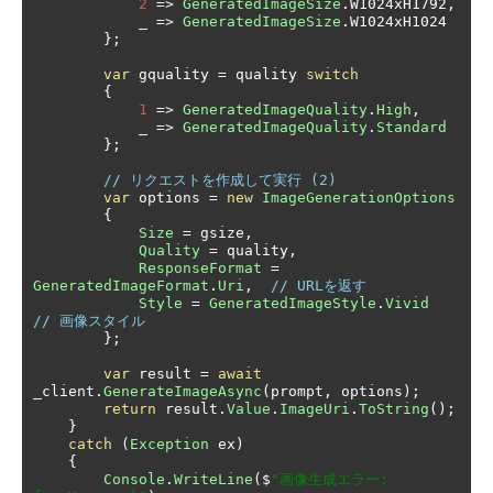
2
=>
GeneratedImageSize
.
W1024xH1792
,
            _ 
=>
GeneratedImageSize
.
W1024xH1024

};
var
 gquality 
=
 quality 
switch
{
1
=>
GeneratedImageQuality
.
High
,
            _ 
=>
GeneratedImageQuality
.
Standard
};
// リクエストを作成して実行 (2)
var
 options 
=
new
ImageGenerationOptions
{
Size
=
 gsize
,
Quality
=
 quality
,
ResponseFormat
=
GeneratedImageFormat
.
Uri
,
// URLを返す
Style
=
GeneratedImageStyle
.
Vivid
// 画像スタイル
};
var
 result 
=
await
_client
.
GenerateImageAsync
(
prompt
,
 options
);
return
 result
.
Value
.
ImageUri
.
ToString
();
}
catch
(
Exception
 ex
)
{
Console
.
WriteLine
(
$
"画像生成エラー: 