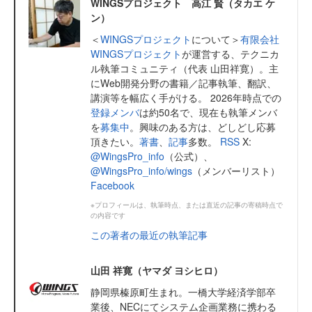
WINGSプロジェクト 高江 賢（タカエ ケ
ン）
＜
WINGSプロジェクト
について＞
有限会社
WINGSプロジェクト
が運営する、テクニカ
ル執筆コミュニティ（代表 山田祥寛）。主
にWeb開発分野の書籍／記事執筆、翻訳、
講演等を幅広く手がける。 2026年時点での
登録メンバ
は約50名で、現在も執筆メンバ
を
募集中
。興味のある方は、どしどし応募
頂きたい。
著書
、
記事
多数。
RSS
X:
@WingsPro_info
（公式）、
@WingsPro_info/wings
（メンバーリスト）
Facebook
※プロフィールは、執筆時点、または直近の記事の寄稿時点で
の内容です
この著者の最近の執筆記事
山田 祥寛（ヤマダ ヨシヒロ）
静岡県榛原町生まれ。一橋大学経済学部卒
業後、NECにてシステム企画業務に携わる