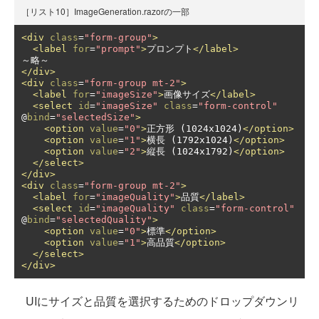
［リスト10］ImageGeneration.razorの一部
<div
class
=
"form-group"
>
<label
for
=
"prompt"
>
プロンプト
</label>
</div>
<div
class
=
"form-group mt-2"
>
<label
for
=
"imageSize"
>
画像サイズ
</label>
<select
id
=
"imageSize"
class
=
"form-control"
@
bind
=
"selectedSize"
>
<option
value
=
"0"
>
正方形 (1024x1024)
</option>
<option
value
=
"1"
>
横長 (1792x1024)
</option>
<option
value
=
"2"
>
縦長 (1024x1792)
</option>
</select>
</div>
<div
class
=
"form-group mt-2"
>
<label
for
=
"imageQuality"
>
品質
</label>
<select
id
=
"imageQuality"
class
=
"form-control"
@
bind
=
"selectedQuality"
>
<option
value
=
"0"
>
標準
</option>
<option
value
=
"1"
>
高品質
</option>
</select>
</div>
UIにサイズと品質を選択するためのドロップダウンリ