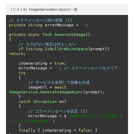
［リスト6］ImageGeneration.razorの一部
// エラーメッセージ用の変数 (1)
private
string
 errorMessage 
=
""
;
private
async
Task
GenerateImage
()
{
// 入力がない場合は何もしない
if
(
string
.
IsNullOrWhiteSpace
(
prompt
))
return
;
    isGenerating 
=
true
;
    errorMessage 
=
""
;
// エラーメッセージをクリア
try
{
// サービスを使用して画像を生成
        imageUrl 
=
await
ImageService
.
GenerateImageAsync
(
prompt
);
}
catch
(
Exception
 ex
)
{
// エラーメッセージを設定 (2)
        errorMessage 
=
 $
"画像生成中にエラーが発生しま
した: {ex.Message}"
;
}
finally
{
 isGenerating 
=
false
;
}