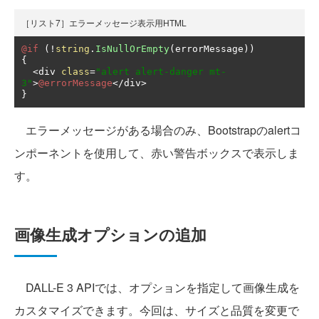
［リスト7］エラーメッセージ表示用HTML
@if
(!
string
.
IsNullOrEmpty
(
errorMessage
))
{
<
div 
class
=
"alert alert-danger mt-
3"
>
@errorMessage
</
div
>
}
エラーメッセージがある場合のみ、Bootstrapのalertコ
ンポーネントを使用して、赤い警告ボックスで表示しま
す。
画像生成オプションの追加
DALL-E 3 APIでは、オプションを指定して画像生成を
カスタマイズできます。今回は、サイズと品質を変更で