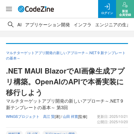
新規
ログイン
会員登録
AI
アプリケーション開発
インフラ
エンジニアの生き
マルチターゲットアプリ開発の新しいアプローチ～.NET 9 新テンプレート
の基本～
.NET MAUI BlazorでAI画像生成アプ
リ構築。OpenAIのAPIで本番実装に
移行しよう
マルチターゲットアプリ開発の新しいアプローチ～.NET 9
新テンプレートの基本～ 第3回
WINGSプロジェクト 高江 賢
[著] /
山田 祥寛
[監修]
更新日: 2025/10/21
公開日: 2025/10/20
技術記事
UI／UX
アプリケーション開発