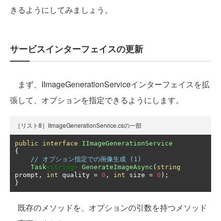
きるようにしてみましょう。
サービスインターフェイスの更新
まず、IImageGenerationServiceインターフェイスを拡
張して、オプションを指定できるようにします。
［リスト8］IImageGenerationService.csの一部
public
interface
IImageGenerationService
{
// オプション指定での画像生成 (1)
Task
<string>
GenerateImageAsync
(
string
prompt
,
int
 quality 
=
0
,
int
 size 
=
0
);
}
既存のメソッドを、オプションの引数を持つメソッド