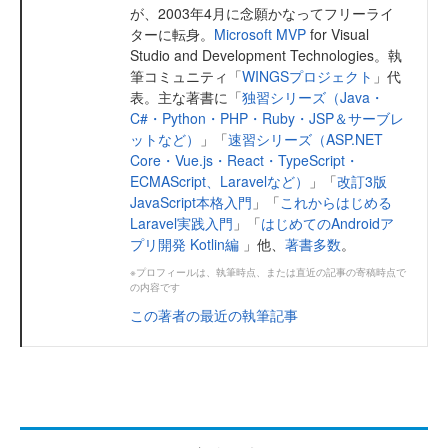
が、2003年4月に念願かなってフリーライ
ターに転身。
Microsoft MVP
for Visual
Studio and Development Technologies。執
筆コミュニティ「
WINGSプロジェクト
」代
表。主な著書に「
独習シリーズ（Java・
C#・Python・PHP・Ruby・JSP＆サーブレ
ットなど）
」「
速習シリーズ（ASP.NET
Core・Vue.js・React・TypeScript・
ECMAScript、Laravelなど）
」「
改訂3版
JavaScript本格入門
」「
これからはじめる
Laravel実践入門
」「
はじめてのAndroidア
プリ開発 Kotlin編
」他、
著書多数
。
※プロフィールは、執筆時点、または直近の記事の寄稿時点で
の内容です
この著者の最近の執筆記事