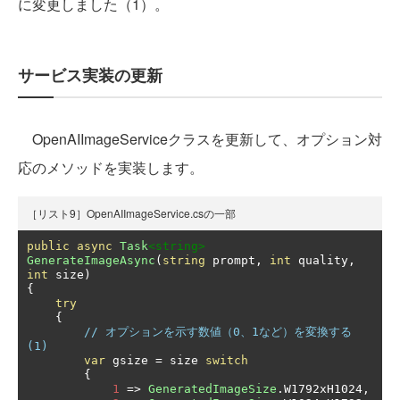
に変更しました（1）。
サービス実装の更新
OpenAIImageServiceクラスを更新して、オプション対
応のメソッドを実装します。
［リスト9］OpenAIImageService.csの一部
public
async
Task
<string>
GenerateImageAsync
(
string
 prompt
,
int
 quality
,
int
 size
)
{
try
{
// オプションを示す数値（0、1など）を変換する 
(1)
var
 gsize 
=
 size 
switch
{
1
=>
GeneratedImageSize
.
W1792xH1024
,