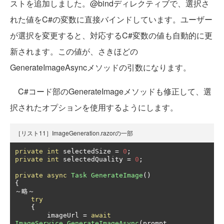
ストを追加しました。@bindディレクティブで、選択さ
れた値をC#の変数に直接バインドしています。ユーザー
が選択を変更すると、対応するC#変数の値も自動的に更
新されます。この値が、さきほどの
GenerateImageAsyncメソッドの引数になります。
C#コード部のGenerateImageメソッドも修正して、選
択されたオプションを使用するようにします。
［リスト11］ImageGeneration.razorの一部
private
int
 selectedSize 
=
0
;
private
int
 selectedQuality 
=
0
;
private
async
Task
GenerateImage
()
{
～略～
try
{
        imageUrl 
=
await
ImageService
.
GenerateImageAsync
(
prompt
,