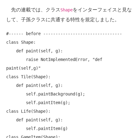
先の連載では、クラス
をインターフェイスと見な
Shape
して、子孫クラスに共通する特性を規定しました。
#------ before --------------------------------

class Shape:

    def paint(self, g):

        raise NotImplementedError, "def 
paint(self,g)"

class Tile(Shape):

    def paint(self, g):

        self.paintBackground(g);

        self.paintItem(g);

class Life(Shape):

    def paint(self, g):

        self.paintItem(g)

class GameItem(Shape): ...
