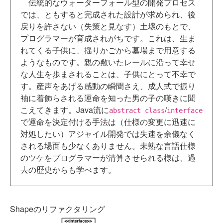
伝統的なウォーターフォール型の開発プロセス
では、ともすると完成された設計が求められ、後
戻りを許さない（失策と見なす）土壌のもとで、
プログラマーが育成されがちです。これは、生ま
れてくる子供に、揺りかごから墓場まで用意する
ようなものです。親の敷いたレールに沿って幸せ
な人生を歩まされることは、子供にとって不幸で
す。産声をあげる感動の瞬間さえ、成人式で振り
袖に着飾らされる運命を知った男の子の嘆きに聞
こえてきます。Java流に
/
abstract class
interface
で運命を決定付ける手法は（仕様の変更に迅速に
対処したい）アジャイル開発では失速を余儀なく
される場面も少なくありません。未熟な言語仕様
のツケをプログラマーが清算させられる様は、過
去の歴史からも学べます。
Shapeのリファクタリング