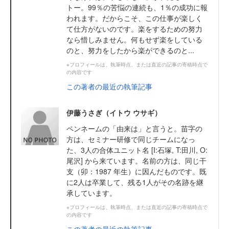
トー。99％の苦悩の連続も、1％の成功に報
われます。だからこそ、この仕事が楽しく
て仕方がないのです。楽をするための努力
なら惜しみません。何もせず楽をしている
のと、努力をしたから楽ができるのと...
※プロフィールは、執筆時点、または直近の記事の寄稿時点で
の内容です
この著者の最近の執筆記事
伊藤うさぎ（イトウ ウサギ）
ペンネームの「由来は」と言うと。苗字の
方は、セミナー研修で同じチームになっ
た、3人の合体ユニット名 [I:石塚, T:田川, O:
尾沢] から来ています。名前の方は、同じ干
支（卯：1987 年生）に因んだものです。既
に2人は卒業して、残る1人がその名跡を継
承しています。
※プロフィールは、執筆時点、または直近の記事の寄稿時点で
の内容です