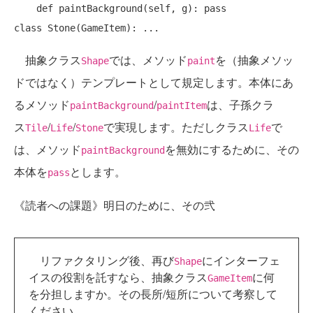
    def paintBackground(self, g): pass

抽象クラス
では、メソッド
を（抽象メソッ
Shape
paint
ドではなく）テンプレートとして規定します。本体にあ
るメソッド
/
は、子孫クラ
paintBackground
paintItem
ス
/
/
で実現します。ただしクラス
で
Tile
Life
Stone
Life
は、メソッド
を無効にするために、その
paintBackground
本体を
とします。
pass
《読者への課題》明日のために、その弐
リファクタリング後、再び
にインターフェ
Shape
イスの役割を託すなら、抽象クラス
に何
GameItem
を分担しますか。その長所/短所について考察して
ください。