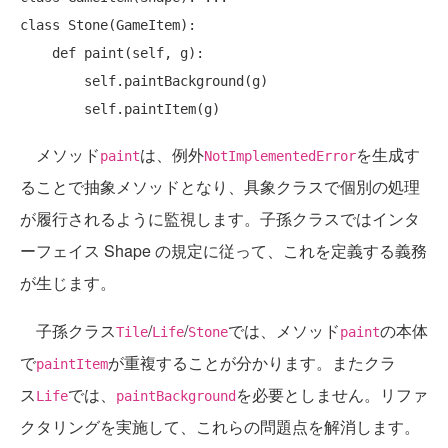
class Stone(GameItem):

    def paint(self, g):

        self.paintBackground(g)

メソッド
は、例外
を生成す
paint
NotImplementedError
ることで抽象メソッドとなり、具象クラスで個別の処理
が履行されるように監視します。子孫クラスではインタ
ーフェイス Shape の規定に従って、これを定義する義務
が生じます。
子孫クラス
/
/
では、メソッド
の本体
Tile
Life
Stone
paint
で
が重複することが分かります。またクラ
paintItem
ス
では、
を必要としません。リファ
Life
paintBackground
クタリングを実施して、これらの問題点を解消します。