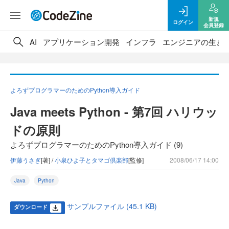
新規
ログイン
会員登録
AI
アプリケーション開発
インフラ
エンジニアの生き
よろずプログラマーのためのPython導入ガイド
Java meets Python - 第7回 ハリウッ
ドの原則
よろずプログラマーのためのPython導入ガイド (9)
伊藤うさぎ
[著] /
小泉ひよ子とタマゴ倶楽部
[監修]
2008/06/17 14:00
Java
Python
サンプルファイル (45.1 KB)
ダウンロード