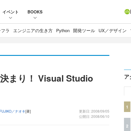
イベント
BOOKS
ンフラ
エンジニアの生き方
Python
開発ツール
UX／デザイン
！ Visual Studio
ア
1
UJIKO／ナオキ
[著]
更新日: 2008/09/05
公開日: 2008/06/10
2