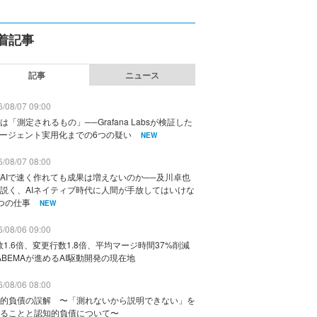
着記事
記事
ニュース
/08/07 09:00
は「測定されるもの」──Grafana Labsが検証した
エージェント実用化までの6つの疑い
NEW
/08/07 08:00
AIで速く作れても成果は増えないのか──及川卓也
説く、AIネイティブ時代に人間が手放してはいけな
つの仕事
NEW
/08/06 09:00
数1.6倍、変更行数1.8倍、平均マージ時間37%削減
ABEMAが進めるAI駆動開発の現在地
/08/06 08:00
的負債の誤解 〜「測れないから説明できない」を
ることと認知的負債について〜