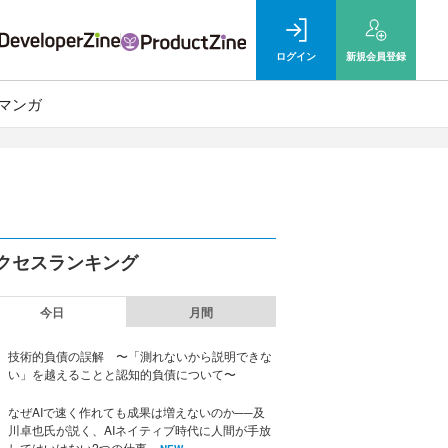
ログイン
新規
会員登録
マンガ
クセスランキング
今日
月間
技術的負債の誤解 〜「測れないから説明できな
い」を越えることと認知的負債について〜
なぜAIで速く作れても成果は増えないのか──及
川卓也氏が説く、AIネイティブ時代に人間が手放
してはいけない2つの仕事