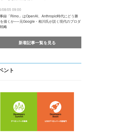
/08/05 09:00
議事録「Rimo」はOpenAI、Anthropic時代にどう勝
を描くか──元Google・相川氏が説く現代のプロダ
戦略
新着記事一覧を見る
ベント