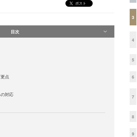
ポスト
3
目次
4
5
変更点
6
への対応
7
8
9