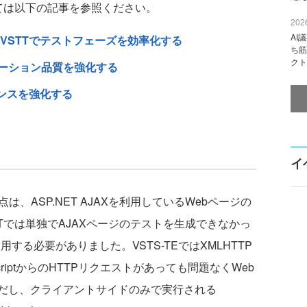
ては以下の記事を参照ください。
2026
AI
VSTTでテストフェーズを効率化する
ち筋
クト
ケーション品質を強化する
マンスを強化する
イ
、ASP.NET AJAXを利用しているWebページの
Tでは単独でAJAXページのテストを生成できなかっ
する必要がありました。VSTS-TEではXMLHTTP
riptからのHTTPリクエストがあっても問題なくWeb
だし、クライアントサイドのみで実行される