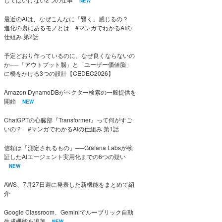
NEW
最近のAIは、なぜこんなに「賢く」感じるの？
進化の裏にあるモノとは #マンガでわかるAIの
仕組み 第2話
予定どおり作っているのに、なぜ良くならないの
か──「アウトプット脳」と「ユーザー価値脳」
に橋をかける3つの設計【CEDEC2026】
Amazon DynamoDBがベクター検索の一般提供を
開始
NEW
ChatGPTの心臓部『Transformer』って何がすご
いの？ #マンガでわかるAIの仕組み 第1話
信頼は「測定されるもの」──Grafana Labsが検
証したAIエージェント実用化までの6つの疑い
NEW
AWS、7月27日週に発表した新機能をまとめて紹
介
Google Classroom、Geminiでルーブリック自動
生成機能を追加
NEW