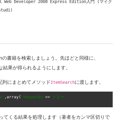
eb Developer 2008 Express Edition入門 (マイク
onの書籍を検索しましょう。先ほどと同様に、
し、詳細な結果が得られるようにします。
は連想配列にまとめてメソッド
に渡します。
ItemSearch
s'
,
array
(
'Keywords'
=>
'クヌー
ってくる結果を処理します（著者をカンマ区切りで