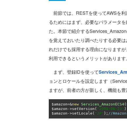
前節では、RESTを使ってAWSを
るためにはまず、必要なパラメータを
た。本節で紹介するServices_Am
を覚えておいたり調べたりする必要は
れだけでも採用する理由になりますが、Se
利用できるというメリットがあります
まず、登録IDを使って
Services_A
ョンとロケールを設定します（Services
ますが、前者の方が新しく、機能も豊
$amazon
=&
new
Services_AmazonECS4
(
$amazon
->
setVersion
(
'2008-06-23'
)
$amazon
->
setLocale
(
'JP'
);
//Amazo