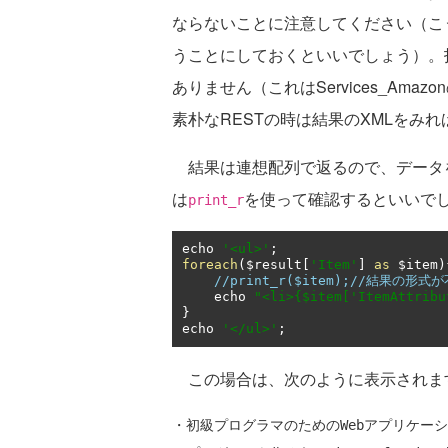
ならないことに注意してください（こ
うことにしておくといいでしょう）。
ありません（これはServices_Am
素朴なRESTの時は結果のXMLをみ
結果は連想配列で返るので、データ
は
を使って確認するといいで
print_r
echo 
'<ul>'
;
foreach
(
$result
[
'Item'
]
as
 $item
)
//print_r($item);//結果の形
    echo 
"<li>{$item['ItemAttribu
}
echo 
'</ul>'
;
この場合は、次のように表示されま
・初級プログラマのためのWebアプリケーション構