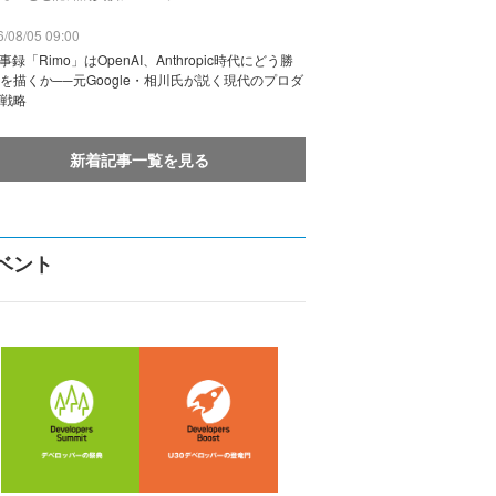
/08/05 09:00
議事録「Rimo」はOpenAI、Anthropic時代にどう勝
を描くか──元Google・相川氏が説く現代のプロダ
戦略
新着記事一覧を見る
ベント