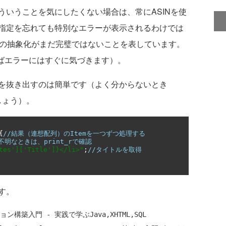
ういうことを気にしたくない場合は、常にASINを使
指定を忘れても特別なエラーが表示されるわけでは
azonの抽象化がまだ完璧ではないことを表しています。
ればエラーにはすぐに気づきます）。
を抜き出すのは簡単です（よく分からないとき
しょう）。
{
//結果（連想配列）のItemを一つずつ処理する
式が不明なときは、print_rで確認
tes']['Title']}</li>"
;
//タイトルを取得
す。
築入門 - 実践で学ぶJava,XHTML,SQL
