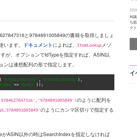
2026
AI
ち筋
クト
847316と9784891005849の書籍を取得しましょ
使います。
ドキュメント
によれば、
メソ
ItemLookup
すが、オプションでIdTypeを指定すれば、ASIN以
ョンは連想配列の形で指定します。
イ
(
'9784627847316'
,
'9784891005849'
),
Index'
=>
'Books'
));
のように配列を
'9784627847316','9784891005849')
のようにカンマ区切りで指定する
16,9784891005849'
がASIN以外の時はSearchIndexを指定しなければ