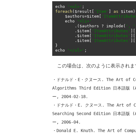
echo 
'<ul>'
;
foreach
(
$result
[
'Item'
]
as
 $item
)
    $authors
=
$item
[
'ItemAttribute
    echo 
'<li>'
.(
$authors 
?
 implode
(
', '
.
$item
[
'ItemAttributes'
][
.
$item
[
'ItemAttributes'
][
.
$item
[
'ItemAttributes'
][
}
echo 
'</ul>'
;
この場合は、次のように表示されま
・ドナルド・E・クヌース. The Art of Comput
Algorithms Third Edition 日本語版 (A
ー, 2004-02-18.

・ドナルド・E. クヌース. The Art of Compu
Searching Second Edition 日本語版 (A
ー, 2006-04.

・Donald E. Knuth. The Art of Compu