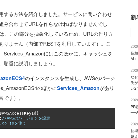
利用する方法を紹介しました。サービスに問い合わせ
新
組み合わせてURLを作らなければなりませんでし
azonは、この部分を抽象化しているため、URLの作り方
ありません（内部でRESTを利用しています）。こ
2026
rvices_Amazonにはこのほかに、キャッシュを
信頼
AI
。順番に説明しましょう。
2026
なぜ
mazonECS4
のインスタンスを生成し、AWSのバージ
氏が
_AmazonECS4のほかに
Services_Amazon
があり
い2
富です）。
2026
PR
──
$AWSAccessKeyId
);
;
//AWSのバージョンを設定
n.co.jpを使う
2026
技術
越え