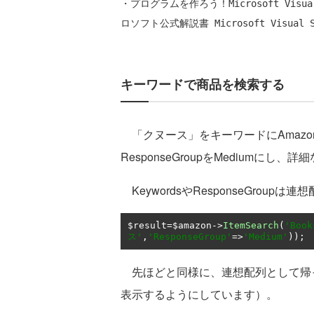
・プログラムを作ろう！Microsoft Visual W
キーワードで商品を検索する
「クヌース」をキーワードにAmaz
ResponseGroupをMediumに
KeywordsやResponseGroup
$result
=
$amazon
->
ItemSearch
(
'Book
ス'
,
'ResponseGroup'
=>
'Medium'
));
先ほどと同様に、連想配列として帰
表示するようにしています）。