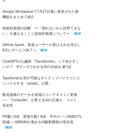
Google Workspaceで7月27日週に発表された新
機能をまとめて紹介
技術的負債の誤解 〜「測れないから説明できな
い」を越えることと認知的負債について〜
NEW
GitHub Spark、新規ユーザーの受け入れを停止し
8月にサービス終了へ
NEW
ChatGPTの心臓部『Transformer』って何がすご
いの？ #マンガでわかるAIの仕組み 第1話
TypeScriptを実行可能なネイティブバイナリにコ
ンパイルする「scriptc」公開
数兆規模のデータを現場のコンテキストに変換
──「Computer」が変えるAIの正確さ、コスト、
安全性
PR数1.6倍、変更行数1.8倍、平均マージ時間37%
削減──ABEMAが進めるAI駆動開発の現在地
NEW