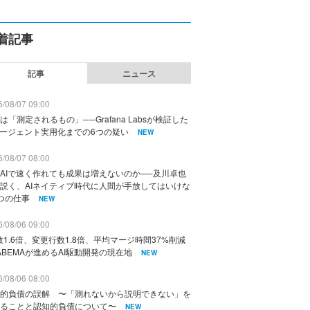
着記事
記事
ニュース
/08/07 09:00
は「測定されるもの」──Grafana Labsが検証した
エージェント実用化までの6つの疑い
NEW
/08/07 08:00
AIで速く作れても成果は増えないのか──及川卓也
説く、AIネイティブ時代に人間が手放してはいけな
つの仕事
NEW
/08/06 09:00
数1.6倍、変更行数1.8倍、平均マージ時間37%削減
ABEMAが進めるAI駆動開発の現在地
NEW
/08/06 08:00
的負債の誤解 〜「測れないから説明できない」を
ることと認知的負債について〜
NEW