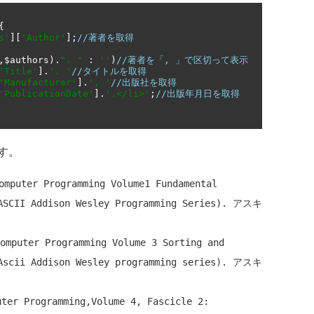
{
s'
][
'Author'
];
//著者を取得
,
$authors
).
". "
:
''
)
//著者を「, 」で区切って表示
'Title'
].
'. '
//タイトルを取得
'Manufacturer'
].
', '
//出版社を取得
'PublicationDate'
].
'.</li>'
;
//出版年月日を取得
す。
er Programming Volume1 Fundamental 
SCII Addison Wesley Programming Series). アスキ
ter Programming Volume 3 Sorting and 
scii Addison Wesley programming series). アスキ
ter Programming,Volume 4, Fascicle 2: 