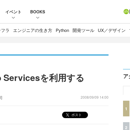
イベント
BOOKS
ンフラ
エンジニアの生き方
Python
開発ツール
UX／デザイン
b Servicesを利用する
ア
著]
2008/09/09 14:00
1
ポスト
2