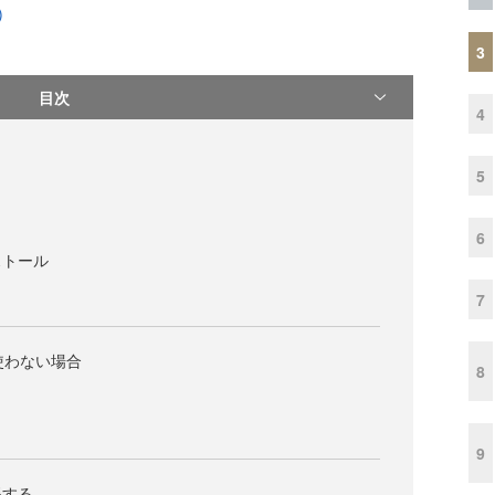
)
3
目次
4
5
6
ストール
7
nを使わない場合
8
9
得する