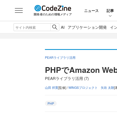
ニュース
記事
開発者のための情報メディア
AI
アプリケーション開発
イ
PEARライブラリ活用
PHPでAmazon We
PEARライブラリ活用 (7)
山田 祥寛
[監修] /
WINGSプロジェクト 矢吹 太朗
[
PHP