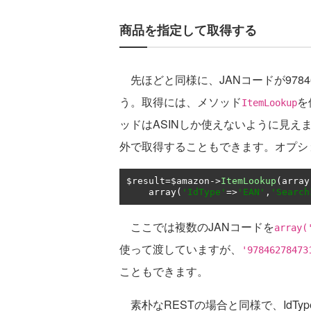
商品を指定して取得する
先ほどと同様に、JANコードが9784627
う。取得には、メソッド
を
ItemLookup
ッドはASINしか使えないように見えま
外で取得することもできます。オプシ
$result
=
$amazon
->
ItemLookup
(
array
    array
(
'IdType'
=>
'EAN'
,
'Search
ここでは複数のJANコードを
array(
使って渡していますが、
'97846278473
こともできます。
素朴なRESTの場合と同様で、IdType