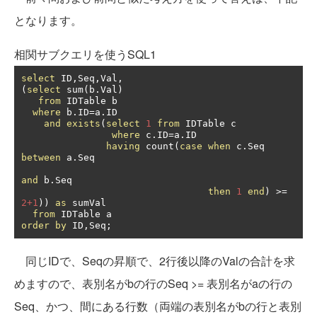
となります。
相関サブクエリを使うSQL1
select
 ID
,
Seq
,
Val
,
(
select
 sum
(
b
.
Val
)
from
 IDTable b

where
 b
.
ID
=
a
.
ID

and
exists
(
select
1
from
 IDTable c

where
 c
.
ID
=
a
.
ID

having
 count
(
case
when
 c
.
Seq 
between
 a
.
Seq

and
 b
.
Seq

then
1
end
)
>=
2+1
))
as
 sumVal

from
order
by
 ID
,
Seq
;
同じIDで、Seqの昇順で、2行後以降のValの合計を求
めますので、表別名がbの行のSeq >= 表別名がaの行の
Seq、かつ、間にある行数（両端の表別名がbの行と表別