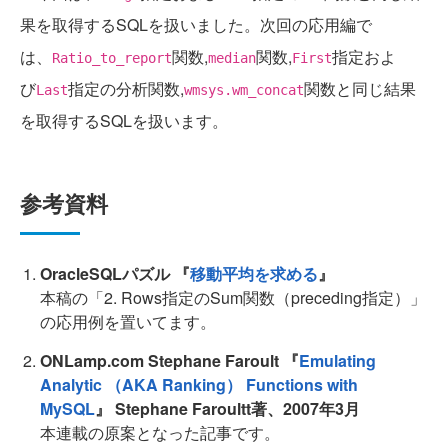
果を取得するSQLを扱いました。次回の応用編で
は、
関数,
関数,
指定およ
Ratio_to_report
median
First
び
指定の分析関数,
関数と同じ結果
Last
wmsys.wm_concat
を取得するSQLを扱います。
参考資料
OracleSQLパズル 『
移動平均を求める
』
本稿の「2. Rows指定のSum関数（preceding指定）」
の応用例を置いてます。
ONLamp.com Stephane Faroult 『
Emulating
Analytic （AKA Ranking） Functions with
MySQL
』
Stephane Faroultt著、2007年3月
本連載の原案となった記事です。