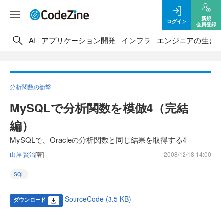
新規
ログイン
会員登録
AI
アプリケーション開発
インフラ
エンジニアの生き
分析関数の衝撃
MySQLで分析関数を模倣4（完結
編）
MySQLで、Oracleの分析関数と同じ結果を取得する4
山岸 賢治
[著]
2008/12/18 14:00
SQL
SourceCode (3.5 KB)
ダウンロード