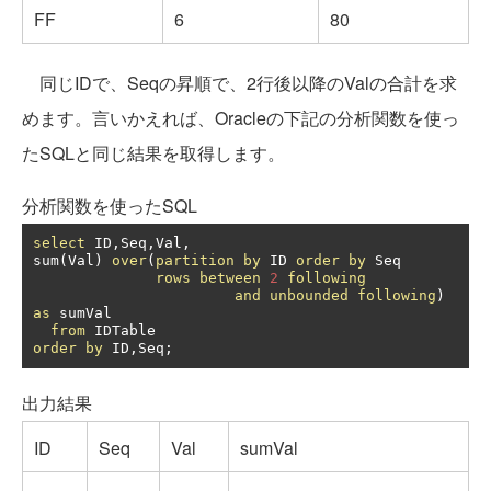
FF
6
80
同じIDで、Seqの昇順で、2行後以降のValの合計を求
めます。言いかえれば、Oracleの下記の分析関数を使っ
たSQLと同じ結果を取得します。
分析関数を使ったSQL
select
 ID
,
Seq
,
Val
,
sum
(
Val
)
over
(
partition
by
 ID 
order
by
 Seq

rows
between
2
following
and
unbounded
following
)
as
 sumVal

from
order
by
 ID
,
Seq
;
出力結果
ID
Seq
Val
sumVal