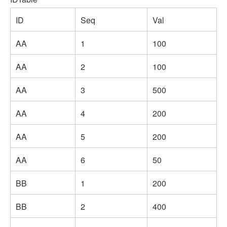
ID
Seq
Val
AA
1
100
AA
2
100
AA
3
500
AA
4
200
AA
5
200
AA
6
50
BB
1
200
BB
2
400