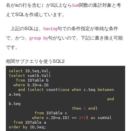
名がaの行を含む）が3以上なら
関数の集計対象と考
Sum
えてSQLを作成しています。
上記のSQLは、
句での条件指定が単純な条件
having
で、かつ、
句がないので、下記に書き換え可能
group by
です。
相関サブクエリを使うSQL2
select
 ID
,
Seq
,
Val
,
(
select
 sum
(
b
.
Val
)
from
 IDTable b

where
 b
.
ID
=
a
.
ID

and
(
select
 count
(
case
when
 c
.
Seq 
between
a
.
Seq

and
b
.
Seq

then
1
end
)
from
 IDTable c

where
 c
.
ID
=
a
.
ID
)
>=
2+1
)
as
 sumVal

from
order
by
 ID
,
Seq
;