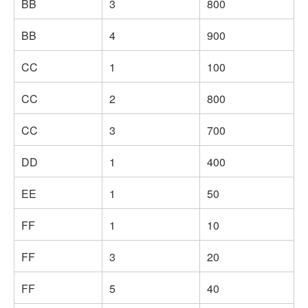
BB
3
800
BB
4
900
CC
1
100
CC
2
800
CC
3
700
DD
1
400
EE
1
50
FF
1
10
FF
3
20
FF
5
40