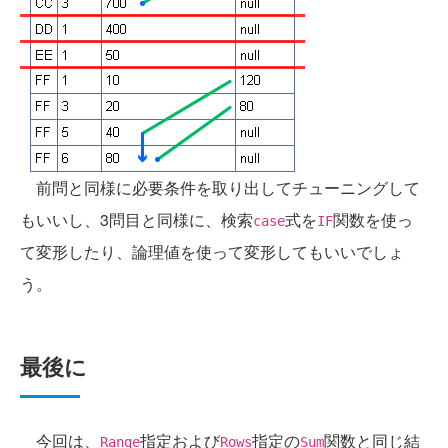
前問と同様に必要条件を取り出してチューニングして
もいいし、3問目と同様に、検索
式を
関数を使っ
case
IF
て変形したり、論理値を使って変形してもいいでしょ
う。
最後に
今回は、
指定および
指定の
関数と同じ結
Range
Rows
Sum