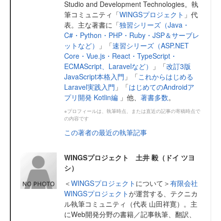
Studio and Development Technologies。執
筆コミュニティ「
WINGSプロジェクト
」代
表。主な著書に「
独習シリーズ（Java・
C#・Python・PHP・Ruby・JSP＆サーブレ
ットなど）
」「
速習シリーズ（ASP.NET
Core・Vue.js・React・TypeScript・
ECMAScript、Laravelなど）
」「
改訂3版
JavaScript本格入門
」「
これからはじめる
Laravel実践入門
」「
はじめてのAndroidア
プリ開発 Kotlin編
」他、
著書多数
。
※プロフィールは、執筆時点、または直近の記事の寄稿時点で
の内容です
この著者の最近の執筆記事
WINGSプロジェクト 土井 毅（ドイ ツヨ
シ）
＜
WINGSプロジェクト
について＞
有限会社
WINGSプロジェクト
が運営する、テクニカ
ル執筆コミュニティ（代表 山田祥寛）。主
にWeb開発分野の書籍／記事執筆、翻訳、