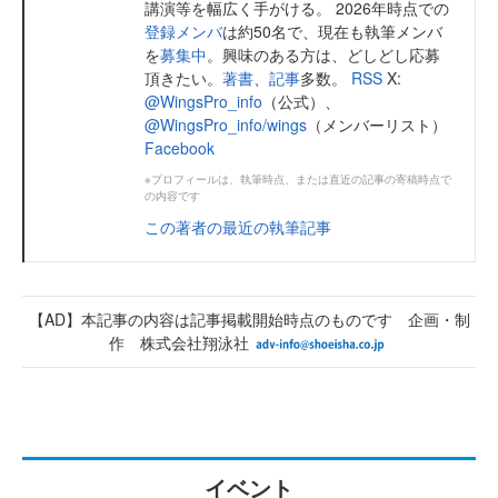
講演等を幅広く手がける。 2026年時点での
登録メンバ
は約50名で、現在も執筆メンバ
を
募集中
。興味のある方は、どしどし応募
頂きたい。
著書
、
記事
多数。
RSS
X:
@WingsPro_info
（公式）、
@WingsPro_info/wings
（メンバーリスト）
Facebook
※プロフィールは、執筆時点、または直近の記事の寄稿時点で
の内容です
この著者の最近の執筆記事
【AD】本記事の内容は記事掲載開始時点のものです 企画・制
作 株式会社翔泳社
イベント