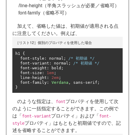
/line-height（半角スラッシュが必要／省略可）
font-family（省略不可）
加えて、省略した値は、初期値が適用される点
に注意してください。例えば、
［リスト12］個別のプロパティを使用した場合
h1 
{
  font
-
style
:
 normal
;
/* 初期値 */
  font
-
variant
:
 normal
;
/* 初期値 */
  font
-
weight
:
 bold
;
  font
-
size
:
1em
;
  line
-
height
:
2em
;
  font
-
family
:
Verdana
,
 sans
-
serif
;
}
のような指定は、
プロパティを使用して次
font
のように一括指定することができます。この例で
は「
プロパティ」および「
font-variant
font-
プロパティ」はもともと初期値ですので、記
style
述を省略することができます。