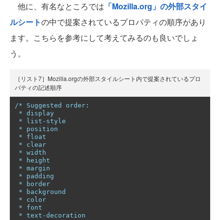
他に、有名なところでは
「Mozilla.org」の外部スタイ
ルシート
の中で提案されているプロパティの順序があり
ます。こちらを参考にして考えてみるのも良いでしょ
う。
［リスト7］Mozilla.orgの外部スタイルシート内で提案されているプロ
パティの記述順序
/* Suggested order:

 * display

 * list-style

 * position

 * float

 * clear

 * width

 * height

 * margin

 * padding

 * border

 * background

 * color

 * font

 * text-decoration
