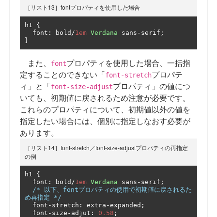
［リスト13］fontプロパティを使用した場合
h1 
{
  font
:
 bold
/
1em
Verdana
 sans
-
serif
;
}
また、
プロパティを使用した場合、一括指
font
定することのできない「
プロパテ
font-stretch
ィ」と「
プロパティ」の値につ
font-size-adjust
いても、初期値に戻されるため注意が必要です。
これらのプロパティについて、初期値以外の値を
指定したい場合には、個別に指定しなおす必要が
あります。
［リスト14］font-stretch／font-size-adjustプロパティの再指定
の例
h1 
{
  font
:
 bold
/
1em
Verdana
 sans
-
serif
;
/* 以下、fontプロパティの使用で初期値に戻されるた
め再指定 */
  font
-
stretch
:
 extra
-
expanded
;
  font
-
size
-
adjut
:
0.58
;