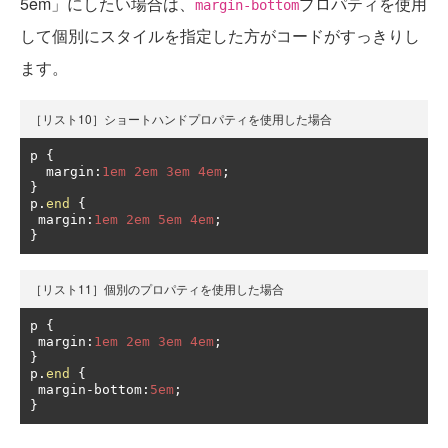
5em」にしたい場合は、
プロパティを使用
margin-bottom
して個別にスタイルを指定した方がコードがすっきりし
ます。
［リスト10］ショートハンドプロパティを使用した場合
p 
{
  margin
:
1em
2em
3em
4em
;
}
p
.
end
{
 margin
:
1em
2em
5em
4em
;
}
［リスト11］個別のプロパティを使用した場合
p 
{
 margin
:
1em
2em
3em
4em
;
}
p
.
end
{
 margin
-
bottom
:
5em
;
}