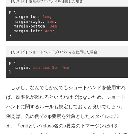
［リスト8］個別のプロパティを使用した場合
p 
{
  margin
-
top
:
1em
;
  margin
-
right
:
2em
;
  margin
-
bottom
:
3em
;
  margin
-
left
:
4em
;
}
［リスト9］ショートハンドプロパティを使用した場合
p 
{
  margin
:
1em
2em
3em
4em
;
}
しかし、なんでもかんでもショートハンドを使用すれ
ば、効率化が図れるというわけではないため、ショート
ハンドに関するルールも規定しておくと良いでしょう。
例えば、先の例でのp要素を対象としたスタイルに加
え、「endというclass名のp要素の下マージンだけを