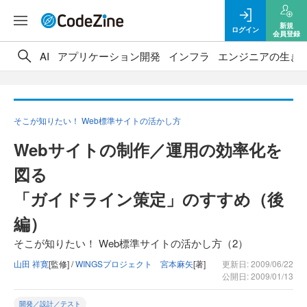
新規
ログイン
会員登録
AI
アプリケーション開発
インフラ
エンジニアの生き
そこが知りたい！ Web標準サイトの活かし方
Webサイトの制作／運用の効率化を
図る
「ガイドライン策定」のすすめ（後
編）
そこが知りたい！ Web標準サイトの活かし方（2）
山田 祥寛
[監修] /
WINGSプロジェクト 宮本麻矢
[著]
更新日: 2009/06/22
公開日: 2009/01/13
開発／設計／テスト