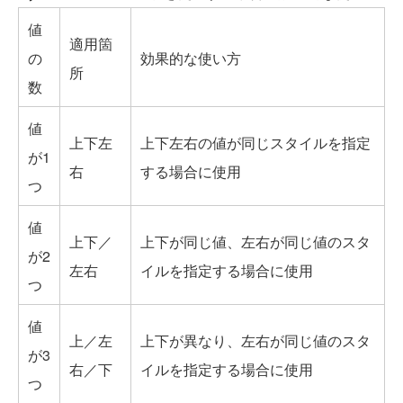
値
適用箇
の
効果的な使い方
所
数
値
上下左
上下左右の値が同じスタイルを指定
が1
右
する場合に使用
つ
値
上下／
上下が同じ値、左右が同じ値のスタ
が2
左右
イルを指定する場合に使用
つ
値
上／左
上下が異なり、左右が同じ値のスタ
が3
右／下
イルを指定する場合に使用
つ