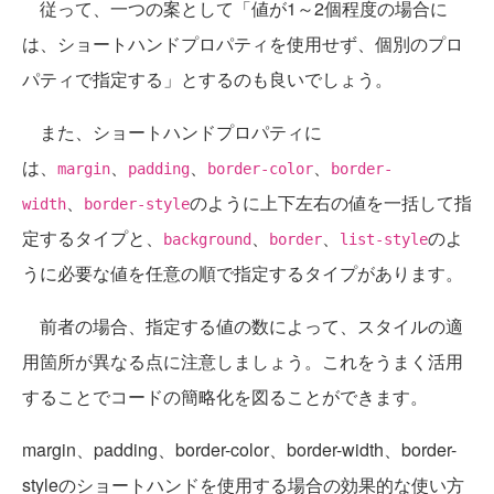
従って、一つの案として「値が1～2個程度の場合に
は、ショートハンドプロパティを使用せず、個別のプロ
パティで指定する」とするのも良いでしょう。
また、ショートハンドプロパティに
は、
、
、
、
margin
padding
border-color
border-
、
のように上下左右の値を一括して指
width
border-style
定するタイプと、
、
、
のよ
background
border
list-style
うに必要な値を任意の順で指定するタイプがあります。
前者の場合、指定する値の数によって、スタイルの適
用箇所が異なる点に注意しましょう。これをうまく活用
することでコードの簡略化を図ることができます。
margin、padding、border-color、border-width、border-
styleのショートハンドを使用する場合の効果的な使い方