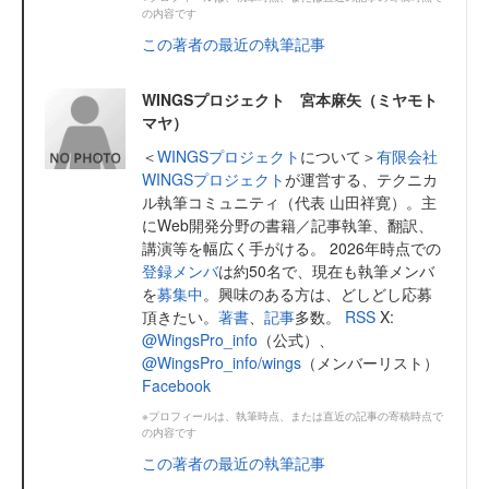
の内容です
この著者の最近の執筆記事
WINGSプロジェクト 宮本麻矢（ミヤモト
マヤ）
＜
WINGSプロジェクト
について＞
有限会社
WINGSプロジェクト
が運営する、テクニカ
ル執筆コミュニティ（代表 山田祥寛）。主
にWeb開発分野の書籍／記事執筆、翻訳、
講演等を幅広く手がける。 2026年時点での
登録メンバ
は約50名で、現在も執筆メンバ
を
募集中
。興味のある方は、どしどし応募
頂きたい。
著書
、
記事
多数。
RSS
X:
@WingsPro_info
（公式）、
@WingsPro_info/wings
（メンバーリスト）
Facebook
※プロフィールは、執筆時点、または直近の記事の寄稿時点で
の内容です
この著者の最近の執筆記事