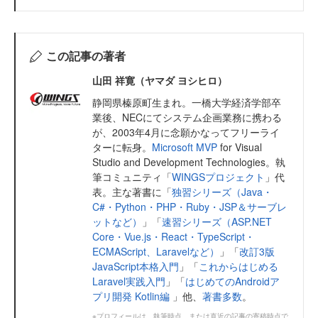
この記事の著者
山田 祥寛（ヤマダ ヨシヒロ）
静岡県榛原町生まれ。一橋大学経済学部卒
業後、NECにてシステム企画業務に携わる
が、2003年4月に念願かなってフリーライ
ターに転身。
Microsoft MVP
for Visual
Studio and Development Technologies。執
筆コミュニティ「
WINGSプロジェクト
」代
表。主な著書に「
独習シリーズ（Java・
C#・Python・PHP・Ruby・JSP＆サーブレ
ットなど）
」「
速習シリーズ（ASP.NET
Core・Vue.js・React・TypeScript・
ECMAScript、Laravelなど）
」「
改訂3版
JavaScript本格入門
」「
これからはじめる
Laravel実践入門
」「
はじめてのAndroidア
プリ開発 Kotlin編
」他、
著書多数
。
※プロフィールは、執筆時点、または直近の記事の寄稿時点で