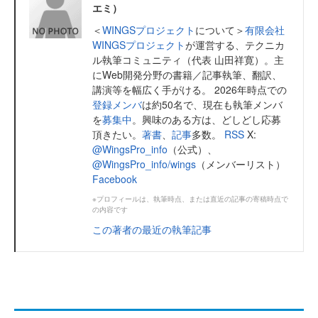
エミ）
＜
WINGSプロジェクト
について＞
有限会社
WINGSプロジェクト
が運営する、テクニカ
ル執筆コミュニティ（代表 山田祥寛）。主
にWeb開発分野の書籍／記事執筆、翻訳、
講演等を幅広く手がける。 2026年時点での
登録メンバ
は約50名で、現在も執筆メンバ
を
募集中
。興味のある方は、どしどし応募
頂きたい。
著書
、
記事
多数。
RSS
X:
@WingsPro_info
（公式）、
@WingsPro_info/wings
（メンバーリスト）
Facebook
※プロフィールは、執筆時点、または直近の記事の寄稿時点で
の内容です
この著者の最近の執筆記事