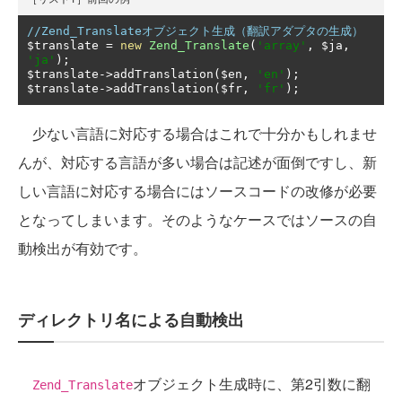
//Zend_Translateオブジェクト生成（翻訳アダプタの生成）
$translate 
=
new
Zend_Translate
(
'array'
,
 $ja
,
'ja'
);
$translate
->
addTranslation
(
$en
,
'en'
);
$translate
->
addTranslation
(
$fr
,
'fr'
);
少ない言語に対応する場合はこれで十分かもしれませ
んが、対応する言語が多い場合は記述が面倒ですし、新
しい言語に対応する場合にはソースコードの改修が必要
となってしまいます。そのようなケースではソースの自
動検出が有効です。
ディレクトリ名による自動検出
オブジェクト生成時に、第2引数に翻
Zend_Translate