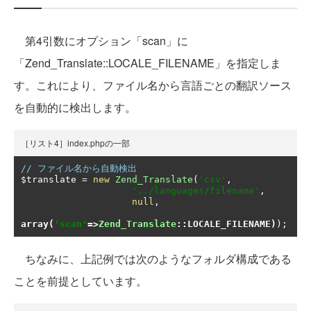
第4引数にオプション「scan」に
「Zend_Translate::LOCALE_FILENAME」を指定しま
す。これにより、ファイル名から言語ごとの翻訳ソース
を自動的に検出します。
［リスト4］index.phpの一部
// ファイル名から自動検出
$translate 
=
new
Zend_Translate
(
'csv'
,
'../languages/filename'
,
null
,
array
(
'scan'
=>
Zend_Translate
::
LOCALE_FILENAME
)
);
ちなみに、上記例では次のようなフォルダ構成である
ことを前提としています。