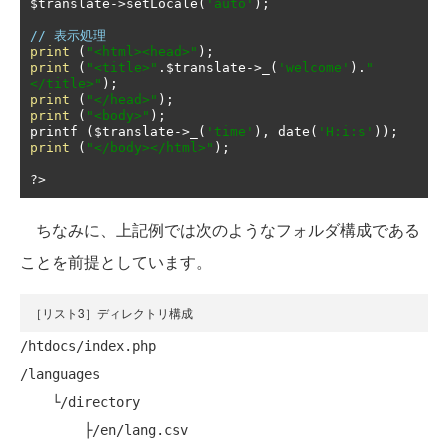
$translate
->
setLocale
(
'auto'
);
// 表示処理
print
(
"<html><head>"
);
print
(
"<title>"
.
$translate
->
_
(
'welcome'
).
"
</title>"
);
print
(
"</head>"
);
print
(
"<body>"
);
printf 
(
$translate
->
_
(
'time'
),
 date
(
'H:i:s'
));
print
(
"</body></html>"
);
?>
ちなみに、上記例では次のようなフォルダ構成である
ことを前提としています。
［リスト3］ディレクトリ構成
/htdocs/index.php

/languages

    └/directory

        ├/en/lang.csv
