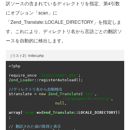
訳ソースの含まれているディレクトリを指定、第4引数
にオプション「scan」に
「Zend_Translate::LOCALE_DIRECTORY」を指定しま
す。これにより、ディレクトリ名から言語ごとの翻訳ソ
ースを自動的に検出します。
［リスト2］index.php
<?
php

require_once 
'Zend/Loader.php'
;
Zend_Loader
::
registerAutoload
();
//ディレクトリ名から自動検出
$translate 
=
new
Zend_Translate
(
'csv'
,
'../languages/directory'
,
null
,
array
(
'scan'
=>
Zend_Translate
::
LOCALE_DIRECTORY
)
)
;
// 翻訳された値の取得と表示