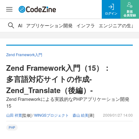
新規
ログイン
会員登録
AI
アプリケーション開発
インフラ
エンジニアの生き
Zend Framework入門
Zend Framework入門（15）：
多言語対応サイトの作成-
Zend_Translate（後編）-
Zend Frameworkによる実践的なPHPアプリケーション開発
15
山田 祥寛
[監修] /
WINGSプロジェクト 森山 絵美
[著]
2009/01/27 14:00
PHP