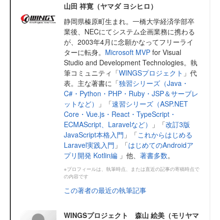
山田 祥寛（ヤマダ ヨシヒロ）
静岡県榛原町生まれ。一橋大学経済学部卒
業後、NECにてシステム企画業務に携わる
が、2003年4月に念願かなってフリーライ
ターに転身。
Microsoft MVP
for Visual
Studio and Development Technologies。執
筆コミュニティ「
WINGSプロジェクト
」代
表。主な著書に「
独習シリーズ（Java・
C#・Python・PHP・Ruby・JSP＆サーブレ
ットなど）
」「
速習シリーズ（ASP.NET
Core・Vue.js・React・TypeScript・
ECMAScript、Laravelなど）
」「
改訂3版
JavaScript本格入門
」「
これからはじめる
Laravel実践入門
」「
はじめてのAndroidア
プリ開発 Kotlin編
」他、
著書多数
。
※プロフィールは、執筆時点、または直近の記事の寄稿時点で
の内容です
この著者の最近の執筆記事
WINGSプロジェクト 森山 絵美（モリヤマ