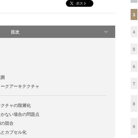
ポスト
3
目次
4
5
6
範囲
7
ワークアーキテクチャ
8
テクチャの階層化
しかない場合の問題点
間の競合
9
化とカプセル化