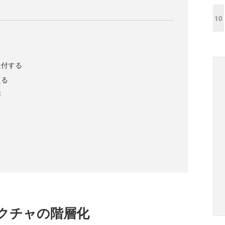
10
送付する
える
序
クチャの階層化