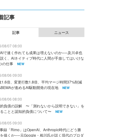
着記事
記事
ニュース
/08/07 08:00
AIで速く作れても成果は増えないのか──及川卓也
説く、AIネイティブ時代に人間が手放してはいけな
つの仕事
NEW
/08/06 09:00
数1.6倍、変更行数1.8倍、平均マージ時間37%削減
ABEMAが進めるAI駆動開発の現在地
NEW
/08/06 08:00
的負債の誤解 〜「測れないから説明できない」を
ることと認知的負債について〜
NEW
/08/05 09:00
議事録「Rimo」はOpenAI、Anthropic時代にどう勝
を描くか──元Google・相川氏が説く現代のプロダ