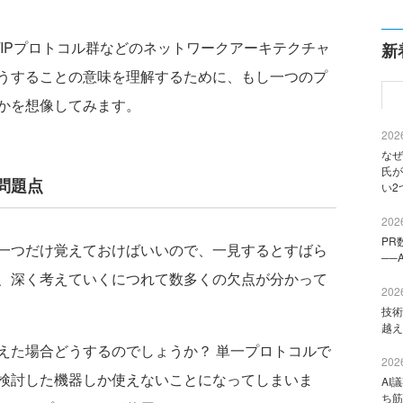
IPプロトコル群などのネットワークアーキテクチャ
新
うすることの意味を理解するために、もし一つのプ
かを想像してみます。
2026
なぜ
氏が
問題点
い2
2026
PR
一つだけ覚えておけばいいので、一見するとすばら
──
、深く考えていくにつれて数多くの欠点が分かって
2026
技術
越え
た場合どうするのでしょうか？ 単一プロトコルで
2026
検討した機器しか使えないことになってしまいま
AI
ち筋