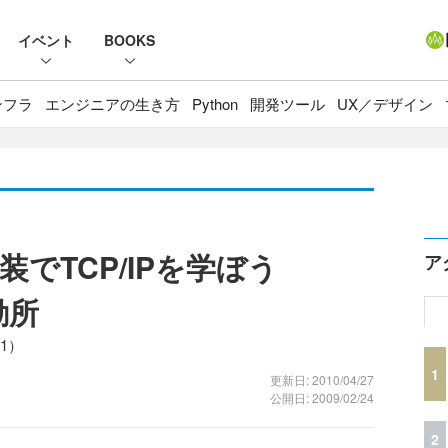
イベント
BOOKS
ンフラ
エンジニアの生き方
Python
開発ツール
UX／デザイン
でTCP/IPを学ぼう
ア
勘所
1）
1
更新日: 2010/04/27
公開日: 2009/02/24
2