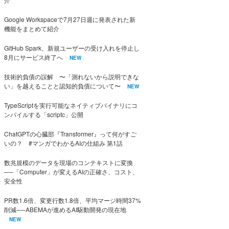
Google Workspaceで7月27日週に発表された新
機能をまとめて紹介
GitHub Spark、新規ユーザーの受け入れを停止し
8月にサービス終了へ
NEW
技術的負債の誤解 〜「測れないから説明できな
い」を越えることと認知的負債について〜
NEW
TypeScriptを実行可能なネイティブバイナリにコ
ンパイルする「scriptc」公開
ChatGPTの心臓部『Transformer』って何がすご
いの？ #マンガでわかるAIの仕組み 第1話
数兆規模のデータを現場のコンテキストに変換
──「Computer」が変えるAIの正確さ、コスト、
安全性
PR数1.6倍、変更行数1.8倍、平均マージ時間37%
削減──ABEMAが進めるAI駆動開発の現在地
NEW