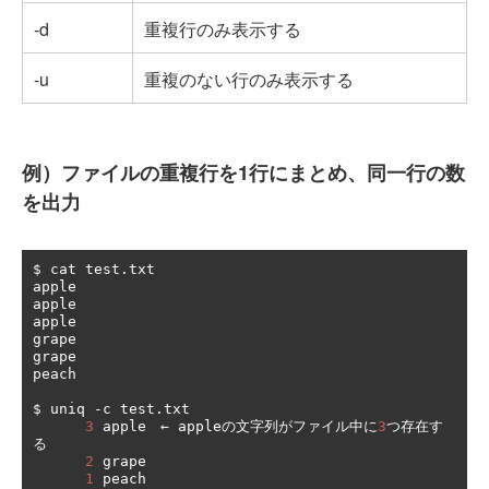
-d
重複行のみ表示する
-u
重複のない行のみ表示する
例）ファイルの重複行を1行にまとめ、同一行の数
を出力
$ cat test
.
txt

apple

apple

apple

grape

grape

peach

$ uniq 
-
c test
.
txt

3
 apple
　←
 apple
の文字列がファイル中に
3
つ存在す
る
2
 grape

1
 peach