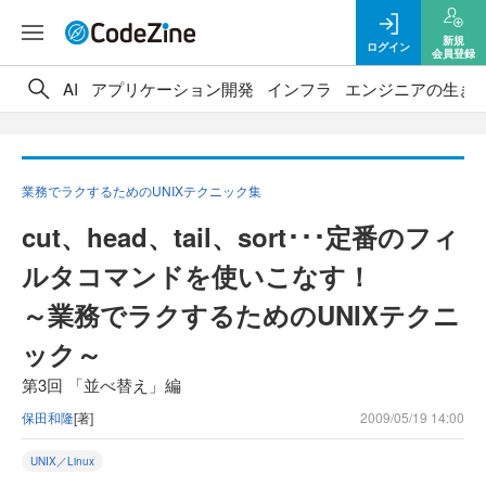
新規
ログイン
会員登録
AI
アプリケーション開発
インフラ
エンジニアの生き
業務でラクするためのUNIXテクニック集
cut、head、tail、sort･･･定番のフィ
ルタコマンドを使いこなす！
～業務でラクするためのUNIXテクニ
ック～
第3回 「並べ替え」編
保田和隆
[著]
2009/05/19 14:00
UNIX／Linux