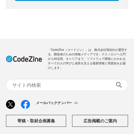
「CodeZine（コードジン）」は、株式会社翔泳社が運営す
る、開発者のための情報メディアです。テクノロジー入門
からAI活用、キャリアまで、ソフトウェア開発にかかわる
すべての人の学びと成長を支える最新情報と実践知をお届
けします。
メールバックナンバー
寄稿・取材企画募集
広告掲載のご案内