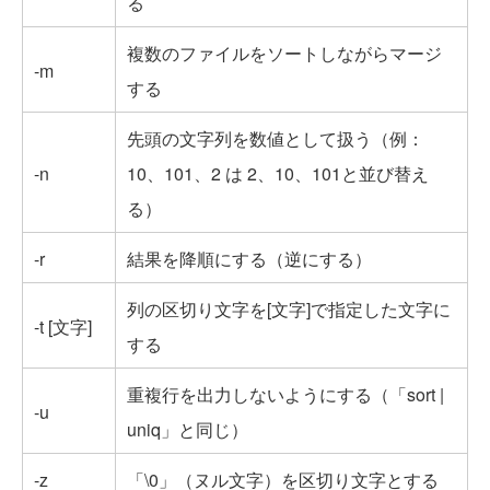
る
複数のファイルをソートしながらマージ
-m
する
先頭の文字列を数値として扱う（例：
-n
10、101、2 は 2、10、101と並び替え
る）
-r
結果を降順にする（逆にする）
列の区切り文字を[文字]で指定した文字に
-t [文字]
する
重複行を出力しないようにする（「sort |
-u
uniq」と同じ）
-z
「\0」（ヌル文字）を区切り文字とする