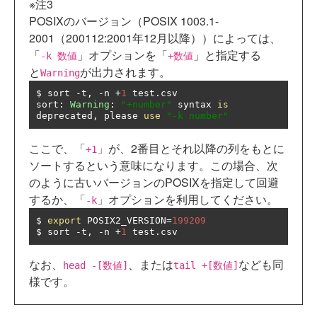
※注3
POSIXのバージョン（POSIX 1003.1-
2001（200112:2001年12月以降））によっては、
「
」オプションを「
」と指定する
-k 数値
+数値
と
が出力されます。
Warning
$ sort 
-
t
,
-
n 
+
1
 test
.
csv

sort
:
Warning
:
"+number"
 syntax 
is
deprecated
,
 please 
use
"-k number"
ここで、「
」が、2番目とそれ以降の列をもとに
+1
ソートするという意味になります。この場合、次
のように古いバージョンのPOSIXを指定して回避
するか、「
」オプションを利用してください。
-k
$ 
export
 POSIX2_VERSION
=
199209
$ sort 
-
t
,
-
n 
+
1
 test
.
csv
なお、
、または
なども同
head -[数値]
tail +[数値]
様です。