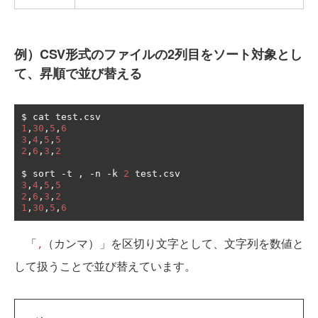
例）CSV形式のファイルの2列目をソート対象とし
て、昇順で並び替える
$ cat test
.
1
,
30
,
5
,
6
3
,
4
,
5
,
5
2
,
6
,
3
,
2
$ sort 
-
t 
,
-
n 
-
k 
2
 test
.
3
,
4
,
5
,
5
2
,
6
,
3
,
2
1
,
30
,
5
,
6
「
（カンマ）」を区切り文字として、文字列を数値と
,
して扱うことで並び替えています。