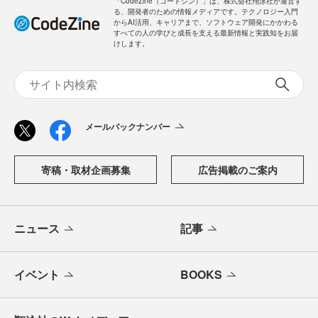
「CodeZine（コードジン）」は、株式会社翔泳社が運営す
る、開発者のための情報メディアです。テクノロジー入門
からAI活用、キャリアまで、ソフトウェア開発にかかわる
すべての人の学びと成長を支える最新情報と実践知をお届
けします。
メールバックナンバー
寄稿・取材企画募集
広告掲載のご案内
ニュース
記事
イベント
BOOKS