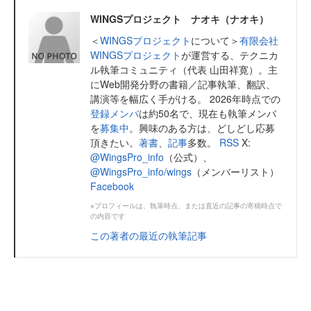
WINGSプロジェクト ナオキ（ナオキ）
＜
WINGSプロジェクト
について＞
有限会社
WINGSプロジェクト
が運営する、テクニカ
ル執筆コミュニティ（代表 山田祥寛）。主
にWeb開発分野の書籍／記事執筆、翻訳、
講演等を幅広く手がける。 2026年時点での
登録メンバ
は約50名で、現在も執筆メンバ
を
募集中
。興味のある方は、どしどし応募
頂きたい。
著書
、
記事
多数。
RSS
X:
@WingsPro_info
（公式）、
@WingsPro_info/wings
（メンバーリスト）
Facebook
※プロフィールは、執筆時点、または直近の記事の寄稿時点で
の内容です
この著者の最近の執筆記事