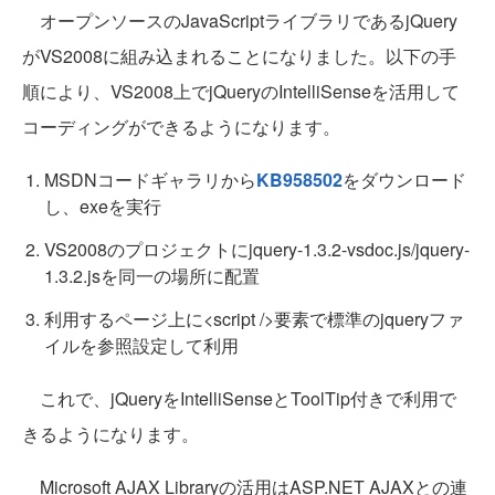
オープンソースのJavaScriptライブラリであるjQuery
がVS2008に組み込まれることになりました。以下の手
順により、VS2008上でjQueryのIntelliSenseを活用して
コーディングができるようになります。
MSDNコードギャラリから
KB958502
をダウンロード
し、exeを実行
VS2008のプロジェクトにjquery-1.3.2-vsdoc.js/jquery-
1.3.2.jsを同一の場所に配置
利用するページ上に<script />要素で標準のjqueryファ
イルを参照設定して利用
これで、jQueryをIntelliSenseとToolTip付きで利用で
きるようになります。
Microsoft AJAX Libraryの活用はASP.NET AJAXとの連