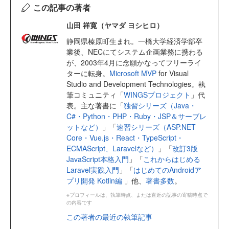
この記事の著者
山田 祥寛（ヤマダ ヨシヒロ）
静岡県榛原町生まれ。一橋大学経済学部卒
業後、NECにてシステム企画業務に携わる
が、2003年4月に念願かなってフリーライ
ターに転身。
Microsoft MVP
for Visual
Studio and Development Technologies。執
筆コミュニティ「
WINGSプロジェクト
」代
表。主な著書に「
独習シリーズ（Java・
C#・Python・PHP・Ruby・JSP＆サーブレ
ットなど）
」「
速習シリーズ（ASP.NET
Core・Vue.js・React・TypeScript・
ECMAScript、Laravelなど）
」「
改訂3版
JavaScript本格入門
」「
これからはじめる
Laravel実践入門
」「
はじめてのAndroidア
プリ開発 Kotlin編
」他、
著書多数
。
※プロフィールは、執筆時点、または直近の記事の寄稿時点で
の内容です
この著者の最近の執筆記事