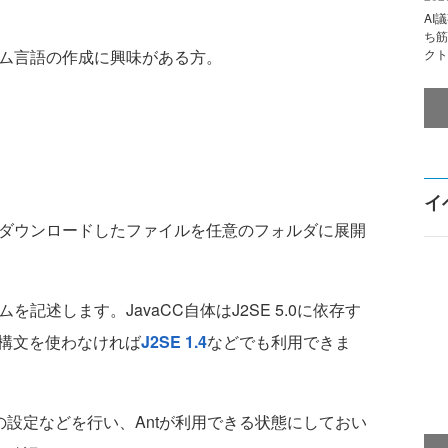
AI
ち筋
ラム言語の作成に興味がある方。
クト
イ
。ダウンロードしたファイルを任意のフォルダに展開
を記述します。JavaCC自体はJ2SE 5.0に依存す
拡張構文を使わなければ
J2SE 1.4
などでも利用できま
設定などを行い、Antが利用できる状態にしておい