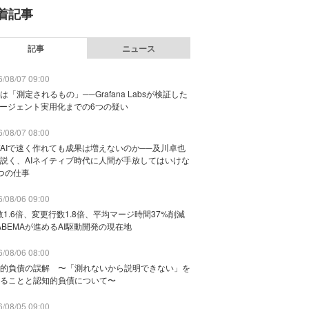
着記事
記事
ニュース
/08/07 09:00
は「測定されるもの」──Grafana Labsが検証した
エージェント実用化までの6つの疑い
/08/07 08:00
AIで速く作れても成果は増えないのか──及川卓也
説く、AIネイティブ時代に人間が手放してはいけな
つの仕事
/08/06 09:00
数1.6倍、変更行数1.8倍、平均マージ時間37%削減
ABEMAが進めるAI駆動開発の現在地
/08/06 08:00
的負債の誤解 〜「測れないから説明できない」を
ることと認知的負債について〜
/08/05 09:00