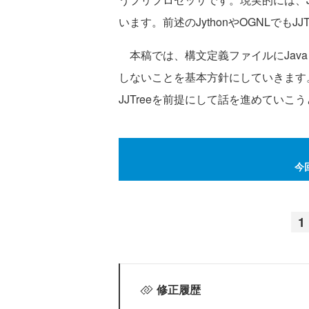
います。前述のJythonやOGNLでもJ
本稿では、構文定義ファイルにJav
しないことを基本方針にしていきます。
JJTreeを前提にして話を進めていこ
今
1
修正履歴