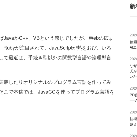
新
2026
avaかC++、VBという感じでしたが、Webの広ま
信頼
Rubyが注目されて、JavaScriptが熱をおび、いろ
AI
して最近は、手続き型以外の関数型言語や論理型言
2026
なぜ
。
氏が
い2
実装したりオリジナルのプログラム言語を作ってみ
2026
こで本稿では、JavaCCを使ってプログラム言語を
PR
──
2026
技術
越え
2026