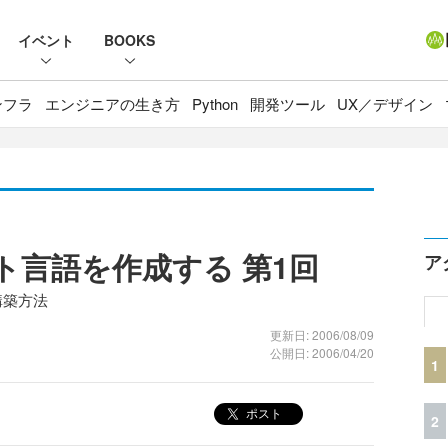
イベント
BOOKS
ンフラ
エンジニアの生き方
Python
開発ツール
UX／デザイン
プト言語を作成する 第1回
ア
構築方法
更新日: 2006/08/09
公開日: 2006/04/20
1
ポスト
2