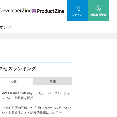
ログイン
新規
会員登録
マンガ
クセスランキング
今日
月間
AWS Transit Gateway、ポリシーベースルーティ
ングの一般提供を開始
技術的負債の誤解 〜「測れないから説明できな
い」を越えることと認知的負債について〜