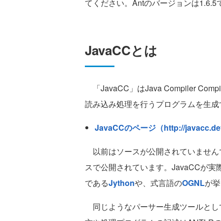
てください。Antのバージョンは1.6.
JavaCCとは
「JavaCC」はJava Compiler
読み込み処理を行うプログラムを生成
JavaCCのページ（http://javacc.dev
以前はソースが公開されていませんで
スで公開されています。JavaCCが実際
である
Jython
や、式言語の
OGNL
が挙
同じようなパーサー生成ツールとし