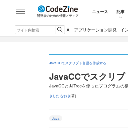
ニュース
記事
開発者のための情報メディア
AI
アプリケーション開発
イ
JavaCCでスクリプト言語を作成する
JavaCCでスクリ
JavaCCとJJTreeを使ったプログラムの
きしだ なおき
[著]
Java