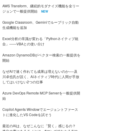
AWS Transform、継続的モダナイズ機能を全リー
ジョンで一般提供開始
NEW
Google Classroom、Geminiでルーブリック自動
生成機能を追加
Excel分析の常識が変わる「Pythonネイティブ統
合」――VBAとの使い分け
Amazon DynamoDBがベクター検索の一般提供を
開始
なぜAIで速く作れても成果は増えないのか──及
川卓也氏が説く、AIネイティブ時代に人間が手放
してはいけない2つの仕事
Azure DevOps Remote MCP Serverを一般提供開
始
Copilot Agents Windowでエージェントファース
トに進化したVS Codeを試そう
最近のAIは、なぜこんなに「賢く」感じるの？
進化の裏にあるモノとは #マンガでわかるAIの