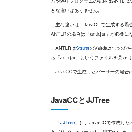
方や処理プログラムの記述はANTL
きな違いはありません。
主な違いは、JavaCCで生成する
ANTLRの場合は「antlr.jar」が必要
ANTLRは
Struts
のValidatorで
ら「antlr.jar」というファイルを
JavaCCで生成したパーサーの場
JavaCCとJJTree
「
JJTree
」は、JavaCCで作成
うプリプロセッサです。現実的には、Ja