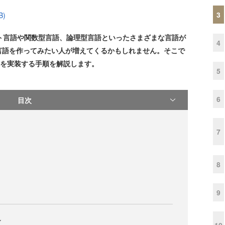
3
B)
リプト言語や関数型言語、論理型言語といったさまざまな言語が
4
言語を作ってみたい人が増えてくるかもしれません。そこで
語を実装する手順を解説します。
5
6
目次
7
8
9
ル
10