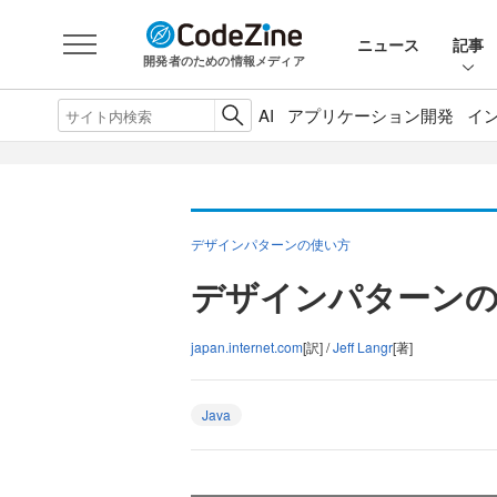
ニュース
記事
開発者のための情報メディア
AI
アプリケーション開発
イ
デザインパターンの使い方
デザインパターンの使い方
japan.internet.com
[訳] /
Jeff Langr
[著]
Java