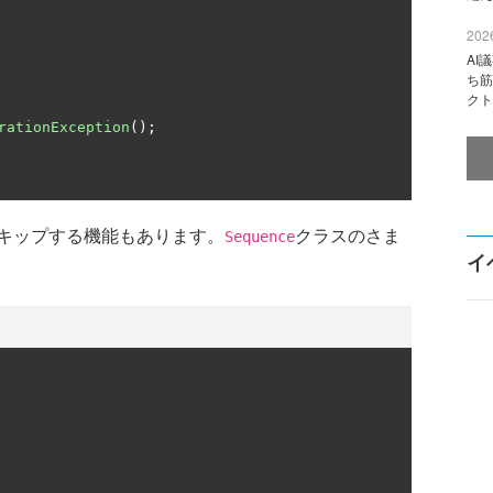
2026
AI
ち筋
クト
rationException
();
キップする機能もあります。
クラスのさま
Sequence
イ