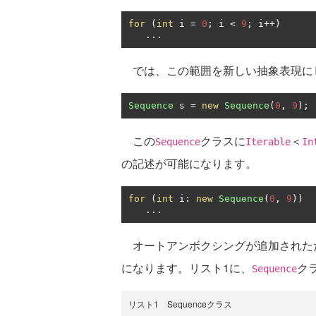
for
(
int
 i 
=
0
;
 i 
<
9
;
 i
++)
...
では、この範囲を新しい抽象表現に
Sequence
 s 
=
new
Sequence
(
0
,
9
);
この
クラスに
＜
Sequence
Iterable
In
の記述が可能になります。
for
(
int
 i
:
new
Sequence
(
0
,
9
))
...
オートアンボクシングが追加された
になります。リスト1に、
ク
Sequence
リスト1 Sequenceクラス