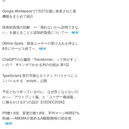
Google Workspaceで7月27日週に発表された新
機能をまとめて紹介
技術的負債の誤解 〜「測れないから説明できな
い」を越えることと認知的負債について〜
NEW
GitHub Spark、新規ユーザーの受け入れを停止し
8月にサービス終了へ
NEW
ChatGPTの心臓部『Transformer』って何がすご
いの？ #マンガでわかるAIの仕組み 第1話
TypeScriptを実行可能なネイティブバイナリにコ
ンパイルする「scriptc」公開
予定どおり作っているのに、なぜ良くならないの
か──「アウトプット脳」と「ユーザー価値脳」
に橋をかける3つの設計【CEDEC2026】
PR数1.6倍、変更行数1.8倍、平均マージ時間37%
削減──ABEMAが進めるAI駆動開発の現在地
NEW