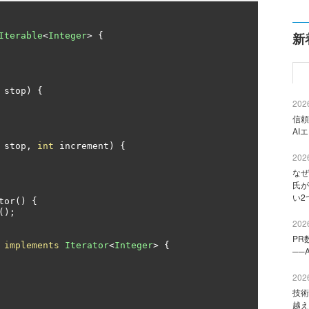
新
Iterable
<
Integer
>
{
 stop
)
{
2026
信頼
AI
 stop
,
int
 increment
)
{
2026
なぜ
氏が
い2
tor
()
{
();
2026
PR
implements
Iterator
<
Integer
>
{
──
2026
技術
越え