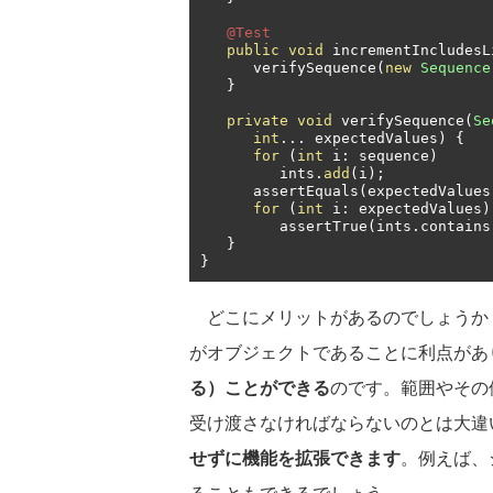
@Test
public
void
 incrementIncludesL
      verifySequence
(
new
Sequence
}
private
void
 verifySequence
(
Se
int
...
 expectedValues
)
{
for
(
int
 i
:
 sequence
)
         ints
.
add
(
i
);
      assertEquals
(
expectedValues
for
(
int
 i
:
 expectedValues
)
         assertTrue
(
ints
.
contains
}
}
どこにメリットがあるのでしょうか
がオブジェクトであることに利点があ
る）ことができる
のです。範囲やその
受け渡さなければならないのとは大違
せずに機能を拡張できます
。例えば、
ることもできるでしょう。