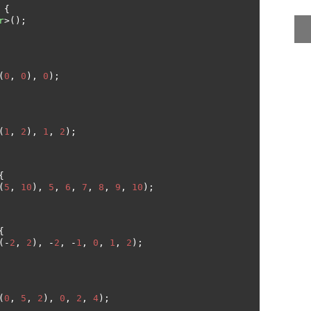
{
r
>();
(
0
,
0
),
0
);
(
1
,
2
),
1
,
2
);
{
(
5
,
10
),
5
,
6
,
7
,
8
,
9
,
10
);
{
(-
2
,
2
),
-
2
,
-
1
,
0
,
1
,
2
);
(
0
,
5
,
2
),
0
,
2
,
4
);