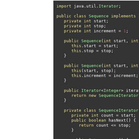
import
 java
.
util
.
Iterator
;
public
class
Sequence
implements
private
int
 start
;
private
int
 stop
;
private
int
 increment 
=
1
;
public
Sequence
(
int
 start
,
int
this
.
start 
=
 start
;
this
.
stop 
=
 stop
;
}
public
Sequence
(
int
 start
,
int
this
(
start
,
 stop
);
this
.
increment 
=
 increment
;
}
public
Iterator
<
Integer
>
 itera
return
new
SequenceIterator
}
private
class
SequenceIterator
private
int
 count 
=
 start
;
public
boolean
 hasNext
()
{
return
 count 
<=
 stop
;
}