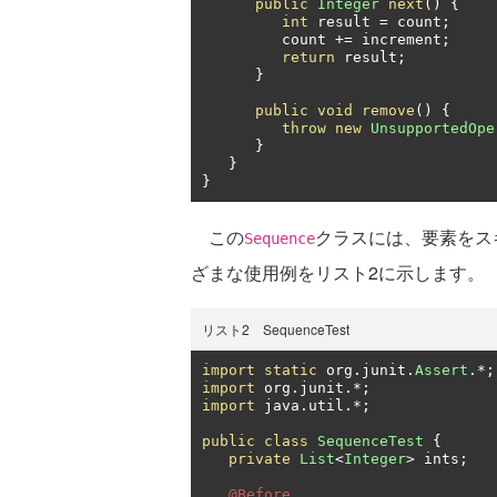
public
Integer
next
()
{
int
 result 
=
 count
;
         count 
+=
 increment
;
return
 result
;
}
public
void
remove
()
{
throw
new
UnsupportedOpe
}
}
}
この
クラスには、要素をス
Sequence
ざまな使用例をリスト2に示します。
リスト2 SequenceTest
import
static
 org
.
junit
.
Assert
.*;
import
 org
.
junit
.*;
import
 java
.
util
.*;
public
class
SequenceTest
{
private
List
<
Integer
>
 ints
;
@Before