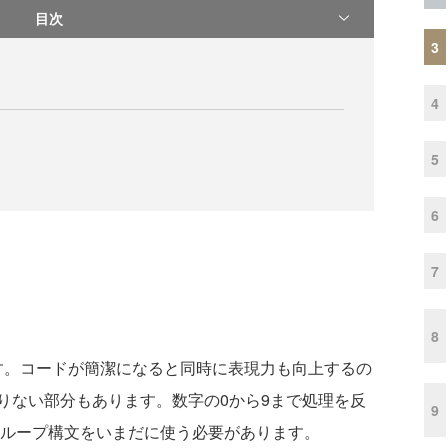
目次
3
4
5
6
7
8
す。コードが簡潔になると同時に表現力も向上するの
りない部分もあります。数字の0から9まで処理を反
9
ループ構文をいまだに使う必要があります。