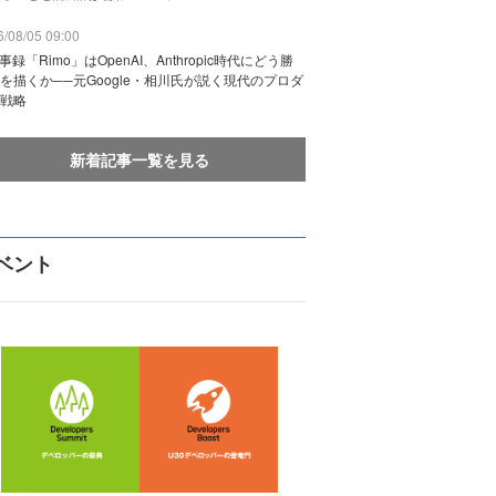
/08/05 09:00
議事録「Rimo」はOpenAI、Anthropic時代にどう勝
を描くか──元Google・相川氏が説く現代のプロダ
戦略
新着記事一覧を見る
ベント