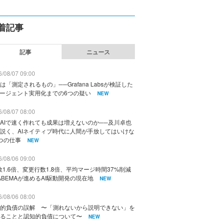
着記事
記事
ニュース
/08/07 09:00
は「測定されるもの」──Grafana Labsが検証した
エージェント実用化までの6つの疑い
NEW
/08/07 08:00
AIで速く作れても成果は増えないのか──及川卓也
説く、AIネイティブ時代に人間が手放してはいけな
つの仕事
NEW
/08/06 09:00
数1.6倍、変更行数1.8倍、平均マージ時間37%削減
ABEMAが進めるAI駆動開発の現在地
NEW
/08/06 08:00
的負債の誤解 〜「測れないから説明できない」を
ることと認知的負債について〜
NEW