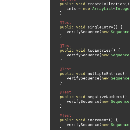
public
void
 createCollection
()
      ints 
=
new
ArrayList
<
Intege
}
@Test
public
void
 singleEntry
()
{
      verifySequence
(
new
Sequence
}
@Test
public
void
 twoEntries
()
{
      verifySequence
(
new
Sequence
}
@Test
public
void
 multipleEntries
()
      verifySequence
(
new
Sequence
}
@Test
public
void
 negativeNumbers
()
      verifySequence
(
new
Sequence
}
@Test
public
void
 increment
()
{
      verifySequence
(
new
Sequence
}