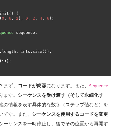
imit
()
{
(
0
,
6
,
2
),
0
,
2
,
4
,
6
);
quence
 sequence
,
.
length
,
 ints
.
size
());
(
i
));
？まず、
コードが簡潔
になります。また、
Sequence
ります。
シーケンスを受け渡す（そして永続化す
他の情報を表す具体的な数字（ステップ値など）を
いです。また、
シーケンスを使用するコードを変更
シーケンスを一時停止し、後でその位置から再開す